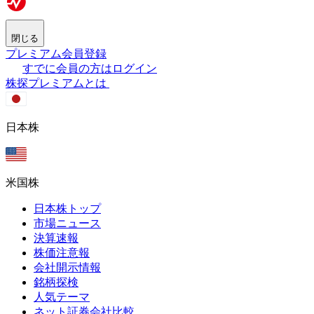
閉じる
プレミアム会員登録
すでに会員の方はログイン
株探プレミアムとは
日本株
米国株
日本株トップ
市場ニュース
決算速報
株価注意報
会社開示情報
銘柄探検
人気テーマ
ネット証券会社比較