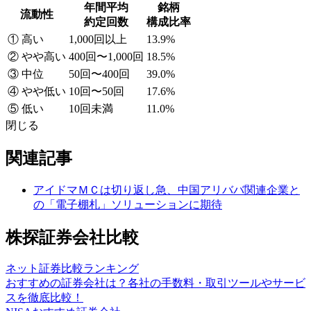
年間平均
銘柄
流動性
約定回数
構成比率
① 高い
1,000回以上
13.9%
② やや高い
400回〜1,000回
18.5%
③ 中位
50回〜400回
39.0%
④ やや低い
10回〜50回
17.6%
⑤ 低い
10回未満
11.0%
閉じる
関連記事
アイドマＭＣは切り返し急、中国アリババ関連企業と
の「電子棚札」ソリューションに期待
株探証券会社比較
ネット証券比較ランキング
おすすめの証券会社は？各社の手数料・取引ツールやサービ
スを徹底比較！