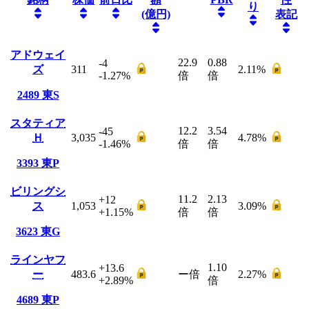
り
(億円)
表記
アドウェイ
22.9
0.88
-4
ズ
311
2.11
%
-1.27
%
倍
倍
2489
東S
スタティア
12.2
3.54
-45
Ｈ
3,035
4.78
%
-1.46
%
倍
倍
3393
東P
ビリングシ
11.2
2.13
+12
ス
1,053
3.09
%
+1.15
%
倍
倍
3623
東G
ラインヤフ
1.10
+13.6
ー
483.6
ー
倍
2.27
%
+2.89
%
倍
4689
東P