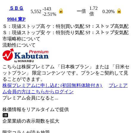
ＳＢＧ
1.72
-143
ー
倍
5,552
0.20
%
倍
-2.51
%
9984
東P
Ｓ
：
現値ストップ高
ケ
：
特別買い気配
Sｹ
：
ストップ高気配
Ｓ
：
現値ストップ安
ケ
：
特別売
り
気配
Sｹ
：
ストップ安気配
市場略称について
流動性について
こちらは株探プレミアム 「
日本株プラン
」 または 「
日米セ
ットプラン
」
限定コンテンツ
です。プランをご契約して見
ることができます。
株探プレミアムに申し込む
(初回無料体験付き)
プレミア
ム会員の方はこちらからログイン
プレミアム会員になると...
株価情報をリアルタイムで提供
企業業績の表示期数を拡大
限定コラムが読み放題