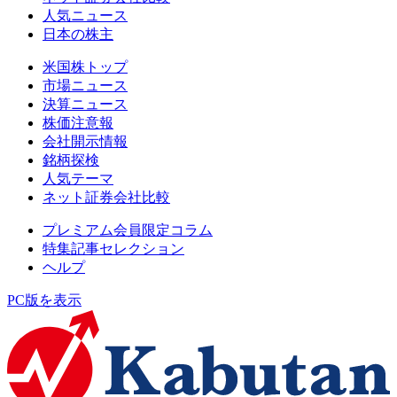
人気ニュース
日本の株主
米国株トップ
市場ニュース
決算ニュース
株価注意報
会社開示情報
銘柄探検
人気テーマ
ネット証券会社比較
プレミアム会員限定コラム
特集記事セレクション
ヘルプ
PC版を表示