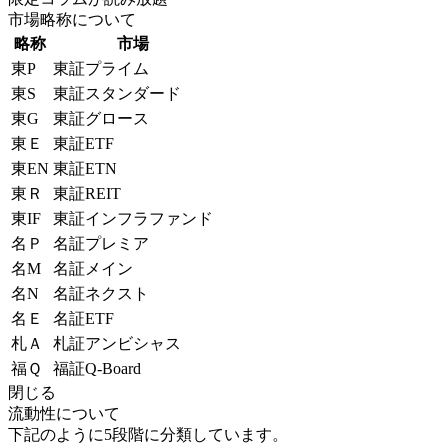
市場略称について
略称
市場
東P
東証プライム
東S
東証スタンダード
東G
東証グロース
東Ｅ
東証ETF
東EN
東証ETN
東Ｒ
東証REIT
東IF
東証インフラファンド
名Ｐ
名証プレミア
名M
名証メイン
名N
名証ネクスト
名Ｅ
名証ETF
札Ａ
札証アンビシャス
福Ｑ
福証Q-Board
閉じる
流動性について
下記のように5段階に分類しています。