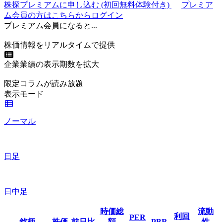
株探プレミアムに申し込む
(初回無料体験付き)
プレミア
ム会員の方はこちらからログイン
プレミアム会員になると...
株価情報をリアルタイムで提供
企業業績の表示期数を拡大
限定コラムが読み放題
表示モード
ノーマル
日足
日中足
時価総
流動
利回
PER
銘柄
株価
前日比
額
PBR
性