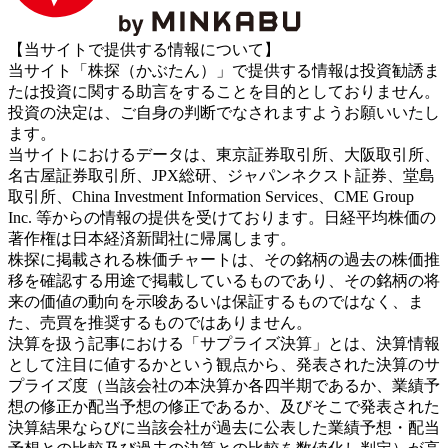
【当サイトで提供する情報について】
当サイト「株探（かぶたん）」で提供する情報は投資勧誘ま
たは投資に関する助言をすることを目的としておりません。
投資の決定は、ご自身の判断でなされますようお願いいたし
ます。
当サイトにおけるデータは、東京証券取引所、大阪取引所、
名古屋証券取引所、JPX総研、ジャパンネクスト証券、堂島
取引所、China Investment Information Services、CME Group
Inc. 等からの情報の提供を受けております。日経平均株価の
著作権は日本経済新聞社に帰属します。
株探に掲載される株価チャートは、その銘柄の過去の株価推
移を確認する用途で掲載しているものであり、その銘柄の将
来の価値の動向を示唆あるいは保証するものではなく、ま
た、売買を推奨するものではありません。
決算を扱う記事における「サプライズ決算」とは、決算情報
として注目に値するかという観点から、発表された決算のサ
プライズ度（当該会社の本決算か各四半期であるか、業績予
想の修正か配当予想の修正であるか、及びそこで発表された
決算結果ならびに当該会社が過去に公表した業績予想・配当