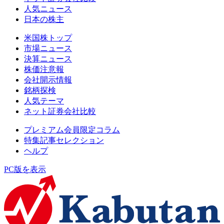
人気ニュース
日本の株主
米国株トップ
市場ニュース
決算ニュース
株価注意報
会社開示情報
銘柄探検
人気テーマ
ネット証券会社比較
プレミアム会員限定コラム
特集記事セレクション
ヘルプ
PC版を表示