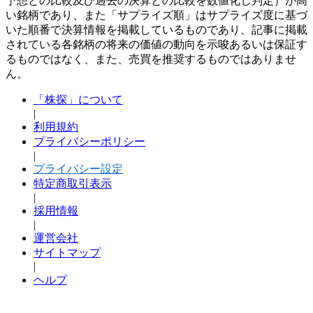
予想との比較及び過去の決算との比較を数値化し判定）が高
い銘柄であり、また「サプライズ順」はサプライズ度に基づ
いた順番で決算情報を掲載しているものであり、記事に掲載
されている各銘柄の将来の価値の動向を示唆あるいは保証す
るものではなく、また、売買を推奨するものではありませ
ん。
「株探」について
|
利用規約
プライバシーポリシー
|
プライバシー設定
特定商取引表示
|
採用情報
|
運営会社
サイトマップ
|
ヘルプ