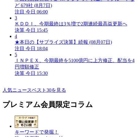
ど 679社 (8月7日)
注目
今日 06:00
3
ＫＤＤＩ、今期最終は3％増で2期連続最高益更新へ
決算
今日 15:45
4
★本日の【サプライズ決算】続報 (08月07日)
注目
今日 18:04
5
ＩＮＰＥＸ、今期最終を5100億円に上方修正、配当を4
円増額修正
決算
今日 15:30
人気ニュースベスト30を見る
プレミアム会員限定コラム
キーワードで発掘！