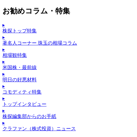
お勧めコラム・特集
▸
株探トップ特集
▸
著名人コーナー 珠玉の相場コラム
▸
相場観特集
▸
米国株・最前線
▸
明日の好悪材料
▸
コモディティ特集
▸
トップインタビュー
▸
株探編集部からのお手紙
▸
クラファン（株式投資）ニュース