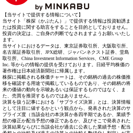
【当サイトで提供する情報について】
当サイト「株探（かぶたん）」で提供する情報は投資勧誘ま
たは投資に関する助言をすることを目的としておりません。
投資の決定は、ご自身の判断でなされますようお願いいたし
ます。
当サイトにおけるデータは、東京証券取引所、大阪取引所、
名古屋証券取引所、JPX総研、ジャパンネクスト証券、堂島
取引所、China Investment Information Services、CME Group
Inc. 等からの情報の提供を受けております。日経平均株価の
著作権は日本経済新聞社に帰属します。
株探に掲載される株価チャートは、その銘柄の過去の株価推
移を確認する用途で掲載しているものであり、その銘柄の将
来の価値の動向を示唆あるいは保証するものではなく、ま
た、売買を推奨するものではありません。
決算を扱う記事における「サプライズ決算」とは、決算情報
として注目に値するかという観点から、発表された決算のサ
プライズ度（当該会社の本決算か各四半期であるか、業績予
想の修正か配当予想の修正であるか、及びそこで発表された
決算結果ならびに当該会社が過去に公表した業績予想・配当