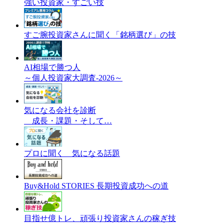
強い投資家・すごい技
すご腕投資家さんに聞く「銘柄選び」の技
AI相場で勝つ人
～個人投資家大調査-2026～
気になる会社を診断
成長・課題・そして…
プロに聞く 気になる話題
Buy&Hold STORIES 長期投資成功への道
目指せ億トレ、頑張り投資家さんの稼ぎ技