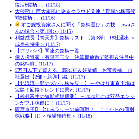
復活6銘柄」.. (11/18)
大飛翔！ 巨大旋風に乗るクラウド関連「驚異の株高候
補5銘柄」.. (11/16)
すご腕投資家さんに聞く「銘柄選び」の技 towaさ
んの場合＜第1回＞ (11/15)
利益成長【青天井】銘柄リスト 〔第3弾〕 18社選出 ＜
成長株特集＞ (11/17)
【アリババ】関連の銘柄一覧
個人投資家・有限亭玉介：決算期通過で監視＆注目中
の銘柄群.. (11/17)
5万円以下で買える、高ROE＆好業績「お宝候補」18
社選出【2部・新興】編.. (11/17)
【北浜流一郎のズバリ株先見！】 ─ やはり東京市場は
宝島！回復トレンドに乗れ (11/17)
【杉村富生の短期相場観測】 ─ 2020年には双発エンジ
ンがフル稼働に！ (11/17)
雨宮京子氏【年末ラリーの前哨戦？ ここからの個別
株戦略】(1) ＜相場観特集＞ (11/18)