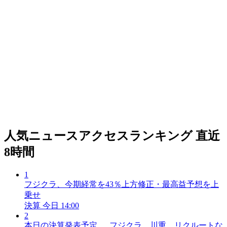
人気ニュースアクセスランキング
直近
8時間
1
フジクラ、今期経常を43％上方修正・最高益予想を上
乗せ
決算
今日 14:00
2
本日の決算発表予定 … フジクラ、川重、リクルートな