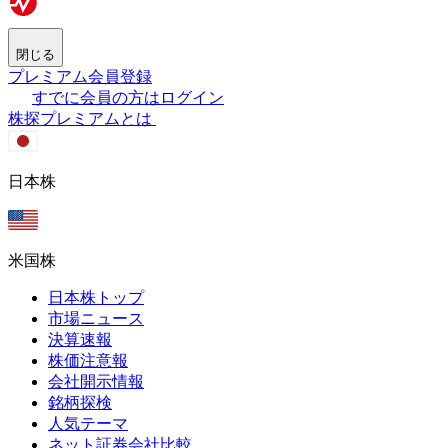
閉じる
プレミアム会員登録
すでに会員の方はログイン
株探プレミアムとは
日本株
米国株
日本株トップ
市場ニュース
決算速報
株価注意報
会社開示情報
銘柄探検
人気テーマ
ネット証券会社比較