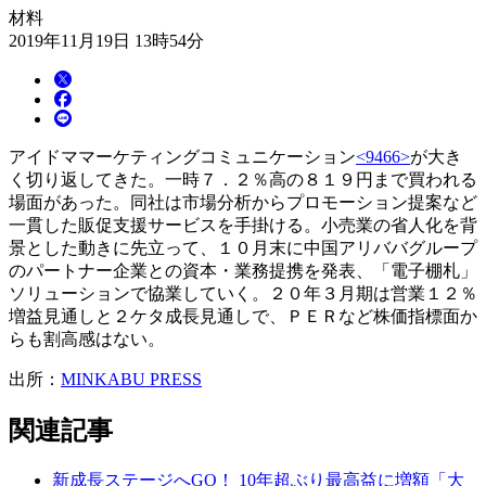
材料
2019年11月19日 13時54分
アイドママーケティングコミュニケーション
<9466>
が大き
く切り返してきた。一時７．２％高の８１９円まで買われる
場面があった。同社は市場分析からプロモーション提案など
一貫した販促支援サービスを手掛ける。小売業の省人化を背
景とした動きに先立って、１０月末に中国アリババグループ
のパートナー企業との資本・業務提携を発表、「電子棚札」
ソリューションで協業していく。２０年３月期は営業１２％
増益見通しと２ケタ成長見通しで、ＰＥＲなど株価指標面か
らも割高感はない。
出所：
MINKABU PRESS
関連記事
新成長ステージへGO！ 10年超ぶり最高益に増額「大