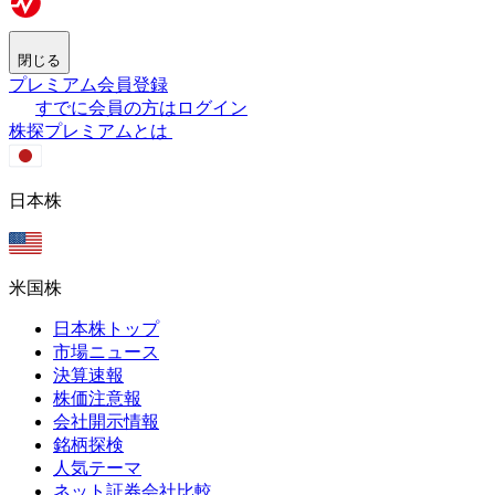
閉じる
プレミアム会員登録
すでに会員の方はログイン
株探プレミアムとは
日本株
米国株
日本株トップ
市場ニュース
決算速報
株価注意報
会社開示情報
銘柄探検
人気テーマ
ネット証券会社比較