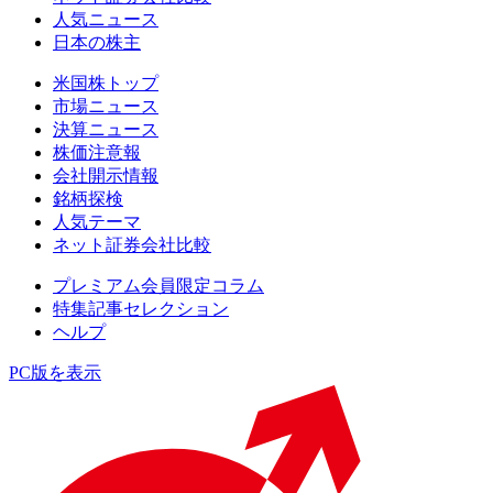
人気ニュース
日本の株主
米国株トップ
市場ニュース
決算ニュース
株価注意報
会社開示情報
銘柄探検
人気テーマ
ネット証券会社比較
プレミアム会員限定コラム
特集記事セレクション
ヘルプ
PC版を表示