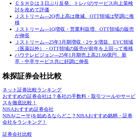
ＣＳＨＤは３日ぶり反発、トレバのサービス向上策検
討を改めて評価
Ｊストリーム---2Q売上高は微減、OTT領域は堅調に推
移
Ｊストリーム---1Q増収・営業利益増、OTT領域の販売
が伸長
Ｊストリーム---25年3月期増収・2ケタ増益、EVC領域
（医薬以外）・OTT領域の販売が前年を上回って推移
ハウテレビジョン---25年1月期売上高21.66億円、新
卒・中卒サービス共に好調に伸長
株探証券会社比較
ネット証券比較ランキング
おすすめの証券会社は？各社の手数料・取引ツールやサービ
スを徹底比較！
NISAおすすめ証券会社
NISA(ニーサ)を始めるならどこ？NISAおすすめ銘柄・証券
会社をランキング！
証券会社比較