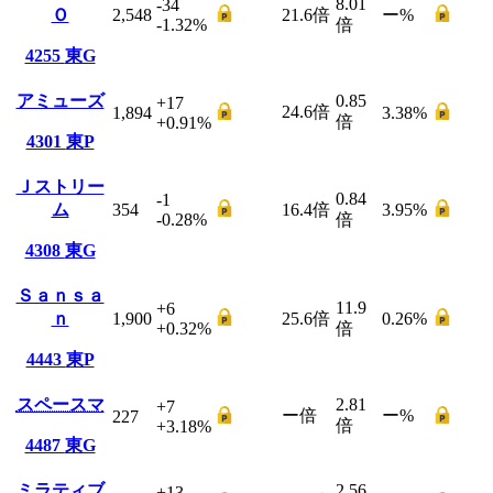
8.01
-34
Ｏ
2,548
21.6
倍
ー
%
-1.32
%
倍
4255
東G
アミューズ
0.85
+17
24.6
倍
1,894
3.38
%
倍
+0.91
%
4301
東P
Ｊストリー
0.84
-1
ム
354
16.4
倍
3.95
%
-0.28
%
倍
4308
東G
Ｓａｎｓａ
11.9
+6
ｎ
1,900
25.6
倍
0.26
%
+0.32
%
倍
4443
東P
スペースマ
2.81
+7
ー
倍
ー
%
227
倍
+3.18
%
4487
東G
ミラティブ
2.56
+13