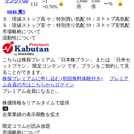
リンクバル
2,640
3.04
+1
ー
%
132
倍
倍
+0.76
%
6046
東S
Ｓ
：
現値ストップ高
ケ
：
特別買い気配
Sｹ
：
ストップ高気配
Ｓ
：
現値ストップ安
ケ
：
特別売
り
気配
Sｹ
：
ストップ安気配
市場略称について
流動性について
こちらは株探プレミアム 「
日本株プラン
」 または 「
日米セ
ットプラン
」
限定コンテンツ
です。プランをご契約して見
ることができます。
株探プレミアムに申し込む
(初回無料体験付き)
プレミア
ム会員の方はこちらからログイン
プレミアム会員になると...
株価情報をリアルタイムで提供
企業業績の表示期数を拡大
限定コラムが読み放題
市場略称について