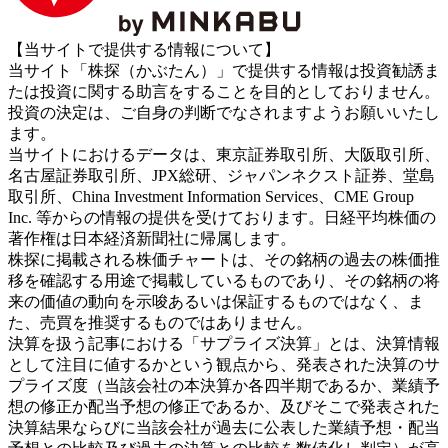
【当サイトで提供する情報について】
当サイト「株探（かぶたん）」で提供する情報は投資勧誘ま
たは投資に関する助言をすることを目的としておりません。
投資の決定は、ご自身の判断でなされますようお願いいたし
ます。
当サイトにおけるデータは、東京証券取引所、大阪取引所、
名古屋証券取引所、JPX総研、ジャパンネクスト証券、堂島
取引所、China Investment Information Services、CME Group
Inc. 等からの情報の提供を受けております。日経平均株価の
著作権は日本経済新聞社に帰属します。
株探に掲載される株価チャートは、その銘柄の過去の株価推
移を確認する用途で掲載しているものであり、その銘柄の将
来の価値の動向を示唆あるいは保証するものではなく、ま
た、売買を推奨するものではありません。
決算を扱う記事における「サプライズ決算」とは、決算情報
として注目に値するかという観点から、発表された決算のサ
プライズ度（当該会社の本決算か各四半期であるか、業績予
想の修正か配当予想の修正であるか、及びそこで発表された
決算結果ならびに当該会社が過去に公表した業績予想・配当