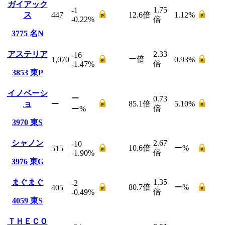
ガイアック
1.75
-1
ス
447
12.6
倍
1.12
%
-0.22
%
倍
3775
名N
アステリア
2.33
-16
ー
倍
1,070
0.93
%
倍
-1.47
%
3853
東P
イノベーシ
ー
0.73
ョ
ー
85.1
倍
5.10
%
倍
ー
%
3970
東S
シャノン
2.67
-10
10.6
倍
ー
%
515
倍
-1.90
%
3976
東G
まぐまぐ
1.35
-2
80.7
倍
ー
%
405
倍
-0.49
%
4059
東S
ＴＨＥＣＯ