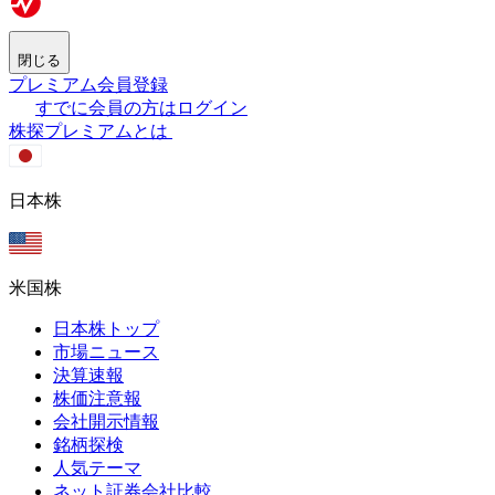
閉じる
プレミアム会員登録
すでに会員の方はログイン
株探プレミアムとは
日本株
米国株
日本株トップ
市場ニュース
決算速報
株価注意報
会社開示情報
銘柄探検
人気テーマ
ネット証券会社比較