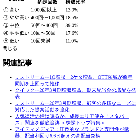
約定回数
構成比率
① 高い
1,000回以上
13.9%
② やや高い
400回〜1,000回
18.5%
③ 中位
50回〜400回
39.0%
④ やや低い
10回〜50回
17.6%
⑤ 低い
10回未満
11.0%
閉じる
関連記事
Ｊストリーム---1Q増収・2ケタ増益、OTT領域が前年
同期を上回って推移
クイック---26年3月期増収増益、期末配当金の増配を発
表
Ｊストリーム---26年3月期増収、顧客の多様なニーズに
対応した提案活動を強化
人気復活の鐘は鳴るか、成長エリア健在「メタバー
ス」関連を徹底追跡 ＜株探トップ特集＞
アイティメディア：圧倒的なブランドと専門性が武
器、配当利回り6.6％超えの高配当銘柄