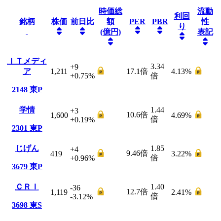
時価総
流動
利回
銘柄
株価
前日比
額
PER
PBR
性
り
(億円)
表記
ＩＴメディ
3.34
+9
ア
1,211
17.1
倍
4.13
%
+0.75
%
倍
2148
東P
学情
1.44
+3
10.6
倍
1,600
4.69
%
倍
+0.19
%
2301
東P
じげん
1.85
+4
9.46
倍
419
3.22
%
倍
+0.96
%
3679
東P
ＣＲＩ
1.40
-36
12.7
倍
1,119
2.41
%
倍
-3.12
%
3698
東S