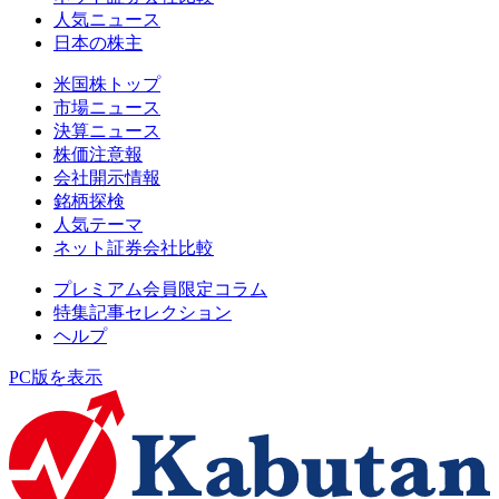
人気ニュース
日本の株主
米国株トップ
市場ニュース
決算ニュース
株価注意報
会社開示情報
銘柄探検
人気テーマ
ネット証券会社比較
プレミアム会員限定コラム
特集記事セレクション
ヘルプ
PC版を表示