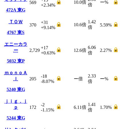
10.0
倍
ー
%
569
倍
+2.34
%
472A
東G
ＴＯＷ
1.42
+31
10.6
倍
370
5.59
%
倍
+9.14
%
4767
東S
エニーカラ
6.06
+17
ー
2,729
12.6
倍
2.27
%
+0.63
%
倍
5032
東P
ｍｏｎｏＡ
2.33
-18
Ｉ
205
ー
倍
ー
%
-8.07
%
倍
5240
東G
ｊｉｇ．ｊ
1.41
-2
ｐ
172
6.11
倍
1.70
%
-1.15
%
倍
5244
東G