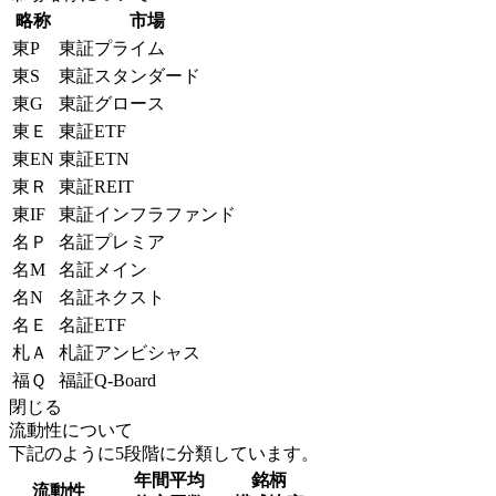
略称
市場
東P
東証プライム
東S
東証スタンダード
東G
東証グロース
東Ｅ
東証ETF
東EN
東証ETN
東Ｒ
東証REIT
東IF
東証インフラファンド
名Ｐ
名証プレミア
名M
名証メイン
名N
名証ネクスト
名Ｅ
名証ETF
札Ａ
札証アンビシャス
福Ｑ
福証Q-Board
閉じる
流動性について
下記のように5段階に分類しています。
年間平均
銘柄
流動性