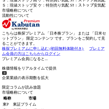
Ｓ
：
現値ストップ高
ケ
：
特別買い気配
Sｹ
：
ストップ高気配
Ｓ
：
現値ストップ安
ケ
：
特別売
り
気配
Sｹ
：
ストップ安気配
市場略称について
流動性について
こちらは株探プレミアム 「
日本株プラン
」 または 「
日米セ
ットプラン
」
限定コンテンツ
です。プランをご契約して見
ることができます。
株探プレミアムに申し込む
(初回無料体験付き)
プレミア
ム会員の方はこちらからログイン
プレミアム会員になると...
株価情報をリアルタイムで提供
企業業績の表示期数を拡大
限定コラムが読み放題
市場略称について
略称
市場
東P
東証プライム