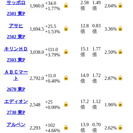
サッポロ
2.58
1.49
+34.0
1,960.0
2.04
%
倍
倍
+1.77
%
2501
東P
アサヒ
12.8
0.83
+25.5
1,694.5
3.36
%
倍
倍
+1.53
%
2502
東P
キリンＨＤ
15.1
1.77
+111.0
3,038.0
2.50
%
倍
倍
+3.79
%
2503
東P
ＡＢＣマー
14.9
1.72
+11.0
ト
2,792.0
2.87
%
+0.40
%
倍
倍
2670
東P
エディオン
17.2
1.12
+25
2,548
1.96
%
倍
倍
+0.99
%
2730
東P
アルペン
13.9
0.70
+102
2,293
2.62
%
倍
倍
+4.66
%