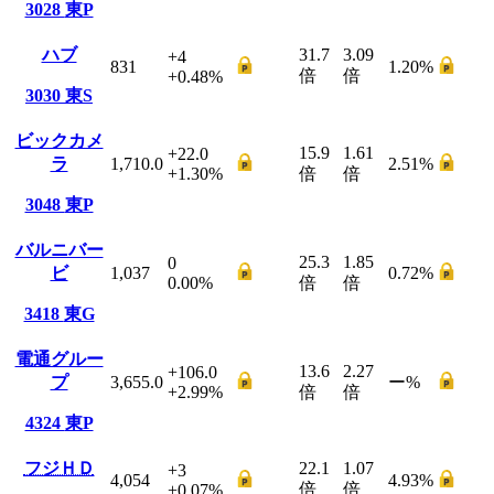
3028
東P
ハブ
31.7
3.09
+4
831
1.20
%
倍
倍
+0.48
%
3030
東S
ビックカメ
15.9
1.61
+22.0
ラ
1,710.0
2.51
%
+1.30
%
倍
倍
3048
東P
バルニバー
25.3
1.85
0
ビ
1,037
0.72
%
0.00
%
倍
倍
3418
東G
電通グルー
13.6
2.27
+106.0
プ
3,655.0
ー
%
+2.99
%
倍
倍
4324
東P
フジＨＤ
22.1
1.07
+3
4,054
4.93
%
倍
倍
+0.07
%