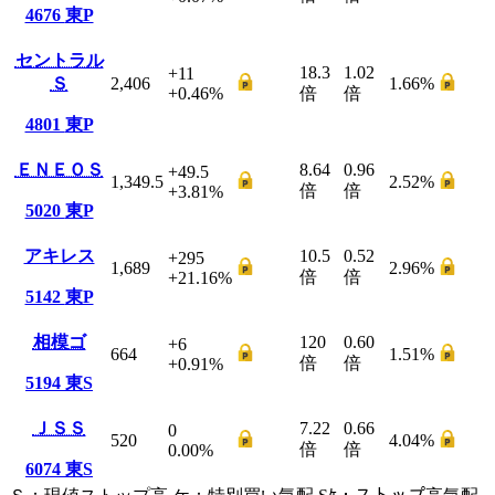
4676
東P
セントラル
18.3
1.02
+11
Ｓ
2,406
1.66
%
+0.46
%
倍
倍
4801
東P
ＥＮＥＯＳ
8.64
0.96
+49.5
1,349.5
2.52
%
倍
倍
+3.81
%
5020
東P
アキレス
10.5
0.52
+295
1,689
2.96
%
倍
倍
+21.16
%
5142
東P
相模ゴ
120
0.60
+6
664
1.51
%
倍
倍
+0.91
%
5194
東S
ＪＳＳ
7.22
0.66
0
520
4.04
%
倍
倍
0.00
%
6074
東S