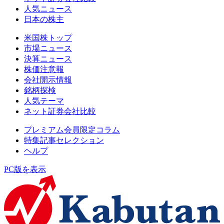
人気ニュース
日本の株主
米国株トップ
市場ニュース
決算ニュース
株価注意報
会社開示情報
銘柄探検
人気テーマ
ネット証券会社比較
プレミアム会員限定コラム
特集記事セレクション
ヘルプ
PC版を表示