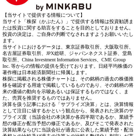
【当サイトで提供する情報について】
当サイト「株探（かぶたん）」で提供する情報は投資勧誘ま
たは投資に関する助言をすることを目的としておりません。
投資の決定は、ご自身の判断でなされますようお願いいたし
ます。
当サイトにおけるデータは、東京証券取引所、大阪取引所、
名古屋証券取引所、JPX総研、ジャパンネクスト証券、堂島
取引所、China Investment Information Services、CME Group
Inc. 等からの情報の提供を受けております。日経平均株価の
著作権は日本経済新聞社に帰属します。
株探に掲載される株価チャートは、その銘柄の過去の株価推
移を確認する用途で掲載しているものであり、その銘柄の将
来の価値の動向を示唆あるいは保証するものではなく、ま
た、売買を推奨するものではありません。
決算を扱う記事における「サプライズ決算」とは、決算情報
として注目に値するかという観点から、発表された決算のサ
プライズ度（当該会社の本決算か各四半期であるか、業績予
想の修正か配当予想の修正であるか、及びそこで発表された
決算結果ならびに当該会社が過去に公表した業績予想・配当