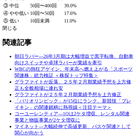
③ 中位
50回〜400回
39.0%
④ やや低い
10回〜50回
17.6%
⑤ 低い
10回未満
11.0%
閉じる
関連記事
朝日ラバー---26年3月期は大幅増益で黒字転換、自動車
向けスイッチや卓球ラバーが業績を牽引
WBCの熱狂アゲイン、年末高へ燃え上がる「スポーツ
関連株」総力検証 ＜株探トップ特集＞
グラファイトが反落、２５年２月期業績予想を上方修
正も全般相場に連れ安
グラファイトが２５年２月期業績予想を上方修正
「パリオリンピック」が15位にランク、新競技「ブレ
イキン」の関連銘柄に熱視線＜注目テーマ＞
コーユーレンティア---1Qは2ケタ増収、レンタル関連
事業と物販事業が2ケタ増収に
マイネット---大幅続伸で高値更新、バスケ関連として
関心が向かう