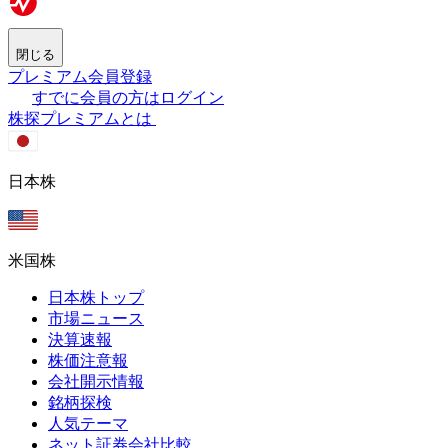
閉じる
プレミアム会員登録
すでに会員の方はログイン
株探プレミアムとは
日本株
米国株
日本株トップ
市場ニュース
決算速報
株価注意報
会社開示情報
銘柄探検
人気テーマ
ネット証券会社比較