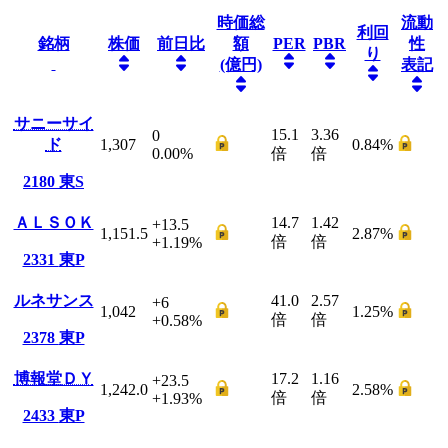
時価総
流動
利回
銘柄
株価
前日比
額
PER
PBR
性
り
(億円)
表記
サニーサイ
15.1
3.36
0
ド
1,307
0.84
%
0.00
%
倍
倍
2180
東S
ＡＬＳＯＫ
14.7
1.42
+13.5
1,151.5
2.87
%
倍
倍
+1.19
%
2331
東P
ルネサンス
41.0
2.57
+6
1,042
1.25
%
倍
倍
+0.58
%
2378
東P
博報堂ＤＹ
17.2
1.16
+23.5
1,242.0
2.58
%
倍
倍
+1.93
%
2433
東P