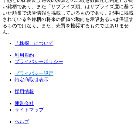
予想との比較及び過去の決算との比較を数値化し判定）が高
い銘柄であり、また「サプライズ順」はサプライズ度に基づ
いた順番で決算情報を掲載しているものであり、記事に掲載
されている各銘柄の将来の価値の動向を示唆あるいは保証す
るものではなく、また、売買を推奨するものではありませ
ん。
「株探」について
|
利用規約
プライバシーポリシー
|
プライバシー設定
特定商取引表示
|
採用情報
|
運営会社
サイトマップ
|
ヘルプ