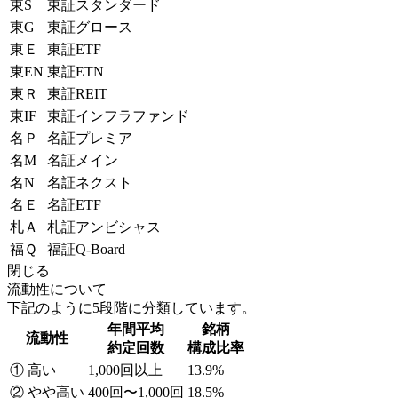
東S
東証スタンダード
東G
東証グロース
東Ｅ
東証ETF
東EN
東証ETN
東Ｒ
東証REIT
東IF
東証インフラファンド
名Ｐ
名証プレミア
名M
名証メイン
名N
名証ネクスト
名Ｅ
名証ETF
札Ａ
札証アンビシャス
福Ｑ
福証Q-Board
閉じる
流動性について
下記のように5段階に分類しています。
年間平均
銘柄
流動性
約定回数
構成比率
① 高い
1,000回以上
13.9%
② やや高い
400回〜1,000回
18.5%