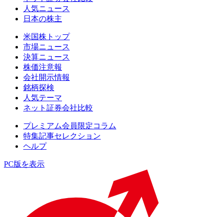
人気ニュース
日本の株主
米国株トップ
市場ニュース
決算ニュース
株価注意報
会社開示情報
銘柄探検
人気テーマ
ネット証券会社比較
プレミアム会員限定コラム
特集記事セレクション
ヘルプ
PC版を表示