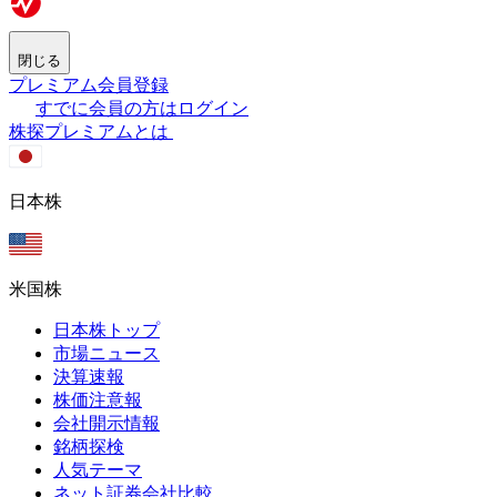
閉じる
プレミアム会員登録
すでに会員の方はログイン
株探プレミアムとは
日本株
米国株
日本株トップ
市場ニュース
決算速報
株価注意報
会社開示情報
銘柄探検
人気テーマ
ネット証券会社比較