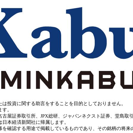
たは投資に関する助言をすることを目的としておりません。
ます。
PX総研、ジャパンネクスト証券、堂島取引所、China Investment 
は日本経済新聞社に帰属します。
移を確認する用途で掲載しているものであり、その銘柄の将来