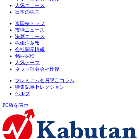
人気ニュース
日本の株主
米国株トップ
市場ニュース
決算ニュース
株価注意報
会社開示情報
銘柄探検
人気テーマ
ネット証券会社比較
プレミアム会員限定コラム
特集記事セレクション
ヘルプ
PC版を表示