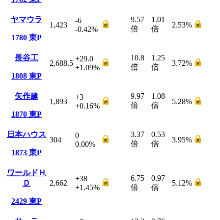
ヤマウラ
9.57
1.01
-6
1,423
2.53
%
倍
倍
-0.42
%
1780
東P
長谷工
10.8
1.25
+29.0
2,688.5
3.72
%
倍
倍
+1.09
%
1808
東P
矢作建
9.97
1.08
+3
1,893
5.28
%
倍
倍
+0.16
%
1870
東P
日本ハウス
3.37
0.53
0
304
3.95
%
倍
倍
0.00
%
1873
東P
ワールドＨ
6.75
0.97
+38
Ｄ
2,662
5.12
%
+1.45
%
倍
倍
2429
東P