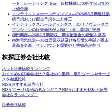
ート：レーティング_Buy 目標株価1,700円で51.3％の
上値余地
インテリックスホールディングス---2026年5月期連結業
績予想および配当予想を上方修正
インテリックスホールディングス---3Qリノヴェックス
マンションの販売価格が大幅に上昇し業績に寄与
和田興産---26年2月期増収、期末配当金の増配を発表
南海電気鉄道---3Qは営業収益及び各段階の利益が過去
最高を更新、インバウンド需要や万博効果が寄与
株探証券会社比較
ネット証券比較ランキング
おすすめの証券会社は？各社の手数料・取引ツールやサービ
スを徹底比較！
NISAおすすめ証券会社
NISA(ニーサ)を始めるならどこ？NISAおすすめ銘柄・証券
会社をランキング！
証券会社比較