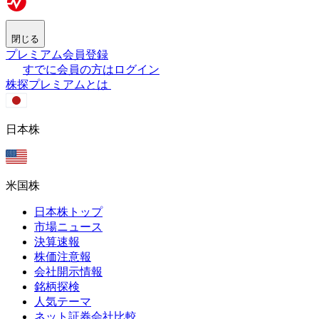
閉じる
プレミアム会員登録
すでに会員の方はログイン
株探プレミアムとは
日本株
米国株
日本株トップ
市場ニュース
決算速報
株価注意報
会社開示情報
銘柄探検
人気テーマ
ネット証券会社比較