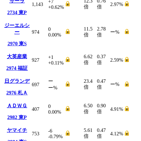
サーラ
12.3
0.76
+7
1,143
2.97
%
倍
倍
+0.62
%
2734
東P
ジーエルシ
11.5
2.78
0
ー
974
ー
%
0.00
%
倍
倍
2970
東S
大英産業
6.62
0.37
+1
927
2.59
%
倍
倍
+0.11
%
2974
福証
日グランデ
ー
23.4
0.47
ー
%
697
倍
倍
ー
%
2976
札Ａ
ＡＤＷＧ
6.50
0.90
0
407
4.91
%
倍
倍
0.00
%
2982
東P
ヤマイチ
5.61
0.47
-6
753
4.12
%
倍
倍
-0.79
%