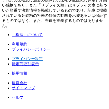
予想との比較及び過去の決算との比較を数値化し判定）が高
い銘柄であり、また「サプライズ順」はサプライズ度に基づ
いた順番で決算情報を掲載しているものであり、記事に掲載
されている各銘柄の将来の価値の動向を示唆あるいは保証す
るものではなく、また、売買を推奨するものではありませ
ん。
「株探」について
|
利用規約
プライバシーポリシー
|
プライバシー設定
特定商取引表示
|
採用情報
|
運営会社
サイトマップ
|
ヘルプ