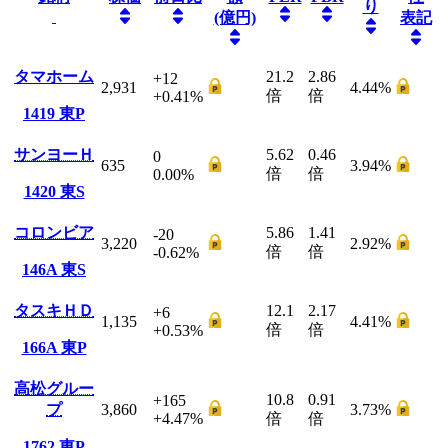
り
(億円)
表記
タマホーム
21.2
2.86
+12
2,931
4.44
%
倍
倍
+0.41
%
1419
東P
サンヨーＨ
5.62
0.46
0
635
3.94
%
倍
倍
0.00
%
1420
東S
コロンビア
5.86
1.41
-20
3,220
2.92
%
倍
倍
-0.62
%
146A
東S
タスキＨＤ
12.1
2.17
+6
1,135
4.41
%
倍
倍
+0.53
%
166A
東P
高松グルー
10.8
0.91
+165
プ
3,860
3.73
%
+4.47
%
倍
倍
1762
東P