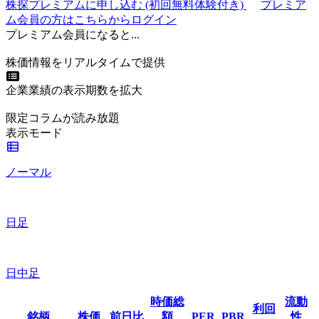
株探プレミアムに申し込む
(初回無料体験付き)
プレミア
ム会員の方はこちらからログイン
プレミアム会員になると...
株価情報をリアルタイムで提供
企業業績の表示期数を拡大
限定コラムが読み放題
表示モード
ノーマル
日足
日中足
時価総
流動
利回
銘柄
株価
前日比
額
PER
PBR
性