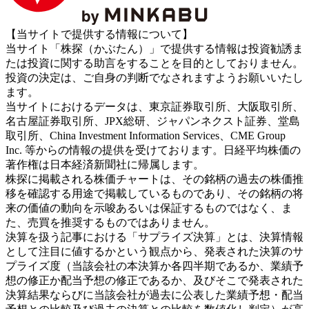
【当サイトで提供する情報について】
当サイト「株探（かぶたん）」で提供する情報は投資勧誘ま
たは投資に関する助言をすることを目的としておりません。
投資の決定は、ご自身の判断でなされますようお願いいたし
ます。
当サイトにおけるデータは、東京証券取引所、大阪取引所、
名古屋証券取引所、JPX総研、ジャパンネクスト証券、堂島
取引所、China Investment Information Services、CME Group
Inc. 等からの情報の提供を受けております。日経平均株価の
著作権は日本経済新聞社に帰属します。
株探に掲載される株価チャートは、その銘柄の過去の株価推
移を確認する用途で掲載しているものであり、その銘柄の将
来の価値の動向を示唆あるいは保証するものではなく、ま
た、売買を推奨するものではありません。
決算を扱う記事における「サプライズ決算」とは、決算情報
として注目に値するかという観点から、発表された決算のサ
プライズ度（当該会社の本決算か各四半期であるか、業績予
想の修正か配当予想の修正であるか、及びそこで発表された
決算結果ならびに当該会社が過去に公表した業績予想・配当