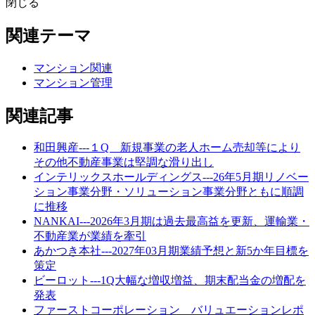
閉じる
関連テーマ
マンション関連
マンション管理
関連記事
和田興産---１Q 新規事業の老人ホーム売却等により
その他不動産事業は堅調な滑り出し
インテリックスホールディングス---26年5月期リノベー
ション事業分野・ソリューション事業分野ともに順調
に推移
NANKAI---2026年3月期は過去最高益を更新、運輸業・
不動産業が業績を牽引
あかつき本社---2027年03月期業績予想と新5か年目標を
策定
ビーロット---1Q大幅な増収増益、期末配当金の増配を
発表
ファーストコーポレーション バリュエーションレポ