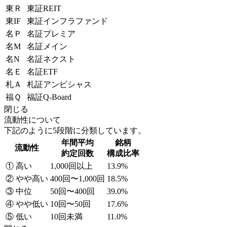
東Ｒ
東証REIT
東IF
東証インフラファンド
名Ｐ
名証プレミア
名M
名証メイン
名N
名証ネクスト
名Ｅ
名証ETF
札Ａ
札証アンビシャス
福Ｑ
福証Q-Board
閉じる
流動性について
下記のように5段階に分類しています。
年間平均
銘柄
流動性
約定回数
構成比率
① 高い
1,000回以上
13.9%
② やや高い
400回〜1,000回
18.5%
③ 中位
50回〜400回
39.0%
④ やや低い
10回〜50回
17.6%
⑤ 低い
10回未満
11.0%