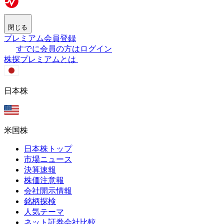
閉じる
プレミアム会員登録
すでに会員の方はログイン
株探プレミアムとは
日本株
米国株
日本株トップ
市場ニュース
決算速報
株価注意報
会社開示情報
銘柄探検
人気テーマ
ネット証券会社比較