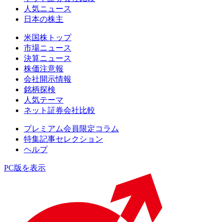
人気ニュース
日本の株主
米国株トップ
市場ニュース
決算ニュース
株価注意報
会社開示情報
銘柄探検
人気テーマ
ネット証券会社比較
プレミアム会員限定コラム
特集記事セレクション
ヘルプ
PC版を表示