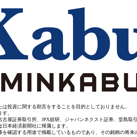
たは投資に関する助言をすることを目的としておりません。
ます。
PX総研、ジャパンネクスト証券、堂島取引所、China Investment 
は日本経済新聞社に帰属します。
移を確認する用途で掲載しているものであり、その銘柄の将来