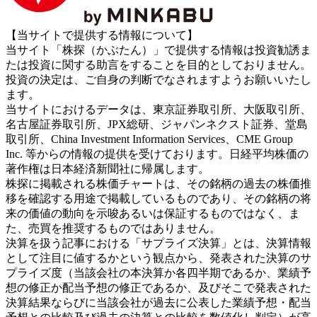
【当サイトで提供する情報について】
当サイト「株探（かぶたん）」で提供する情報は投資勧誘ま
たは投資に関する助言をすることを目的としておりません。
投資の決定は、ご自身の判断でなされますようお願いいたし
ます。
当サイトにおけるデータは、東京証券取引所、大阪取引所、
名古屋証券取引所、JPX総研、ジャパンネクスト証券、堂島
取引所、China Investment Information Services、CME Group
Inc. 等からの情報の提供を受けております。日経平均株価の
著作権は日本経済新聞社に帰属します。
株探に掲載される株価チャートは、その銘柄の過去の株価推
移を確認する用途で掲載しているものであり、その銘柄の将
来の価値の動向を示唆あるいは保証するものではなく、ま
た、売買を推奨するものではありません。
決算を扱う記事における「サプライズ決算」とは、決算情報
として注目に値するかという観点から、発表された決算のサ
プライズ度（当該会社の本決算か各四半期であるか、業績予
想の修正か配当予想の修正であるか、及びそこで発表された
決算結果ならびに当該会社が過去に公表した業績予想・配当