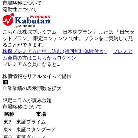
市場略称について
流動性について
こちらは株探プレミアム 「
日本株プラン
」 または 「
日米セ
ットプラン
」
限定コンテンツ
です。プランをご契約して見
ることができます。
株探プレミアムに申し込む
(初回無料体験付き)
プレミア
ム会員の方はこちらからログイン
プレミアム会員になると...
株価情報をリアルタイムで提供
企業業績の表示期数を拡大
限定コラムが読み放題
市場略称について
略称
市場
東P
東証プライム
東S
東証スタンダード
東G
東証グロース