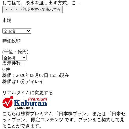
して捨て、淡水を漉し出す方式。こ...
・
・
・
・
説明をすべて表示する
市場
時価総額
(単位：億円)
表示件数：
0
件
株価：2026年08月07日 15:55現在
株価は15分ディレイ
リアルタイムに変更する
こちらは株探プレミアム 「
日本株プラン
」 または 「
日米セ
ットプラン
」
限定コンテンツ
です。プランをご契約して見
ることができます。