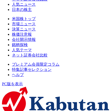
人気ニュース
日本の株主
米国株トップ
市場ニュース
決算ニュース
株価注意報
会社開示情報
銘柄探検
人気テーマ
ネット証券会社比較
プレミアム会員限定コラム
特集記事セレクション
ヘルプ
PC版を表示