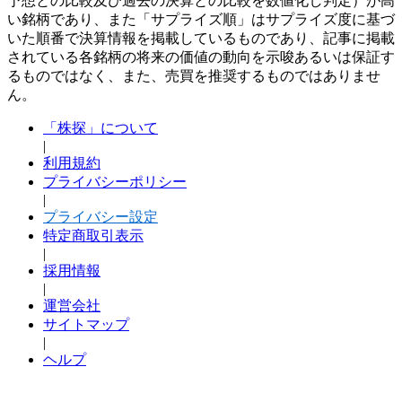
予想との比較及び過去の決算との比較を数値化し判定）が高
い銘柄であり、また「サプライズ順」はサプライズ度に基づ
いた順番で決算情報を掲載しているものであり、記事に掲載
されている各銘柄の将来の価値の動向を示唆あるいは保証す
るものではなく、また、売買を推奨するものではありませ
ん。
「株探」について
|
利用規約
プライバシーポリシー
|
プライバシー設定
特定商取引表示
|
採用情報
|
運営会社
サイトマップ
|
ヘルプ