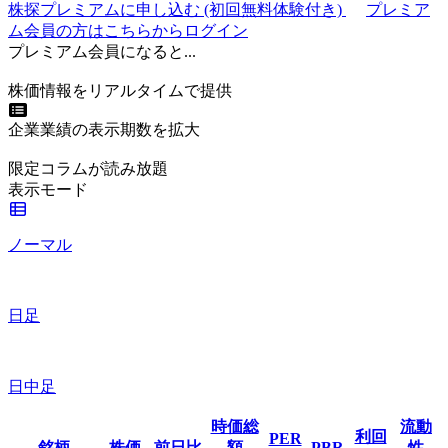
株探プレミアムに申し込む
(初回無料体験付き)
プレミア
ム会員の方はこちらからログイン
プレミアム会員になると...
株価情報をリアルタイムで提供
企業業績の表示期数を拡大
限定コラムが読み放題
表示モード
ノーマル
日足
日中足
時価総
流動
利回
PER
銘柄
株価
前日比
額
PBR
性