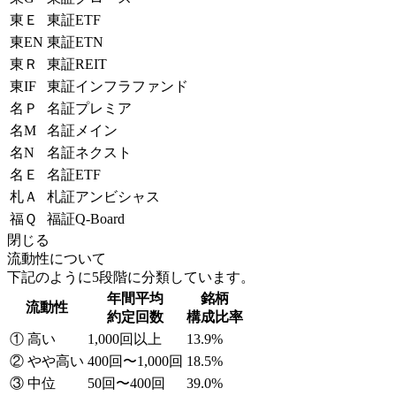
東Ｅ
東証ETF
東EN
東証ETN
東Ｒ
東証REIT
東IF
東証インフラファンド
名Ｐ
名証プレミア
名M
名証メイン
名N
名証ネクスト
名Ｅ
名証ETF
札Ａ
札証アンビシャス
福Ｑ
福証Q-Board
閉じる
流動性について
下記のように5段階に分類しています。
年間平均
銘柄
流動性
約定回数
構成比率
① 高い
1,000回以上
13.9%
② やや高い
400回〜1,000回
18.5%
③ 中位
50回〜400回
39.0%