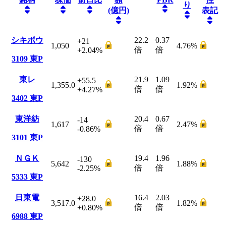
り
(億円)
表記
シキボウ
22.2
0.37
+21
1,050
4.76
%
倍
倍
+2.04
%
3109
東P
東レ
21.9
1.09
+55.5
1,355.0
1.92
%
倍
倍
+4.27
%
3402
東P
東洋紡
20.4
0.67
-14
1,617
2.47
%
倍
倍
-0.86
%
3101
東P
ＮＧＫ
19.4
1.96
-130
5,642
1.88
%
倍
倍
-2.25
%
5333
東P
日東電
16.4
2.03
+28.0
3,517.0
1.82
%
倍
倍
+0.80
%
6988
東P