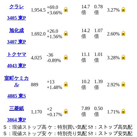
クラレ
14.7
0.78
+69.0
1,954.5
3.27
%
倍
倍
+3.66
%
3405
東P
旭化成
14.2
1.07
+26.0
1,692.0
2.60
%
倍
倍
+1.56
%
3407
東P
トクヤマ
11.1
1.01
-36
4,025
3.28
%
倍
倍
-0.89
%
4043
東P
室町ケミカ
10.2
1.39
+13
ル
889
2.92
%
+1.48
%
倍
倍
4885
東S
三菱紙
7.89
0.50
+2
1,170
1.71
%
倍
倍
+0.17
%
3864
東P
Ｓ
：
現値ストップ高
ケ
：
特別買い気配
Sｹ
：
ストップ高気配
Ｓ
：
現値ストップ安
ケ
：
特別売
り
気配
Sｹ
：
ストップ安気配