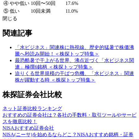
④ やや低い
10回〜50回
17.6%
⑤ 低い
10回未満
11.0%
閉じる
関連記事
「水ビジネス」関連株に熱視線、歴史的猛暑で株価沸
騰へ秒読み開始！＜株探トップ特集＞
最恐酷暑で干上がる世界、沸点近づく「水ビジネス関
連」極撰6銘柄 ＜株探トップ特集＞
迫りくる世界規模の干ばつ危機、「水ビジネス」関連
株が躍動する時 ＜株探トップ特集＞
株探証券会社比較
ネット証券比較ランキング
おすすめの証券会社は？各社の手数料・取引ツールやサービ
スを徹底比較！
NISAおすすめ証券会社
NISA(ニーサ)を始めるならどこ？NISAおすすめ銘柄・証券