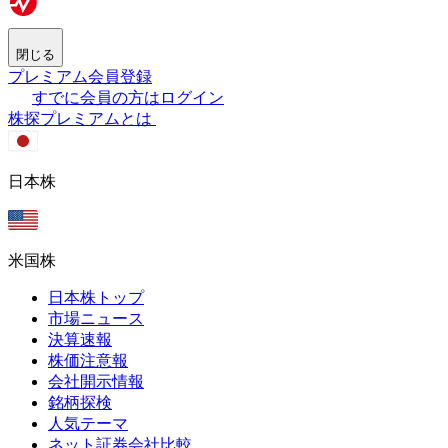
閉じる
プレミアム会員登録
すでに会員の方はログイン
株探プレミアムとは
日本株
米国株
日本株トップ
市場ニュース
決算速報
株価注意報
会社開示情報
銘柄探検
人気テーマ
ネット証券会社比較