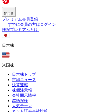
閉じる
プレミアム会員登録
すでに会員の方はログイン
株探プレミアムとは
日本株
米国株
日本株トップ
市場ニュース
決算速報
株価注意報
会社開示情報
銘柄探検
人気テーマ
ネット証券会社比較