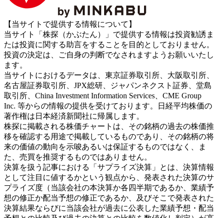
【当サイトで提供する情報について】
当サイト「株探（かぶたん）」で提供する情報は投資勧誘ま
たは投資に関する助言をすることを目的としておりません。
投資の決定は、ご自身の判断でなされますようお願いいたし
ます。
当サイトにおけるデータは、東京証券取引所、大阪取引所、
名古屋証券取引所、JPX総研、ジャパンネクスト証券、堂島
取引所、China Investment Information Services、CME Group
Inc. 等からの情報の提供を受けております。日経平均株価の
著作権は日本経済新聞社に帰属します。
株探に掲載される株価チャートは、その銘柄の過去の株価推
移を確認する用途で掲載しているものであり、その銘柄の将
来の価値の動向を示唆あるいは保証するものではなく、ま
た、売買を推奨するものではありません。
決算を扱う記事における「サプライズ決算」とは、決算情報
として注目に値するかという観点から、発表された決算のサ
プライズ度（当該会社の本決算か各四半期であるか、業績予
想の修正か配当予想の修正であるか、及びそこで発表された
決算結果ならびに当該会社が過去に公表した業績予想・配当