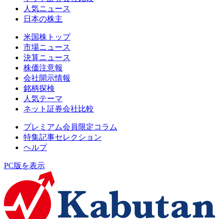
人気ニュース
日本の株主
米国株トップ
市場ニュース
決算ニュース
株価注意報
会社開示情報
銘柄探検
人気テーマ
ネット証券会社比較
プレミアム会員限定コラム
特集記事セレクション
ヘルプ
PC版を表示