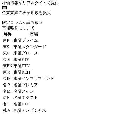
株価情報をリアルタイムで提供
企業業績の表示期数を拡大
限定コラムが読み放題
市場略称について
略称
市場
東P
東証プライム
東S
東証スタンダード
東G
東証グロース
東Ｅ
東証ETF
東EN
東証ETN
東Ｒ
東証REIT
東IF
東証インフラファンド
名Ｐ
名証プレミア
名M
名証メイン
名N
名証ネクスト
名Ｅ
名証ETF
札Ａ
札証アンビシャス