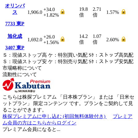
オリンパ
19.8
2.71
+34.0
ス
1,906.0
1.57
%
+1.82
%
倍
倍
7733
東P
旭化成
14.2
1.07
+26.0
1,692.0
2.60
%
倍
倍
+1.56
%
3407
東P
Ｓ
：
現値ストップ高
ケ
：
特別買い気配
Sｹ
：
ストップ高気配
Ｓ
：
現値ストップ安
ケ
：
特別売
り
気配
Sｹ
：
ストップ安気配
市場略称について
流動性について
こちらは株探プレミアム 「
日本株プラン
」 または 「
日米セ
ットプラン
」
限定コンテンツ
です。プランをご契約して見
ることができます。
株探プレミアムに申し込む
(初回無料体験付き)
プレミア
ム会員の方はこちらからログイン
プレミアム会員になると...