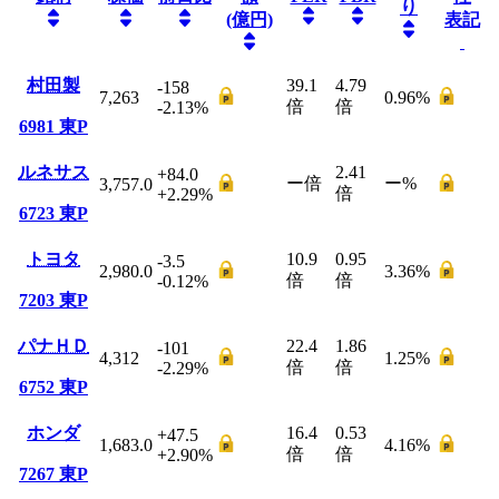
り
(億円)
表記
村田製
39.1
4.79
-158
7,263
0.96
%
倍
倍
-2.13
%
6981
東P
ルネサス
2.41
+84.0
ー
倍
ー
%
3,757.0
倍
+2.29
%
6723
東P
トヨタ
10.9
0.95
-3.5
2,980.0
3.36
%
倍
倍
-0.12
%
7203
東P
パナＨＤ
22.4
1.86
-101
4,312
1.25
%
倍
倍
-2.29
%
6752
東P
ホンダ
16.4
0.53
+47.5
1,683.0
4.16
%
倍
倍
+2.90
%
7267
東P