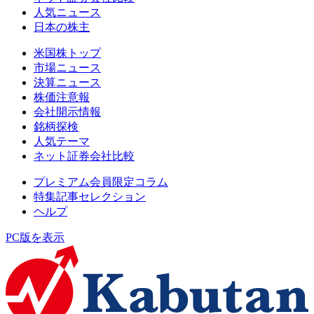
人気ニュース
日本の株主
米国株トップ
市場ニュース
決算ニュース
株価注意報
会社開示情報
銘柄探検
人気テーマ
ネット証券会社比較
プレミアム会員限定コラム
特集記事セレクション
ヘルプ
PC版を表示