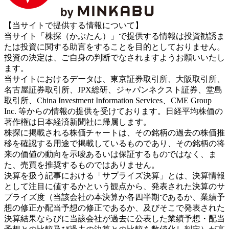
【当サイトで提供する情報について】
当サイト「株探（かぶたん）」で提供する情報は投資勧誘ま
たは投資に関する助言をすることを目的としておりません。
投資の決定は、ご自身の判断でなされますようお願いいたし
ます。
当サイトにおけるデータは、東京証券取引所、大阪取引所、
名古屋証券取引所、JPX総研、ジャパンネクスト証券、堂島
取引所、China Investment Information Services、CME Group
Inc. 等からの情報の提供を受けております。日経平均株価の
著作権は日本経済新聞社に帰属します。
株探に掲載される株価チャートは、その銘柄の過去の株価推
移を確認する用途で掲載しているものであり、その銘柄の将
来の価値の動向を示唆あるいは保証するものではなく、ま
た、売買を推奨するものではありません。
決算を扱う記事における「サプライズ決算」とは、決算情報
として注目に値するかという観点から、発表された決算のサ
プライズ度（当該会社の本決算か各四半期であるか、業績予
想の修正か配当予想の修正であるか、及びそこで発表された
決算結果ならびに当該会社が過去に公表した業績予想・配当