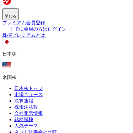
閉じる
プレミアム会員登録
すでに会員の方はログイン
株探プレミアムとは
日本株
米国株
日本株トップ
市場ニュース
決算速報
株価注意報
会社開示情報
銘柄探検
人気テーマ
ネット証券会社比較