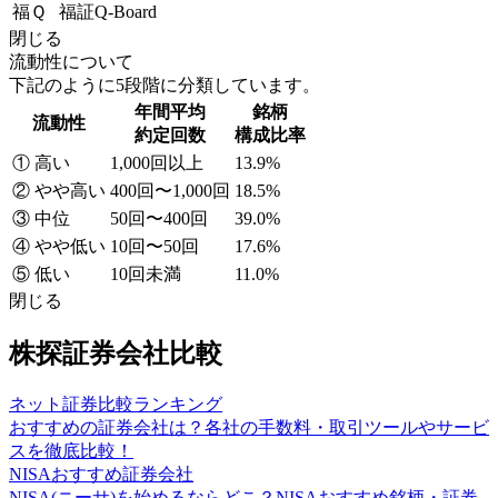
福Ｑ
福証Q-Board
閉じる
流動性について
下記のように5段階に分類しています。
年間平均
銘柄
流動性
約定回数
構成比率
① 高い
1,000回以上
13.9%
② やや高い
400回〜1,000回
18.5%
③ 中位
50回〜400回
39.0%
④ やや低い
10回〜50回
17.6%
⑤ 低い
10回未満
11.0%
閉じる
株探証券会社比較
ネット証券比較ランキング
おすすめの証券会社は？各社の手数料・取引ツールやサービ
スを徹底比較！
NISAおすすめ証券会社
NISA(ニーサ)を始めるならどこ？NISAおすすめ銘柄・証券