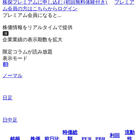
株探プレミアムに申し込む
(初回無料体験付き)
プレミア
ム会員の方はこちらからログイン
プレミアム会員になると...
株価情報をリアルタイムで提供
企業業績の表示期数を拡大
限定コラムが読み放題
表示モード
ノーマル
日足
日中足
時価総
流動
利回
銘柄
株価
前日比
額
PER
PBR
性