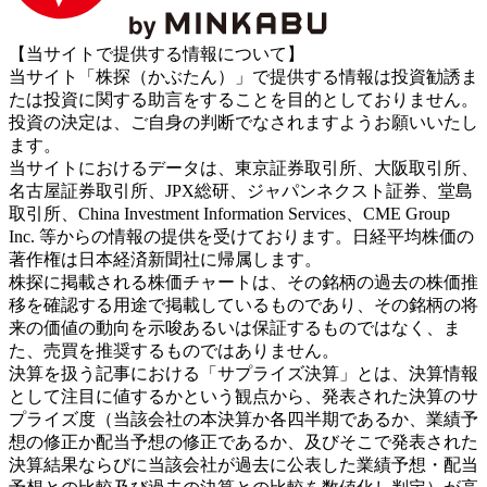
【当サイトで提供する情報について】
当サイト「株探（かぶたん）」で提供する情報は投資勧誘ま
たは投資に関する助言をすることを目的としておりません。
投資の決定は、ご自身の判断でなされますようお願いいたし
ます。
当サイトにおけるデータは、東京証券取引所、大阪取引所、
名古屋証券取引所、JPX総研、ジャパンネクスト証券、堂島
取引所、China Investment Information Services、CME Group
Inc. 等からの情報の提供を受けております。日経平均株価の
著作権は日本経済新聞社に帰属します。
株探に掲載される株価チャートは、その銘柄の過去の株価推
移を確認する用途で掲載しているものであり、その銘柄の将
来の価値の動向を示唆あるいは保証するものではなく、ま
た、売買を推奨するものではありません。
決算を扱う記事における「サプライズ決算」とは、決算情報
として注目に値するかという観点から、発表された決算のサ
プライズ度（当該会社の本決算か各四半期であるか、業績予
想の修正か配当予想の修正であるか、及びそこで発表された
決算結果ならびに当該会社が過去に公表した業績予想・配当