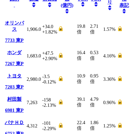
り
(億円)
表記
オリンパ
19.8
2.71
+34.0
ス
1,906.0
1.57
%
+1.82
%
倍
倍
7733
東P
ホンダ
16.4
0.53
+47.5
1,683.0
4.16
%
倍
倍
+2.90
%
7267
東P
トヨタ
10.9
0.95
-3.5
2,980.0
3.36
%
倍
倍
-0.12
%
7203
東P
村田製
39.1
4.79
-158
7,263
0.96
%
倍
倍
-2.13
%
6981
東P
パナＨＤ
22.4
1.86
-101
4,312
1.25
%
倍
倍
-2.29
%
6752
東P