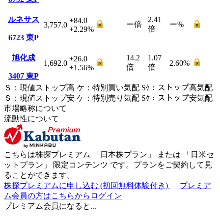
ルネサス
2.41
+84.0
ー
倍
ー
%
3,757.0
倍
+2.29
%
6723
東P
旭化成
14.2
1.07
+26.0
1,692.0
2.60
%
倍
倍
+1.56
%
3407
東P
Ｓ
：
現値ストップ高
ケ
：
特別買い気配
Sｹ
：
ストップ高気配
Ｓ
：
現値ストップ安
ケ
：
特別売
り
気配
Sｹ
：
ストップ安気配
市場略称について
流動性について
こちらは株探プレミアム 「
日本株プラン
」 または 「
日米セ
ットプラン
」
限定コンテンツ
です。プランをご契約して見
ることができます。
株探プレミアムに申し込む
(初回無料体験付き)
プレミア
ム会員の方はこちらからログイン
プレミアム会員になると...