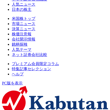
人気ニュース
日本の株主
米国株トップ
市場ニュース
決算ニュース
株価注意報
会社開示情報
銘柄探検
人気テーマ
ネット証券会社比較
プレミアム会員限定コラム
特集記事セレクション
ヘルプ
PC版を表示