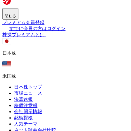
閉じる
プレミアム会員登録
すでに会員の方はログイン
株探プレミアムとは
日本株
米国株
日本株トップ
市場ニュース
決算速報
株価注意報
会社開示情報
銘柄探検
人気テーマ
ネット証券会社比較