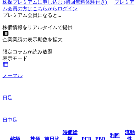
株探プレミアムに申し込む
(初回無料体験付き)
プレミア
ム会員の方はこちらからログイン
プレミアム会員になると...
株価情報をリアルタイムで提供
企業業績の表示期数を拡大
限定コラムが読み放題
表示モード
ノーマル
日足
日中足
時価総
流動
利回
銘柄
株価
前日比
額
PER
PBR
性