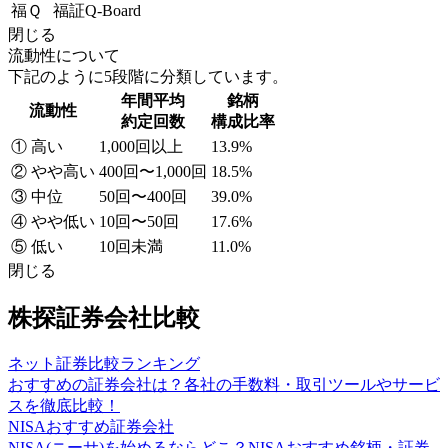
福Ｑ
福証Q-Board
閉じる
流動性について
下記のように5段階に分類しています。
年間平均
銘柄
流動性
約定回数
構成比率
① 高い
1,000回以上
13.9%
② やや高い
400回〜1,000回
18.5%
③ 中位
50回〜400回
39.0%
④ やや低い
10回〜50回
17.6%
⑤ 低い
10回未満
11.0%
閉じる
株探証券会社比較
ネット証券比較ランキング
おすすめの証券会社は？各社の手数料・取引ツールやサービ
スを徹底比較！
NISAおすすめ証券会社
NISA(ニーサ)を始めるならどこ？NISAおすすめ銘柄・証券