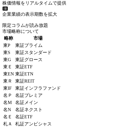
株価情報をリアルタイムで提供
企業業績の表示期数を拡大
限定コラムが読み放題
市場略称について
略称
市場
東P
東証プライム
東S
東証スタンダード
東G
東証グロース
東Ｅ
東証ETF
東EN
東証ETN
東Ｒ
東証REIT
東IF
東証インフラファンド
名Ｐ
名証プレミア
名M
名証メイン
名N
名証ネクスト
名Ｅ
名証ETF
札Ａ
札証アンビシャス