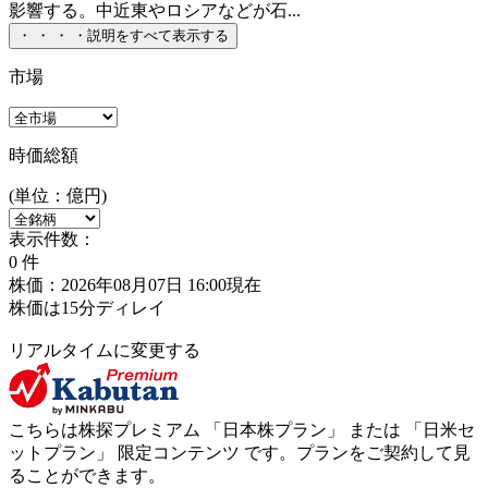
影響する。中近東やロシアなどが石...
・
・
・
・
説明をすべて表示する
市場
時価総額
(単位：億円)
表示件数：
0
件
株価：2026年08月07日 16:00現在
株価は15分ディレイ
リアルタイムに変更する
こちらは株探プレミアム 「
日本株プラン
」 または 「
日米セ
ットプラン
」
限定コンテンツ
です。プランをご契約して見
ることができます。