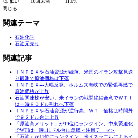
⑤ 低い
10回未満
11.0%
閉じる
関連テーマ
石油化学
石油元売り
関連記事
ＩＮＰＥＸや石油資源が続落、米国のイラン攻撃見送
り観測で原油価格は下落
ＩＮＰＥＸ---大幅反発、ホルムズ海峡での緊張再燃で
原油価格が上昇
石油関連株が安い、米イランの戦闘終結合意でＷＴＩ
は一時８０ドル割れへ下落
ＩＮＰＥＸや石油資源が逆行高、ＷＴＩ価格は時間外
で９２ドル台に上昇
「原油高メリット」が19位にランクイン、中東緊迫化
でWTIは一時111ドル台に急騰＜注目テーマ＞
「石油」が11位にランクイン、米イスラエルによるイ