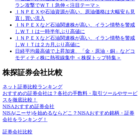
ラン攻撃でＷＴＩ急伸＜注目テーマ＞
ＩＮＰＥＸや石油資源が高い、原油価格は大幅安も見
直し買い流入
ＩＮＰＥＸなど石油関連株が高い、イラン情勢を警戒
しＷＴＩは一時半年ぶり高値に
ＩＮＰＥＸなど石油関連株が高い、イラン情勢を警戒
しＷＩＴは２カ月ぶり高値に
日経平均最高値で上昇加速、「金・原油・銅」などコ
モディティ株に熱視線集中 ＜株探トップ特集＞
株探証券会社比較
ネット証券比較ランキング
おすすめの証券会社は？各社の手数料・取引ツールやサービ
スを徹底比較！
NISAおすすめ証券会社
NISA(ニーサ)を始めるならどこ？NISAおすすめ銘柄・証券
会社をランキング！
証券会社比較