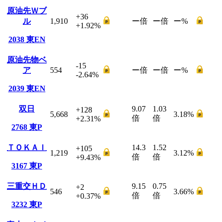
原油先Ｗブ
+36
ル
1,910
ー
倍
ー
倍
ー
%
+1.92
%
2038
東EN
原油先物ベ
-15
ア
554
ー
倍
ー
倍
ー
%
-2.64
%
2039
東EN
双日
9.07
1.03
+128
5,668
3.18
%
倍
倍
+2.31
%
2768
東P
ＴＯＫＡＩ
14.3
1.52
+105
1,219
3.12
%
倍
倍
+9.43
%
3167
東P
三重交ＨＤ
9.15
0.75
+2
546
3.66
%
倍
倍
+0.37
%
3232
東P