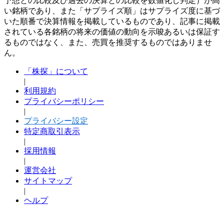
予想との比較及び過去の決算との比較を数値化し判定）が高
い銘柄であり、また「サプライズ順」はサプライズ度に基づ
いた順番で決算情報を掲載しているものであり、記事に掲載
されている各銘柄の将来の価値の動向を示唆あるいは保証す
るものではなく、また、売買を推奨するものではありませ
ん。
「株探」について
|
利用規約
プライバシーポリシー
|
プライバシー設定
特定商取引表示
|
採用情報
|
運営会社
サイトマップ
|
ヘルプ