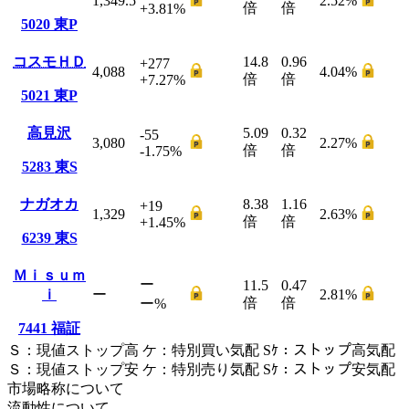
1,349.5
2.52
%
倍
倍
+3.81
%
5020
東P
コスモＨＤ
14.8
0.96
+277
4,088
4.04
%
倍
倍
+7.27
%
5021
東P
高見沢
5.09
0.32
-55
3,080
2.27
%
倍
倍
-1.75
%
5283
東S
ナガオカ
8.38
1.16
+19
1,329
2.63
%
倍
倍
+1.45
%
6239
東S
Ｍｉｓｕｍ
ー
11.5
0.47
ｉ
ー
2.81
%
倍
倍
ー
%
7441
福証
Ｓ
：
現値ストップ高
ケ
：
特別買い気配
Sｹ
：
ストップ高気配
Ｓ
：
現値ストップ安
ケ
：
特別売
り
気配
Sｹ
：
ストップ安気配
市場略称について
流動性について