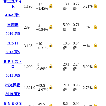
富士ユナイ
13.1
0.77
+17
ト
1,190
5.21
%
+1.45
%
倍
倍
416A
東S
日精蝋
5.90
0.71
+2
ー
%
239
倍
倍
+0.84
%
5010
東S
ユシロ
10.5
0.84
+10
ー
%
3,185
倍
倍
+0.31
%
5013
東S
ＢＰカスト
20.1
2.24
-9
ロ
1,000
5.00
%
-0.89
%
倍
倍
5015
東S
出光興産
21.1
0.96
+62.5
1,321.0
2.73
%
倍
倍
+4.97
%
5019
東P
ＥＮＥＯＳ
8.64
0.96
+49.5