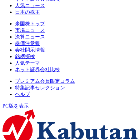
人気ニュース
日本の株主
米国株トップ
市場ニュース
決算ニュース
株価注意報
会社開示情報
銘柄探検
人気テーマ
ネット証券会社比較
プレミアム会員限定コラム
特集記事セレクション
ヘルプ
PC版を表示