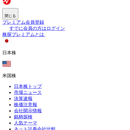
閉じる
プレミアム会員登録
すでに会員の方はログイン
株探プレミアムとは
日本株
米国株
日本株トップ
市場ニュース
決算速報
株価注意報
会社開示情報
銘柄探検
人気テーマ
ネット証券会社比較