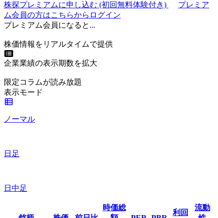
株探プレミアムに申し込む
(初回無料体験付き)
プレミア
ム会員の方はこちらからログイン
プレミアム会員になると...
株価情報をリアルタイムで提供
企業業績の表示期数を拡大
限定コラムが読み放題
表示モード
ノーマル
日足
日中足
時価総
流動
利回
銘柄
株価
前日比
額
PER
PBR
性