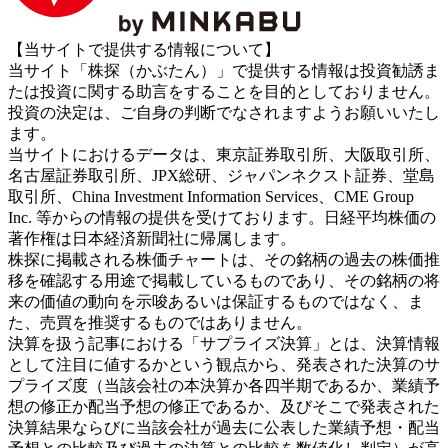
【当サイトで提供する情報について】
当サイト「株探（かぶたん）」で提供する情報は投資勧誘ま
たは投資に関する助言をすることを目的としておりません。
投資の決定は、ご自身の判断でなされますようお願いいたし
ます。
当サイトにおけるデータは、東京証券取引所、大阪取引所、
名古屋証券取引所、JPX総研、ジャパンネクスト証券、堂島
取引所、China Investment Information Services、CME Group
Inc. 等からの情報の提供を受けております。日経平均株価の
著作権は日本経済新聞社に帰属します。
株探に掲載される株価チャートは、その銘柄の過去の株価推
移を確認する用途で掲載しているものであり、その銘柄の将
来の価値の動向を示唆あるいは保証するものではなく、ま
た、売買を推奨するものではありません。
決算を扱う記事における「サプライズ決算」とは、決算情報
として注目に値するかという観点から、発表された決算のサ
プライズ度（当該会社の本決算か各四半期であるか、業績予
想の修正か配当予想の修正であるか、及びそこで発表された
決算結果ならびに当該会社が過去に公表した業績予想・配当