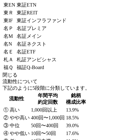
東EN
東証ETN
東Ｒ
東証REIT
東IF
東証インフラファンド
名Ｐ
名証プレミア
名M
名証メイン
名N
名証ネクスト
名Ｅ
名証ETF
札Ａ
札証アンビシャス
福Ｑ
福証Q-Board
閉じる
流動性について
下記のように5段階に分類しています。
年間平均
銘柄
流動性
約定回数
構成比率
① 高い
1,000回以上
13.9%
② やや高い
400回〜1,000回
18.5%
③ 中位
50回〜400回
39.0%
④ やや低い
10回〜50回
17.6%