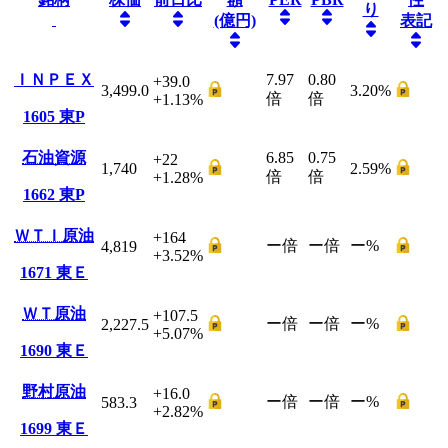
り
(億円)
表記
ＩＮＰＥＸ
7.97
0.80
+39.0
3,499.0
3.20
%
倍
倍
+1.13
%
1605
東P
石油資源
6.85
0.75
+22
1,740
2.59
%
倍
倍
+1.28
%
1662
東P
ＷＴＩ原油
+164
ー
倍
ー
倍
ー
%
4,819
+3.52
%
1671
東Ｅ
ＷＴ原油
+107.5
ー
倍
ー
倍
ー
%
2,227.5
+5.07
%
1690
東Ｅ
野村原油
+16.0
ー
倍
ー
倍
ー
%
583.3
+2.82
%
1699
東Ｅ