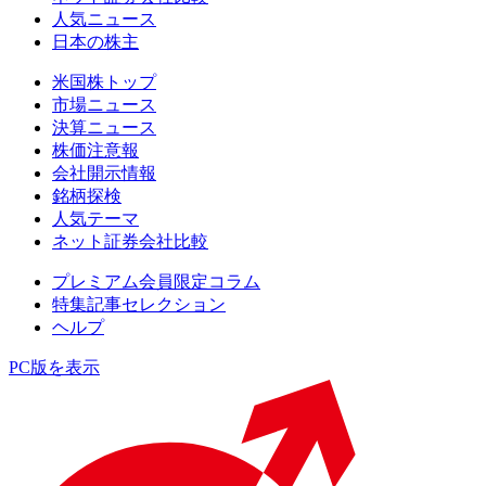
人気ニュース
日本の株主
米国株トップ
市場ニュース
決算ニュース
株価注意報
会社開示情報
銘柄探検
人気テーマ
ネット証券会社比較
プレミアム会員限定コラム
特集記事セレクション
ヘルプ
PC版を表示