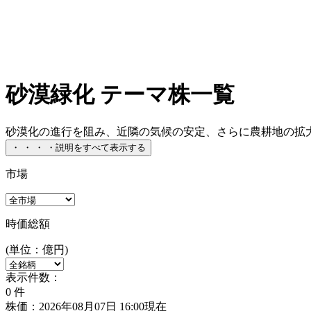
砂漠緑化 テーマ株一覧
砂漠化の進行を阻み、近隣の気候の安定、さらに農耕地の拡大
・
・
・
・
説明をすべて表示する
市場
時価総額
(単位：億円)
表示件数：
0
件
株価：2026年08月07日 16:00現在