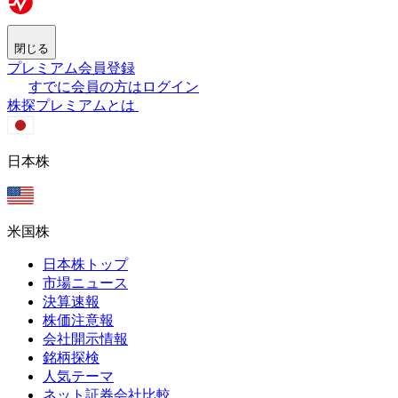
閉じる
プレミアム会員登録
すでに会員の方はログイン
株探プレミアムとは
日本株
米国株
日本株トップ
市場ニュース
決算速報
株価注意報
会社開示情報
銘柄探検
人気テーマ
ネット証券会社比較