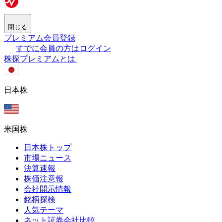
閉じる
プレミアム会員登録
すでに会員の方はログイン
株探プレミアムとは
日本株
米国株
日本株トップ
市場ニュース
決算速報
株価注意報
会社開示情報
銘柄探検
人気テーマ
ネット証券会社比較