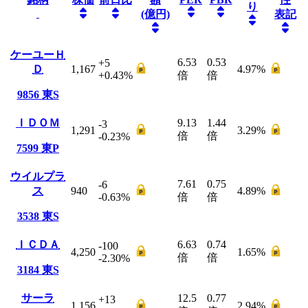
り
(億円)
表記
ケーユーＨ
6.53
0.53
+5
Ｄ
1,167
4.97
%
+0.43
%
倍
倍
9856
東S
ＩＤＯＭ
9.13
1.44
-3
1,291
3.29
%
倍
倍
-0.23
%
7599
東P
ウイルプラ
7.61
0.75
-6
ス
940
4.89
%
-0.63
%
倍
倍
3538
東S
ＩＣＤＡ
6.63
0.74
-100
4,250
1.65
%
倍
倍
-2.30
%
3184
東S
サーラ
12.5
0.77
+13
1,156
2.94
%