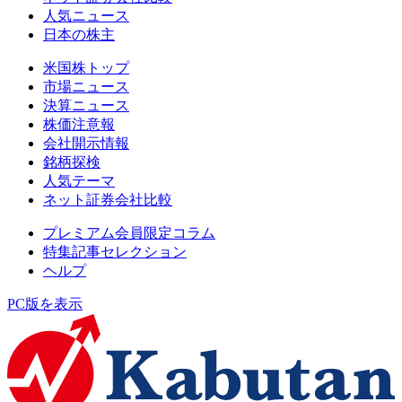
人気ニュース
日本の株主
米国株トップ
市場ニュース
決算ニュース
株価注意報
会社開示情報
銘柄探検
人気テーマ
ネット証券会社比較
プレミアム会員限定コラム
特集記事セレクション
ヘルプ
PC版を表示