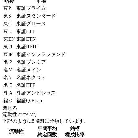
略称
市場
東P
東証プライム
東S
東証スタンダード
東G
東証グロース
東Ｅ
東証ETF
東EN
東証ETN
東Ｒ
東証REIT
東IF
東証インフラファンド
名Ｐ
名証プレミア
名M
名証メイン
名N
名証ネクスト
名Ｅ
名証ETF
札Ａ
札証アンビシャス
福Ｑ
福証Q-Board
閉じる
流動性について
下記のように5段階に分類しています。
年間平均
銘柄
流動性
約定回数
構成比率