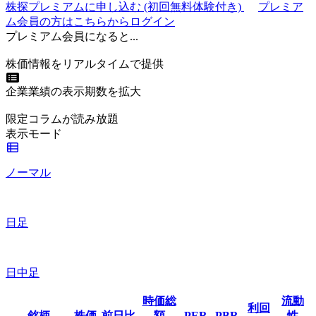
株探プレミアムに申し込む
(初回無料体験付き)
プレミア
ム会員の方はこちらからログイン
プレミアム会員になると...
株価情報をリアルタイムで提供
企業業績の表示期数を拡大
限定コラムが読み放題
表示モード
ノーマル
日足
日中足
時価総
流動
利回
銘柄
株価
前日比
額
PER
PBR
性