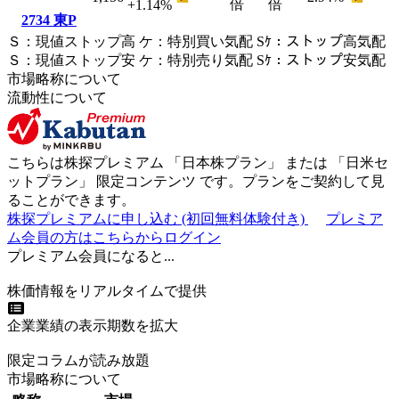
倍
倍
+1.14
%
2734
東P
Ｓ
：
現値ストップ高
ケ
：
特別買い気配
Sｹ
：
ストップ高気配
Ｓ
：
現値ストップ安
ケ
：
特別売
り
気配
Sｹ
：
ストップ安気配
市場略称について
流動性について
こちらは株探プレミアム 「
日本株プラン
」 または 「
日米セ
ットプラン
」
限定コンテンツ
です。プランをご契約して見
ることができます。
株探プレミアムに申し込む
(初回無料体験付き)
プレミア
ム会員の方はこちらからログイン
プレミアム会員になると...
株価情報をリアルタイムで提供
企業業績の表示期数を拡大
限定コラムが読み放題
市場略称について