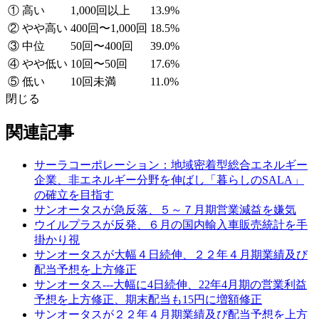
① 高い
1,000回以上
13.9%
② やや高い
400回〜1,000回
18.5%
③ 中位
50回〜400回
39.0%
④ やや低い
10回〜50回
17.6%
⑤ 低い
10回未満
11.0%
閉じる
関連記事
サーラコーポレーション：地域密着型総合エネルギー
企業、非エネルギー分野を伸ばし「暮らしのSALA」
の確立を目指す
サンオータスが急反落、５～７月期営業減益を嫌気
ウイルプラスが反発、６月の国内輸入車販売統計を手
掛かり視
サンオータスが大幅４日続伸、２２年４月期業績及び
配当予想を上方修正
サンオータス---大幅に4日続伸、22年4月期の営業利益
予想を上方修正、期末配当も15円に増額修正
サンオータスが２２年４月期業績及び配当予想を上方