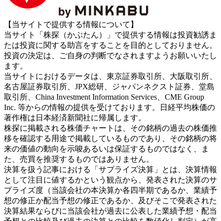
【当サイトで提供する情報について】
当サイト「株探（かぶたん）」で提供する情報は投資勧誘ま
たは投資に関する助言をすることを目的としておりません。
投資の決定は、ご自身の判断でなされますようお願いいたし
ます。
当サイトにおけるデータは、東京証券取引所、大阪取引所、
名古屋証券取引所、JPX総研、ジャパンネクスト証券、堂島
取引所、China Investment Information Services、CME Group
Inc. 等からの情報の提供を受けております。日経平均株価の
著作権は日本経済新聞社に帰属します。
株探に掲載される株価チャートは、その銘柄の過去の株価推
移を確認する用途で掲載しているものであり、その銘柄の将
来の価値の動向を示唆あるいは保証するものではなく、ま
た、売買を推奨するものではありません。
決算を扱う記事における「サプライズ決算」とは、決算情報
として注目に値するかという観点から、発表された決算のサ
プライズ度（当該会社の本決算か各四半期であるか、業績予
想の修正か配当予想の修正であるか、及びそこで発表された
決算結果ならびに当該会社が過去に公表した業績予想・配当