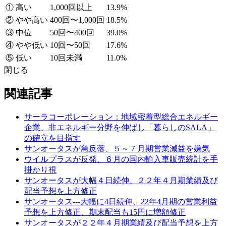
① 高い
1,000回以上
13.9%
② やや高い
400回〜1,000回
18.5%
③ 中位
50回〜400回
39.0%
④ やや低い
10回〜50回
17.6%
⑤ 低い
10回未満
11.0%
閉じる
関連記事
サーラコーポレーション：地域密着型総合エネルギー
企業、非エネルギー分野を伸ばし「暮らしのSALA」
の確立を目指す
サンオータスが急反落、５～７月期営業減益を嫌気
ウイルプラスが反発、６月の国内輸入車販売統計を手
掛かり視
サンオータスが大幅４日続伸、２２年４月期業績及び
配当予想を上方修正
サンオータス---大幅に4日続伸、22年4月期の営業利益
予想を上方修正、期末配当も15円に増額修正
サンオータスが２２年４月期業績及び配当予想を上方