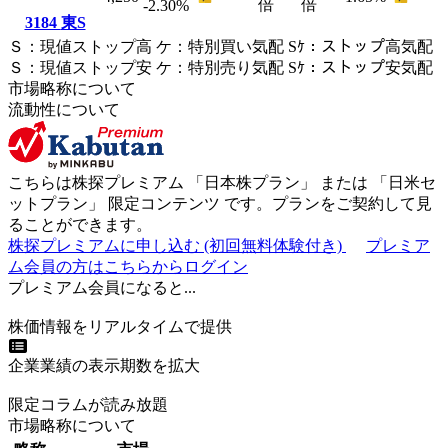
倍
倍
-2.30
%
3184
東S
Ｓ
：
現値ストップ高
ケ
：
特別買い気配
Sｹ
：
ストップ高気配
Ｓ
：
現値ストップ安
ケ
：
特別売
り
気配
Sｹ
：
ストップ安気配
市場略称について
流動性について
こちらは株探プレミアム 「
日本株プラン
」 または 「
日米セ
ットプラン
」
限定コンテンツ
です。プランをご契約して見
ることができます。
株探プレミアムに申し込む
(初回無料体験付き)
プレミア
ム会員の方はこちらからログイン
プレミアム会員になると...
株価情報をリアルタイムで提供
企業業績の表示期数を拡大
限定コラムが読み放題
市場略称について