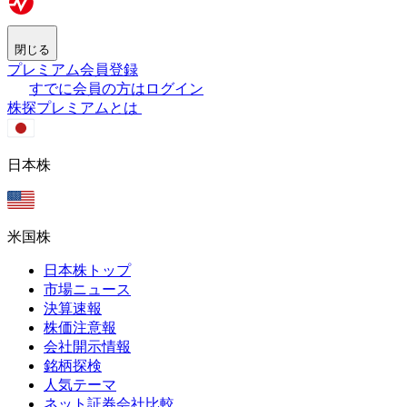
閉じる
プレミアム会員登録
すでに会員の方はログイン
株探プレミアムとは
日本株
米国株
日本株トップ
市場ニュース
決算速報
株価注意報
会社開示情報
銘柄探検
人気テーマ
ネット証券会社比較