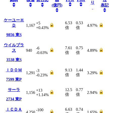
り
(億円)
表記
ケーユーＨ
6.53
0.53
+5
Ｄ
1,167
4.97
%
+0.43
%
倍
倍
9856
東S
ウイルプラ
7.61
0.75
-6
ス
940
4.89
%
-0.63
%
倍
倍
3538
東S
ＩＤＯＭ
9.13
1.44
-3
1,291
3.29
%
倍
倍
-0.23
%
7599
東P
サーラ
12.5
0.77
+13
1,156
2.94
%
倍
倍
+1.14
%
2734
東P
ＩＣＤＡ
6.63
0.74
-100
4,250
1.65
%