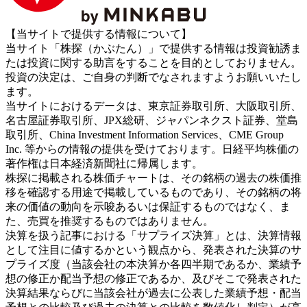
【当サイトで提供する情報について】
当サイト「株探（かぶたん）」で提供する情報は投資勧誘ま
たは投資に関する助言をすることを目的としておりません。
投資の決定は、ご自身の判断でなされますようお願いいたし
ます。
当サイトにおけるデータは、東京証券取引所、大阪取引所、
名古屋証券取引所、JPX総研、ジャパンネクスト証券、堂島
取引所、China Investment Information Services、CME Group
Inc. 等からの情報の提供を受けております。日経平均株価の
著作権は日本経済新聞社に帰属します。
株探に掲載される株価チャートは、その銘柄の過去の株価推
移を確認する用途で掲載しているものであり、その銘柄の将
来の価値の動向を示唆あるいは保証するものではなく、ま
た、売買を推奨するものではありません。
決算を扱う記事における「サプライズ決算」とは、決算情報
として注目に値するかという観点から、発表された決算のサ
プライズ度（当該会社の本決算か各四半期であるか、業績予
想の修正か配当予想の修正であるか、及びそこで発表された
決算結果ならびに当該会社が過去に公表した業績予想・配当