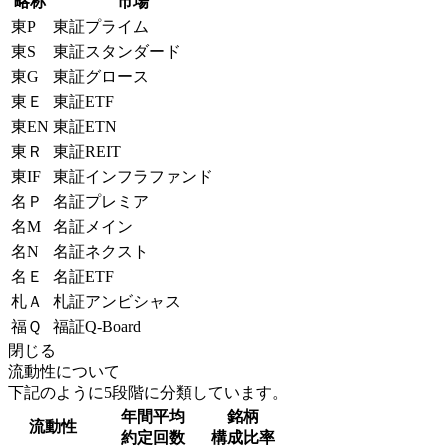
略称
市場
東P
東証プライム
東S
東証スタンダード
東G
東証グロース
東Ｅ
東証ETF
東EN
東証ETN
東Ｒ
東証REIT
東IF
東証インフラファンド
名Ｐ
名証プレミア
名M
名証メイン
名N
名証ネクスト
名Ｅ
名証ETF
札Ａ
札証アンビシャス
福Ｑ
福証Q-Board
閉じる
流動性について
下記のように5段階に分類しています。
年間平均
銘柄
流動性
約定回数
構成比率