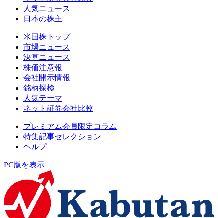
人気ニュース
日本の株主
米国株トップ
市場ニュース
決算ニュース
株価注意報
会社開示情報
銘柄探検
人気テーマ
ネット証券会社比較
プレミアム会員限定コラム
特集記事セレクション
ヘルプ
PC版を表示