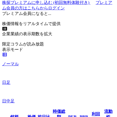
株探プレミアムに申し込む
(初回無料体験付き)
プレミア
ム会員の方はこちらからログイン
プレミアム会員になると...
株価情報をリアルタイムで提供
企業業績の表示期数を拡大
限定コラムが読み放題
表示モード
ノーマル
日足
日中足
時価総
流動
利回
銘柄
株価
前日比
額
PER
PBR
性