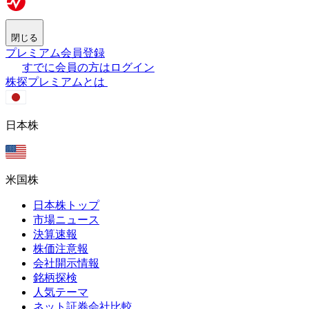
閉じる
プレミアム会員登録
すでに会員の方はログイン
株探プレミアムとは
日本株
米国株
日本株トップ
市場ニュース
決算速報
株価注意報
会社開示情報
銘柄探検
人気テーマ
ネット証券会社比較