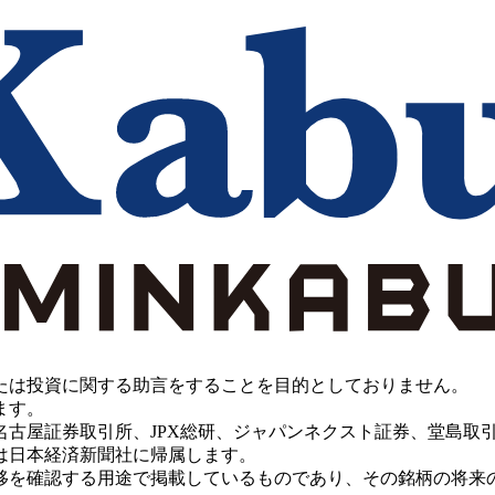
たは投資に関する助言をすることを目的としておりません。
ます。
PX総研、ジャパンネクスト証券、堂島取引所、China Investment 
は日本経済新聞社に帰属します。
移を確認する用途で掲載しているものであり、その銘柄の将来