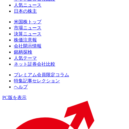
人気ニュース
日本の株主
米国株トップ
市場ニュース
決算ニュース
株価注意報
会社開示情報
銘柄探検
人気テーマ
ネット証券会社比較
プレミアム会員限定コラム
特集記事セレクション
ヘルプ
PC版を表示