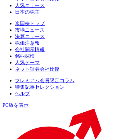
人気ニュース
日本の株主
米国株トップ
市場ニュース
決算ニュース
株価注意報
会社開示情報
銘柄探検
人気テーマ
ネット証券会社比較
プレミアム会員限定コラム
特集記事セレクション
ヘルプ
PC版を表示