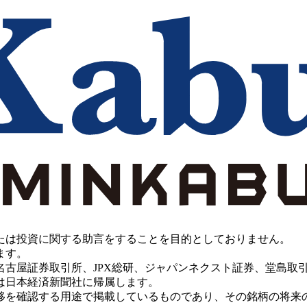
たは投資に関する助言をすることを目的としておりません。
ます。
PX総研、ジャパンネクスト証券、堂島取引所、China Investment 
は日本経済新聞社に帰属します。
移を確認する用途で掲載しているものであり、その銘柄の将来