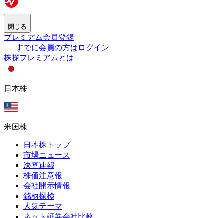
閉じる
プレミアム会員登録
すでに会員の方はログイン
株探プレミアムとは
日本株
米国株
日本株トップ
市場ニュース
決算速報
株価注意報
会社開示情報
銘柄探検
人気テーマ
ネット証券会社比較