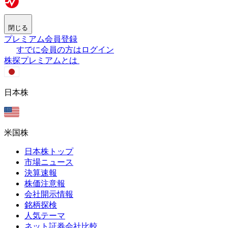
閉じる
プレミアム会員登録
すでに会員の方はログイン
株探プレミアムとは
日本株
米国株
日本株トップ
市場ニュース
決算速報
株価注意報
会社開示情報
銘柄探検
人気テーマ
ネット証券会社比較