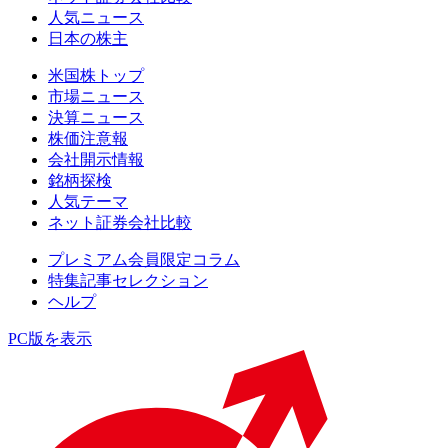
人気ニュース
日本の株主
米国株トップ
市場ニュース
決算ニュース
株価注意報
会社開示情報
銘柄探検
人気テーマ
ネット証券会社比較
プレミアム会員限定コラム
特集記事セレクション
ヘルプ
PC版を表示