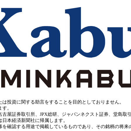
たは投資に関する助言をすることを目的としておりません。
ます。
PX総研、ジャパンネクスト証券、堂島取引所、China Investment 
は日本経済新聞社に帰属します。
移を確認する用途で掲載しているものであり、その銘柄の将来