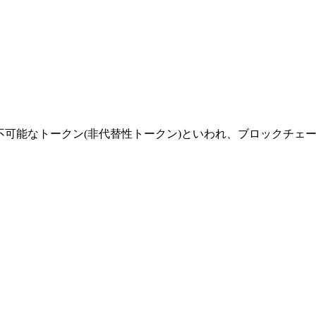
略。代替不可能なトークン(非代替性トークン)といわれ、ブロックチェーン