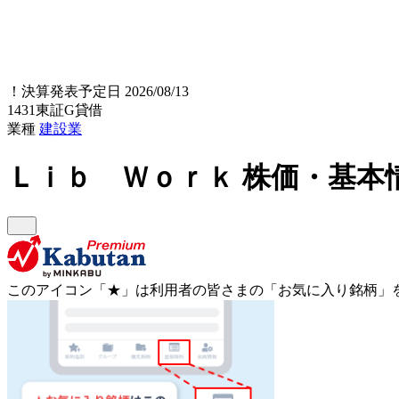
！
決算発表予定日 2026/08/13
1431
東証G
貸借
業種
建設業
Ｌｉｂ Ｗｏｒｋ
株価・基本
このアイコン
「★」
は利用者の皆さまの
「お気に入り銘柄」