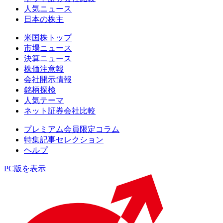
人気ニュース
日本の株主
米国株トップ
市場ニュース
決算ニュース
株価注意報
会社開示情報
銘柄探検
人気テーマ
ネット証券会社比較
プレミアム会員限定コラム
特集記事セレクション
ヘルプ
PC版を表示