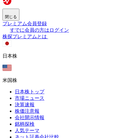
閉じる
プレミアム会員登録
すでに会員の方はログイン
株探プレミアムとは
日本株
米国株
日本株トップ
市場ニュース
決算速報
株価注意報
会社開示情報
銘柄探検
人気テーマ
ネット証券会社比較