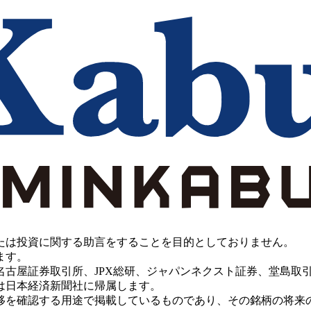
たは投資に関する助言をすることを目的としておりません。
ます。
PX総研、ジャパンネクスト証券、堂島取引所、China Investment 
は日本経済新聞社に帰属します。
移を確認する用途で掲載しているものであり、その銘柄の将来