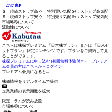
2737
東P
Ｓ
：
現値ストップ高
ケ
：
特別買い気配
Sｹ
：
ストップ高気配
Ｓ
：
現値ストップ安
ケ
：
特別売
り
気配
Sｹ
：
ストップ安気配
市場略称について
流動性について
こちらは株探プレミアム 「
日本株プラン
」 または 「
日米セ
ットプラン
」
限定コンテンツ
です。プランをご契約して見
ることができます。
株探プレミアムに申し込む
(初回無料体験付き)
プレミア
ム会員の方はこちらからログイン
プレミアム会員になると...
株価情報をリアルタイムで提供
企業業績の表示期数を拡大
限定コラムが読み放題
市場略称について