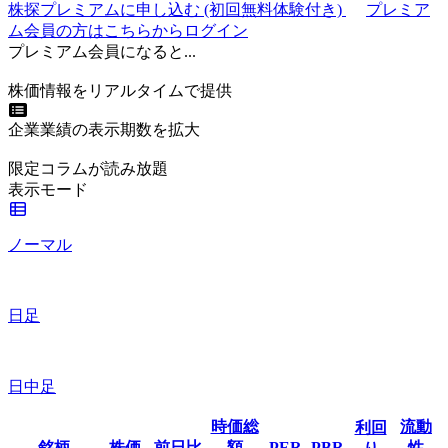
株探プレミアムに申し込む
(初回無料体験付き)
プレミア
ム会員の方はこちらからログイン
プレミアム会員になると...
株価情報をリアルタイムで提供
企業業績の表示期数を拡大
限定コラムが読み放題
表示モード
ノーマル
日足
日中足
時価総
流動
利回
銘柄
株価
前日比
額
PER
PBR
性