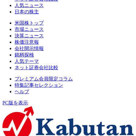
人気ニュース
日本の株主
米国株トップ
市場ニュース
決算ニュース
株価注意報
会社開示情報
銘柄探検
人気テーマ
ネット証券会社比較
プレミアム会員限定コラム
特集記事セレクション
ヘルプ
PC版を表示