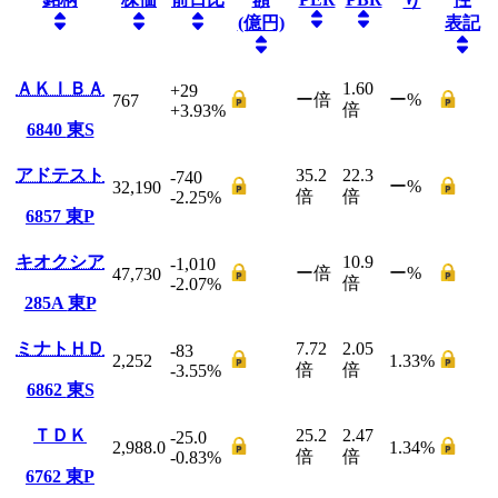
り
(億円)
表記
ＡＫＩＢＡ
1.60
+29
ー
倍
ー
%
767
倍
+3.93
%
6840
東S
アドテスト
35.2
22.3
-740
ー
%
32,190
倍
倍
-2.25
%
6857
東P
キオクシア
10.9
-1,010
ー
倍
ー
%
47,730
倍
-2.07
%
285A
東P
ミナトＨＤ
7.72
2.05
-83
2,252
1.33
%
倍
倍
-3.55
%
6862
東S
ＴＤＫ
25.2
2.47
-25.0
2,988.0
1.34
%
倍
倍
-0.83
%
6762
東P