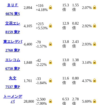
ＢＵＦ
15.3
1.55
+116
2,894
2.07
%
倍
倍
+4.18
%
6676
東S
立花エレ
12.9
0.82
+215
4,105
2.92
%
倍
倍
+5.53
%
8159
東P
東エレデバ
13.8
2.43
-70
4,400
2.93
%
倍
倍
-1.57
%
2760
東P
エレコム
13.0
1.38
-42
1,848
3.14
%
倍
倍
-2.22
%
6750
東P
丸文
11.6
0.80
-33
1,761
4.37
%
倍
倍
-1.84
%
7537
東P
トーメンデ
6.53
2.78
-2,500
バ
28,800
5.69
%
-7.99
%
倍
倍