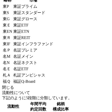
略称
市場
東P
東証プライム
東S
東証スタンダード
東G
東証グロース
東Ｅ
東証ETF
東EN
東証ETN
東Ｒ
東証REIT
東IF
東証インフラファンド
名Ｐ
名証プレミア
名M
名証メイン
名N
名証ネクスト
名Ｅ
名証ETF
札Ａ
札証アンビシャス
福Ｑ
福証Q-Board
閉じる
流動性について
下記のように5段階に分類しています。
年間平均
銘柄
流動性
約定回数
構成比率