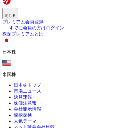
閉じる
プレミアム会員登録
すでに会員の方はログイン
株探プレミアムとは
日本株
米国株
日本株トップ
市場ニュース
決算速報
株価注意報
会社開示情報
銘柄探検
人気テーマ
ネット証券会社比較