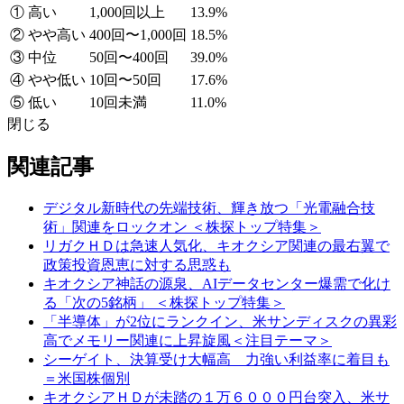
① 高い
1,000回以上
13.9%
② やや高い
400回〜1,000回
18.5%
③ 中位
50回〜400回
39.0%
④ やや低い
10回〜50回
17.6%
⑤ 低い
10回未満
11.0%
閉じる
関連記事
デジタル新時代の先端技術、輝き放つ「光電融合技
術」関連をロックオン ＜株探トップ特集＞
リガクＨＤは急速人気化、キオクシア関連の最右翼で
政策投資恩恵に対する思惑も
キオクシア神話の源泉、AIデータセンター爆需で化け
る「次の5銘柄」 ＜株探トップ特集＞
「半導体」が2位にランクイン、米サンディスクの異彩
高でメモリー関連に上昇旋風＜注目テーマ＞
シーゲイト、決算受け大幅高 力強い利益率に着目も
＝米国株個別
キオクシアＨＤが未踏の１万６０００円台突入、米サ