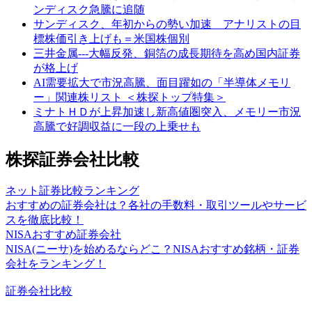
ンディスク急騰に追随
サンディスク、年初からの勢い加速 アナリストの目
標株価引き上げも＝米国株個別
三井金属---大幅反発、銅箔の成長期待を高め国内証券
が格上げ
AI需要拡大で市況高騰、面目躍如の「半導体メモリ
ー」関連株リスト ＜株探トップ特集＞
ミナトＨＤが上昇加速し新高値圏突入、メモリー市況
高騰で好調収益に一段の上乗せも
株探証券会社比較
ネット証券比較ランキング
おすすめの証券会社は？各社の手数料・取引ツールやサービ
スを徹底比較！
NISAおすすめ証券会社
NISA(ニーサ)を始めるならどこ？NISAおすすめ銘柄・証券
会社をランキング！
証券会社比較