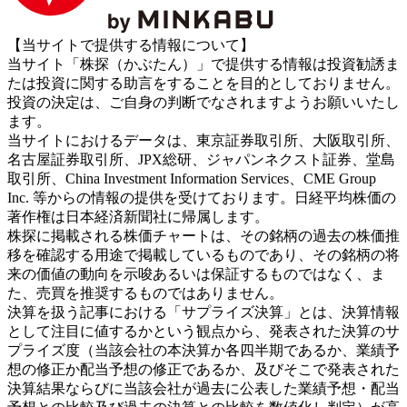
【当サイトで提供する情報について】
当サイト「株探（かぶたん）」で提供する情報は投資勧誘ま
たは投資に関する助言をすることを目的としておりません。
投資の決定は、ご自身の判断でなされますようお願いいたし
ます。
当サイトにおけるデータは、東京証券取引所、大阪取引所、
名古屋証券取引所、JPX総研、ジャパンネクスト証券、堂島
取引所、China Investment Information Services、CME Group
Inc. 等からの情報の提供を受けております。日経平均株価の
著作権は日本経済新聞社に帰属します。
株探に掲載される株価チャートは、その銘柄の過去の株価推
移を確認する用途で掲載しているものであり、その銘柄の将
来の価値の動向を示唆あるいは保証するものではなく、ま
た、売買を推奨するものではありません。
決算を扱う記事における「サプライズ決算」とは、決算情報
として注目に値するかという観点から、発表された決算のサ
プライズ度（当該会社の本決算か各四半期であるか、業績予
想の修正か配当予想の修正であるか、及びそこで発表された
決算結果ならびに当該会社が過去に公表した業績予想・配当