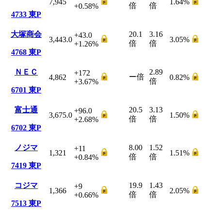
7,945
1.64
%
倍
倍
+0.58
%
4733
東P
大塚商会
20.1
3.16
+43.0
3,443.0
3.05
%
倍
倍
+1.26
%
4768
東P
ＮＥＣ
2.89
+172
ー
倍
4,862
0.82
%
倍
+3.67
%
6701
東P
富士通
20.5
3.13
+96.0
3,675.0
1.50
%
倍
倍
+2.68
%
6702
東P
ノジマ
8.00
1.52
+11
1,321
1.51
%
倍
倍
+0.84
%
7419
東P
コジマ
19.9
1.43
+9
1,366
2.05
%
倍
倍
+0.66
%
7513
東P