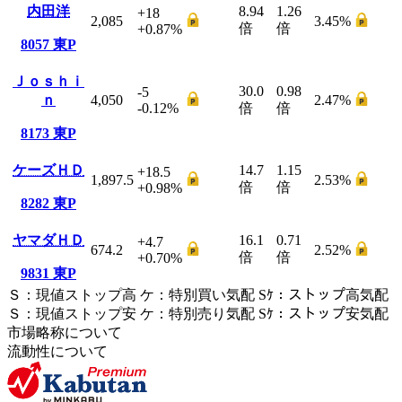
内田洋
8.94
1.26
+18
2,085
3.45
%
倍
倍
+0.87
%
8057
東P
Ｊｏｓｈｉ
30.0
0.98
-5
ｎ
4,050
2.47
%
-0.12
%
倍
倍
8173
東P
ケーズＨＤ
14.7
1.15
+18.5
1,897.5
2.53
%
倍
倍
+0.98
%
8282
東P
ヤマダＨＤ
16.1
0.71
+4.7
674.2
2.52
%
倍
倍
+0.70
%
9831
東P
Ｓ
：
現値ストップ高
ケ
：
特別買い気配
Sｹ
：
ストップ高気配
Ｓ
：
現値ストップ安
ケ
：
特別売
り
気配
Sｹ
：
ストップ安気配
市場略称について
流動性について