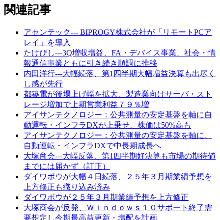
関連記事
アセンテック--- BIPROGY株式会社が「リモートPCア
レイ」を導入
たけびし---3Q増収増益、FA・デバイス事業、社会・情
報通信事業ともに引き続き順調に推移
内田洋行---大幅続落、第1四半期大幅増益決算も出尽く
し感が先行
都築電が後場上げ幅を拡大、製造業向けサーバ・スト
レージ増加で上期営業利益７９％増
アイサンテクノロジー：公共測量の安定基盤を軸に自
動運転・インフラDXが上乗せ、株価は50%高も
アイサンテクノロジー：公共測量の安定基盤を軸に、
自動運転・インフラDXで中長期成長へ
大塚商会---大幅反落、第1四半期好決算も市場の期待値
までには届かず（訂正）
ダイワボウが大幅４日続落、２５年３月期業績予想を
上方修正も織り込み済み
ダイワボウが２５年３月期業績予想を上方修正
大塚商会が反発、Ｗｉｎｄｏｗｓ１０サポート終了需
要想定し今期最高益更新・増配を計画