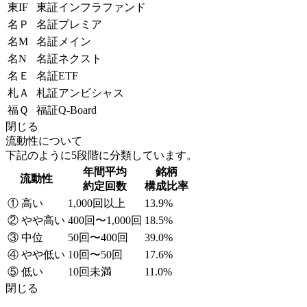
東IF
東証インフラファンド
名Ｐ
名証プレミア
名M
名証メイン
名N
名証ネクスト
名Ｅ
名証ETF
札Ａ
札証アンビシャス
福Ｑ
福証Q-Board
閉じる
流動性について
下記のように5段階に分類しています。
年間平均
銘柄
流動性
約定回数
構成比率
① 高い
1,000回以上
13.9%
② やや高い
400回〜1,000回
18.5%
③ 中位
50回〜400回
39.0%
④ やや低い
10回〜50回
17.6%
⑤ 低い
10回未満
11.0%
閉じる