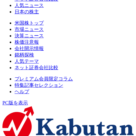
人気ニュース
日本の株主
米国株トップ
市場ニュース
決算ニュース
株価注意報
会社開示情報
銘柄探検
人気テーマ
ネット証券会社比較
プレミアム会員限定コラム
特集記事セレクション
ヘルプ
PC版を表示