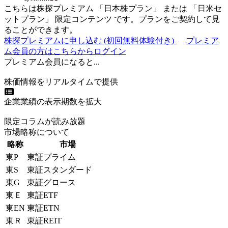
こちらは株探プレミアム 「
日本株プラン
」 または 「
日米セ
ットプラン
」
限定コンテンツ
です。プランをご契約して見
ることができます。
株探プレミアムに申し込む
(初回無料体験付き)
プレミア
ム会員の方はこちらからログイン
プレミアム会員になると...
株価情報をリアルタイムで提供
企業業績の表示期数を拡大
限定コラムが読み放題
市場略称について
略称
市場
東P
東証プライム
東S
東証スタンダード
東G
東証グロース
東Ｅ
東証ETF
東EN
東証ETN
東Ｒ
東証REIT