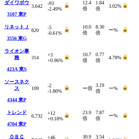
ダイワボウ
12.4
1.84
-93
3,642
3.02
%
倍
倍
-2.49
%
3107
東P
リネットＪ
10.0
8.30
-5
ー
%
820
倍
倍
-0.61
%
3556
東G
ライオン事
10.7
0.77
+3
務
314
4.78
%
+0.96
%
倍
倍
423A
東S
ソースネク
3.19
-2
ス
109
ー
倍
ー
%
-1.80
%
倍
4344
東P
トレンド
23.9
7.87
+12
ー
%
6,732
倍
倍
+0.18
%
4704
東P
ＯＢＣ
30.9
3.54
+46