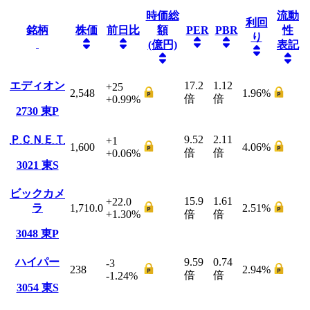
時価総
流動
利回
銘柄
株価
前日比
額
PER
PBR
性
り
(億円)
表記
エディオン
17.2
1.12
+25
2,548
1.96
%
倍
倍
+0.99
%
2730
東P
ＰＣＮＥＴ
9.52
2.11
+1
1,600
4.06
%
倍
倍
+0.06
%
3021
東S
ビックカメ
15.9
1.61
+22.0
ラ
1,710.0
2.51
%
+1.30
%
倍
倍
3048
東P
ハイパー
9.59
0.74
-3
238
2.94
%
倍
倍
-1.24
%
3054
東S