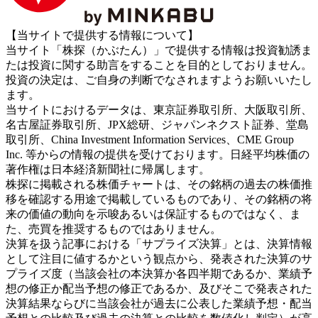
【当サイトで提供する情報について】
当サイト「株探（かぶたん）」で提供する情報は投資勧誘ま
たは投資に関する助言をすることを目的としておりません。
投資の決定は、ご自身の判断でなされますようお願いいたし
ます。
当サイトにおけるデータは、東京証券取引所、大阪取引所、
名古屋証券取引所、JPX総研、ジャパンネクスト証券、堂島
取引所、China Investment Information Services、CME Group
Inc. 等からの情報の提供を受けております。日経平均株価の
著作権は日本経済新聞社に帰属します。
株探に掲載される株価チャートは、その銘柄の過去の株価推
移を確認する用途で掲載しているものであり、その銘柄の将
来の価値の動向を示唆あるいは保証するものではなく、ま
た、売買を推奨するものではありません。
決算を扱う記事における「サプライズ決算」とは、決算情報
として注目に値するかという観点から、発表された決算のサ
プライズ度（当該会社の本決算か各四半期であるか、業績予
想の修正か配当予想の修正であるか、及びそこで発表された
決算結果ならびに当該会社が過去に公表した業績予想・配当