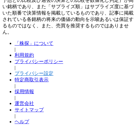
予想との比較及び過去の決算との比較を数値化し判定）が高
い銘柄であり、また「サプライズ順」はサプライズ度に基づ
いた順番で決算情報を掲載しているものであり、記事に掲載
されている各銘柄の将来の価値の動向を示唆あるいは保証す
るものではなく、また、売買を推奨するものではありませ
ん。
「株探」について
|
利用規約
プライバシーポリシー
|
プライバシー設定
特定商取引表示
|
採用情報
|
運営会社
サイトマップ
|
ヘルプ