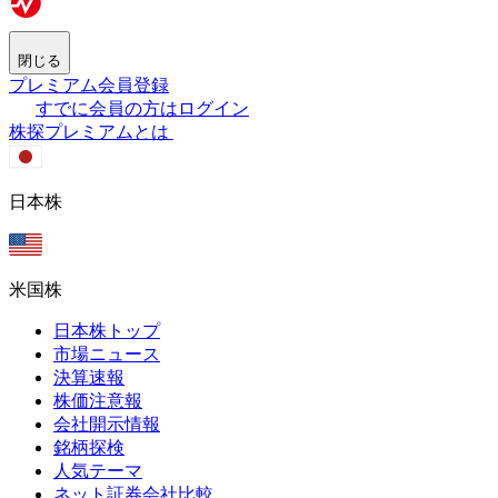
閉じる
プレミアム会員登録
すでに会員の方はログイン
株探プレミアムとは
日本株
米国株
日本株トップ
市場ニュース
決算速報
株価注意報
会社開示情報
銘柄探検
人気テーマ
ネット証券会社比較