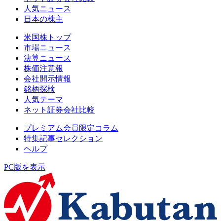
人気ニュース
日本の株主
米国株トップ
市場ニュース
決算ニュース
株価注意報
会社開示情報
銘柄探検
人気テーマ
ネット証券会社比較
プレミアム会員限定コラム
特集記事セレクション
ヘルプ
PC版を表示