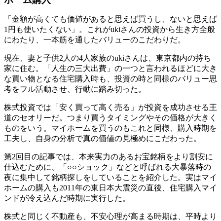
「金額が高くても価値があると思えば買うし、ないと思えば
1円も使いたくない」。これがukiさんの投資から生き方全般
にわたり、一本筋を通したバリューのこだわりだ。
現在、妻と子供2人の4人家族のukiさんは、東京都内の持ち
家に住む。「人生の三大出費」の一つと言われるほどに大き
な買い物となる住宅購入時も、投資の時と同様のバリュー思
考をフル活動させ、行動に踏み切った。
株式投資では「安く買って高く売る」が投資を成功させる王
道のセオリーだ。つまり買うタイミングやその価格が大きく
ものをいう。マイホームを買うのもこれと同様、購入時期を
工夫し、自身の分析で真の価値の見極めにこだわった。
第2回目の記事では、本来実力のあるお宝銘柄をより割安に
仕込むために、「○○ショック」などと呼ばれる大暴落時の
夜に集中して銘柄探しをしていることを紹介した。実はマイ
ホームの購入も2011年の東日本大震災の直後、住宅購入マイ
ンドが冷え込んだ時期に実行した。
株式と同じく不動産も、不安心理が高まる時期は、平時より