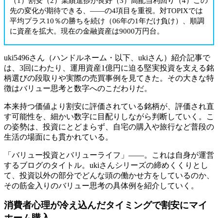
（1）割安（2）業績進捗が良好（3）高配当利回り（4）この
先の変化が期待できる、――の4項目を重視。対TOPIXでは
平均プラス10％の勝ちを続け（06年の1年だけ負け）、順調
に資産を拡大。現在の金融資産は9000万円台。
uki5496さん（ハンドルネーム・以下、ukiさん）紹介記事で
は、3回にわたり、運用資産1億円に迫る堅実投資を支える銘
柄選びの段取りや実際の売買事例を見てきた。その大きな特
徴はバリュー思考と数字へのこだわりだ。
本来持つ価値より割安に評価されている銘柄が、評価され直
す可能性を、細かい数字に目配りしながら判断していく。こ
の姿勢は、投資にとどまらず、自宅の購入や旅行など普段の
生活の場面にも貫かれている。
「バリュー投資とバリューライフ」――。これは自身が運営
するブログのタイトル。ukiさんシリーズの締めくくりとし
て、投資以外の部分でどんな頭の働かせ方をしているのか、
その筋金入りのバリュー思考の具体例を紹介していく。
消費者心理が冷え込んだタイミングで割安にマイ
ホーム購入