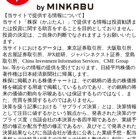
【当サイトで提供する情報について】
当サイト「株探（かぶたん）」で提供する情報は投資勧誘ま
たは投資に関する助言をすることを目的としておりません。
投資の決定は、ご自身の判断でなされますようお願いいたし
ます。
当サイトにおけるデータは、東京証券取引所、大阪取引所、
名古屋証券取引所、JPX総研、ジャパンネクスト証券、堂島
取引所、China Investment Information Services、CME Group
Inc. 等からの情報の提供を受けております。日経平均株価の
著作権は日本経済新聞社に帰属します。
株探に掲載される株価チャートは、その銘柄の過去の株価推
移を確認する用途で掲載しているものであり、その銘柄の将
来の価値の動向を示唆あるいは保証するものではなく、ま
た、売買を推奨するものではありません。
決算を扱う記事における「サプライズ決算」とは、決算情報
として注目に値するかという観点から、発表された決算のサ
プライズ度（当該会社の本決算か各四半期であるか、業績予
想の修正か配当予想の修正であるか、及びそこで発表された
決算結果ならびに当該会社が過去に公表した業績予想・配当