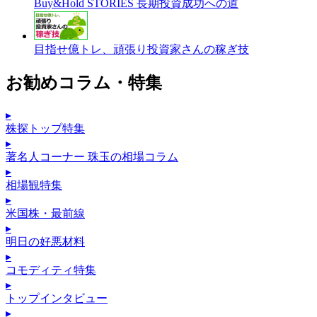
Buy&Hold STORIES 長期投資成功への道
目指せ億トレ、頑張り投資家さんの稼ぎ技
お勧めコラム・特集
▸
株探トップ特集
▸
著名人コーナー 珠玉の相場コラム
▸
相場観特集
▸
米国株・最前線
▸
明日の好悪材料
▸
コモディティ特集
▸
トップインタビュー
▸