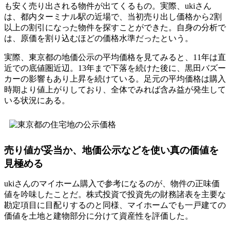
も安く売り出される物件が出てくるもの。実際、ukiさん
は、都内ターミナル駅の近場で、当初売り出し価格から2割
以上の割引になった物件を探すことができた。自身の分析で
は、原価を割り込むほどの価格水準だったという。
実際、東京都の地価公示の平均価格を見てみると、11年は直
近での底値圏近辺。13年まで下落を続けた後に、黒田バズー
カーの影響もあり上昇を続けている。足元の平均価格は購入
時期より値上がりしており、全体でみれば含み益が発生して
いる状況にある。
売り値が妥当か、地価公示などを使い真の価値を
見極める
ukiさんのマイホーム購入で参考になるのが、物件の正味価
値を吟味したことだ。株式投資で投資先の財務諸表を主要な
勘定項目に目配りするのと同様、マイホームでも一戸建ての
価値を土地と建物部分に分けて資産性を評価した。