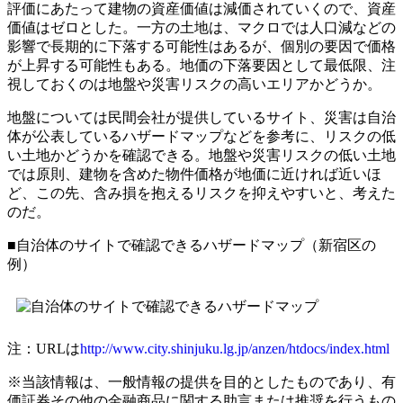
評価にあたって建物の資産価値は減価されていくので、資産
価値はゼロとした。一方の土地は、マクロでは人口減などの
影響で長期的に下落する可能性はあるが、個別の要因で価格
が上昇する可能性もある。地価の下落要因として最低限、注
視しておくのは地盤や災害リスクの高いエリアかどうか。
地盤については民間会社が提供しているサイト、災害は自治
体が公表しているハザードマップなどを参考に、リスクの低
い土地かどうかを確認できる。地盤や災害リスクの低い土地
では原則、建物を含めた物件価格が地価に近ければ近いほ
ど、この先、含み損を抱えるリスクを抑えやすいと、考えた
のだ。
■自治体のサイトで確認できるハザードマップ（新宿区の
例）
注：URLは
http://www.city.shinjuku.lg.jp/anzen/htdocs/index.html
※当該情報は、一般情報の提供を目的としたものであり、有
価証券その他の金融商品に関する助言または推奨を行うもの