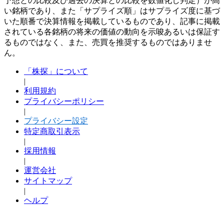
予想との比較及び過去の決算との比較を数値化し判定）が高
い銘柄であり、また「サプライズ順」はサプライズ度に基づ
いた順番で決算情報を掲載しているものであり、記事に掲載
されている各銘柄の将来の価値の動向を示唆あるいは保証す
るものではなく、また、売買を推奨するものではありませ
ん。
「株探」について
|
利用規約
プライバシーポリシー
|
プライバシー設定
特定商取引表示
|
採用情報
|
運営会社
サイトマップ
|
ヘルプ