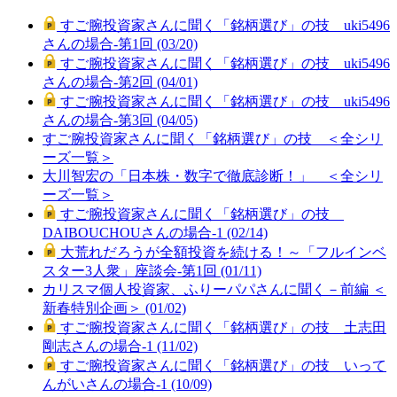
すご腕投資家さんに聞く「銘柄選び」の技 uki5496
さんの場合-第1回 (03/20)
すご腕投資家さんに聞く「銘柄選び」の技 uki5496
さんの場合-第2回 (04/01)
すご腕投資家さんに聞く「銘柄選び」の技 uki5496
さんの場合-第3回 (04/05)
すご腕投資家さんに聞く「銘柄選び」の技 ＜全シリ
ーズ一覧＞
大川智宏の「日本株・数字で徹底診断！」 ＜全シリ
ーズ一覧＞
すご腕投資家さんに聞く「銘柄選び」の技
DAIBOUCHOUさんの場合-1 (02/14)
大荒れだろうが全額投資を続ける！～「フルインベ
スター3人衆」座談会-第1回 (01/11)
カリスマ個人投資家、ふりーパパさんに聞く－前編 ＜
新春特別企画＞ (01/02)
すご腕投資家さんに聞く「銘柄選び」の技 土志田
剛志さんの場合-1 (11/02)
すご腕投資家さんに聞く「銘柄選び」の技 いって
んがいさんの場合-1 (10/09)