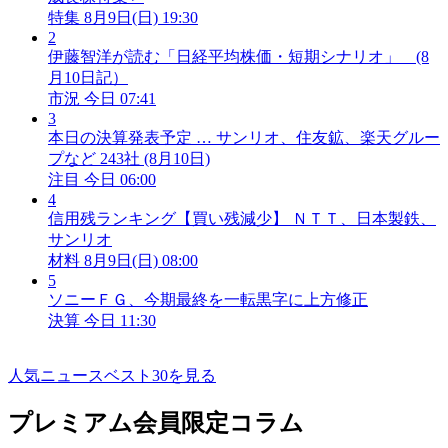
特集
8月9日(日) 19:30
2
伊藤智洋が読む「日経平均株価・短期シナリオ」 (8
月10日記）
市況
今日 07:41
3
本日の決算発表予定 … サンリオ、住友鉱、楽天グルー
プなど 243社 (8月10日)
注目
今日 06:00
4
信用残ランキング【買い残減少】 ＮＴＴ、日本製鉄、
サンリオ
材料
8月9日(日) 08:00
5
ソニーＦＧ、今期最終を一転黒字に上方修正
決算
今日 11:30
人気ニュースベスト30を見る
プレミアム会員限定コラム