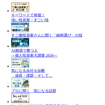
キーワードで発掘！
強い投資家・すごい技
すご腕投資家さんに聞く「銘柄選び」の技
AI相場で勝つ人
～個人投資家大調査-2026～
気になる会社を診断
成長・課題・そして…
プロに聞く 気になる話題