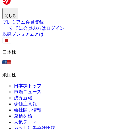
閉じる
プレミアム会員登録
すでに会員の方はログイン
株探プレミアムとは
日本株
米国株
日本株トップ
市場ニュース
決算速報
株価注意報
会社開示情報
銘柄探検
人気テーマ
ネット証券会社比較