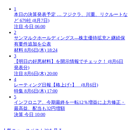
1
本日の決算発表予定 … フジクラ、川重、リクルートな
ど 679社 (8月7日)
注目
今日 06:00
2
サンマルクホールディングス---株主優待拡充と継続保
有要件追加を公表
材料
8月6日(木) 18:24
3
【明日の好悪材料】を開示情報でチェック！ (8月6日
発表分)
注目
8月6日(木) 20:00
4
レーティング日報【格上げ↑】 (8月6日)
特集
8月6日(木) 17:00
5
インフロニア、今期最終を一転12％増益に上方修正・
最高益、配当も32円増額
決算
今日 10:00