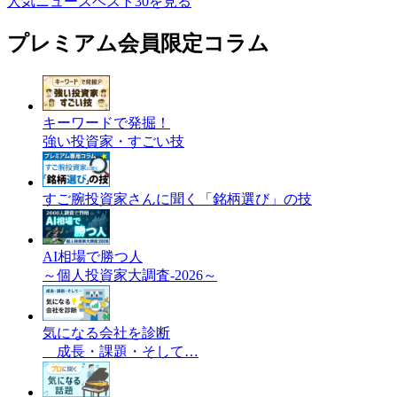
人気ニュースベスト30を見る
プレミアム会員限定コラム
キーワードで発掘！
強い投資家・すごい技
すご腕投資家さんに聞く「銘柄選び」の技
AI相場で勝つ人
～個人投資家大調査-2026～
気になる会社を診断
成長・課題・そして…