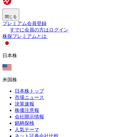
閉じる
プレミアム会員登録
すでに会員の方はログイン
株探プレミアムとは
日本株
米国株
日本株トップ
市場ニュース
決算速報
株価注意報
会社開示情報
銘柄探検
人気テーマ
ネット証券会社比較