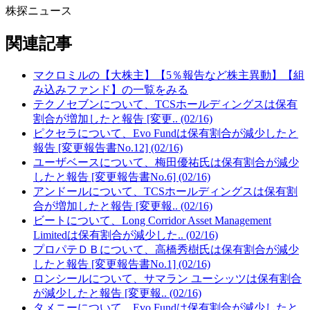
株探ニュース
関連記事
マクロミルの【大株主】【5％報告など株主異動】【組
み込みファンド】の一覧をみる
テクノセブンについて、TCSホールディングスは保有
割合が増加したと報告 [変更.. (02/16)
ピクセラについて、Evo Fundは保有割合が減少したと
報告 [変更報告書No.12] (02/16)
ユーザベースについて、梅田優祐氏は保有割合が減少
したと報告 [変更報告書No.6] (02/16)
アンドールについて、TCSホールディングスは保有割
合が増加したと報告 [変更報.. (02/16)
ビートについて、Long Corridor Asset Management
Limitedは保有割合が減少した.. (02/16)
プロパテＤＢについて、高橋秀樹氏は保有割合が減少
したと報告 [変更報告書No.1] (02/16)
ロンシールについて、サマラン ユーシッツは保有割合
が減少したと報告 [変更報.. (02/16)
タメニーについて、Evo Fundは保有割合が減少したと