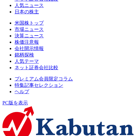
人気ニュース
日本の株主
米国株トップ
市場ニュース
決算ニュース
株価注意報
会社開示情報
銘柄探検
人気テーマ
ネット証券会社比較
プレミアム会員限定コラム
特集記事セレクション
ヘルプ
PC版を表示