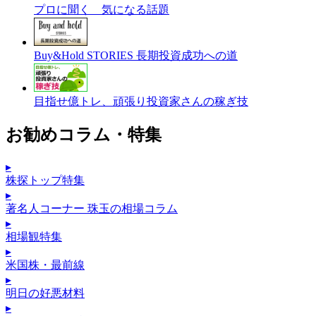
プロに聞く 気になる話題
Buy&Hold STORIES 長期投資成功への道
目指せ億トレ、頑張り投資家さんの稼ぎ技
お勧めコラム・特集
▸
株探トップ特集
▸
著名人コーナー 珠玉の相場コラム
▸
相場観特集
▸
米国株・最前線
▸
明日の好悪材料
▸