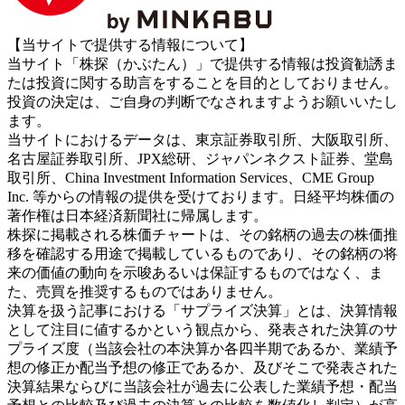
【当サイトで提供する情報について】
当サイト「株探（かぶたん）」で提供する情報は投資勧誘ま
たは投資に関する助言をすることを目的としておりません。
投資の決定は、ご自身の判断でなされますようお願いいたし
ます。
当サイトにおけるデータは、東京証券取引所、大阪取引所、
名古屋証券取引所、JPX総研、ジャパンネクスト証券、堂島
取引所、China Investment Information Services、CME Group
Inc. 等からの情報の提供を受けております。日経平均株価の
著作権は日本経済新聞社に帰属します。
株探に掲載される株価チャートは、その銘柄の過去の株価推
移を確認する用途で掲載しているものであり、その銘柄の将
来の価値の動向を示唆あるいは保証するものではなく、ま
た、売買を推奨するものではありません。
決算を扱う記事における「サプライズ決算」とは、決算情報
として注目に値するかという観点から、発表された決算のサ
プライズ度（当該会社の本決算か各四半期であるか、業績予
想の修正か配当予想の修正であるか、及びそこで発表された
決算結果ならびに当該会社が過去に公表した業績予想・配当