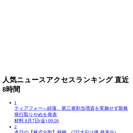
人気ニュースアクセスランキング
直近
8時間
1
ティアフォー---続落、第三者割当増資を実施せず新株
発行取りやめを発表
材料
8月7日(金) 09:26
2
本日の【株式分割】銘柄 (7日大引け後 発表分)