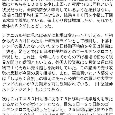
数はどちらも１０００を少し上回った程度でほぼ同数という
状況だった。全体指数が大幅高しているような感触はない。
後場は日経平均も若干伸び悩み、結局４００円を小幅に下回
る水準で着地している。値上がり数は増加したが、それでも
全体の５２％にとどまった。
テクニカル的に見れば確かに相場は変わったといえる。年初
から約３カ月にわたり上値抵抗ラインとして機能し、下落ト
レンドの番人となっていた２５日移動平均線を今回は綺麗に
上抜き、足もとでは５日移動平均線とのゴールデンクロスも
示現した。これは、今年に入ってからの下げ相場で初めて視
界が開けた瞬間ともいえる。外国人投資家は３月第２週に現
物で１兆円近い売り越しを記録していた。この怒涛の売り攻
勢の反動が今回の戻り相場だ。また、実需買いという部分で
は「しばらく音無しの構えにあった公的年金の買いや大学フ
ァンドの買いが３月期末を前に観測されている」（中堅証券
ストラテジスト）もようである。
次は２万７４８０円近辺にある７５日移動平均線越えを果た
せるかどうかがポイントとなる。目先５日・２５日線のゴー
ルデンクロスを示現したとはいえ、２５日線は急傾斜の下向
きトレンドであり、このゴールデンクロスはダマシとなる可