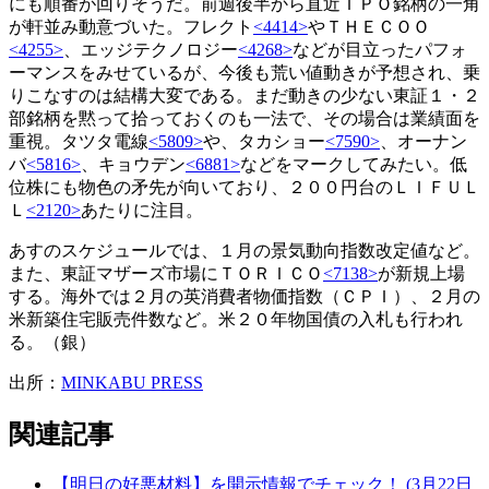
にも順番が回りそうだ。前週後半から直近ＩＰＯ銘柄の一角
が軒並み動意づいた。フレクト
<4414>
やＴＨＥＣＯＯ
<4255>
、エッジテクノロジー
<4268>
などが目立ったパフォ
ーマンスをみせているが、今後も荒い値動きが予想され、乗
りこなすのは結構大変である。まだ動きの少ない東証１・２
部銘柄を黙って拾っておくのも一法で、その場合は業績面を
重視。タツタ電線
<5809>
や、タカショー
<7590>
、オーナン
バ
<5816>
、キョウデン
<6881>
などをマークしてみたい。低
位株にも物色の矛先が向いており、２００円台のＬＩＦＵＬ
Ｌ
<2120>
あたりに注目。
あすのスケジュールでは、１月の景気動向指数改定値など。
また、東証マザーズ市場にＴＯＲＩＣＯ
<7138>
が新規上場
する。海外では２月の英消費者物価指数（ＣＰＩ）、２月の
米新築住宅販売件数など。米２０年物国債の入札も行われ
る。（銀）
出所：
MINKABU PRESS
関連記事
【明日の好悪材料】を開示情報でチェック！ (3月22日