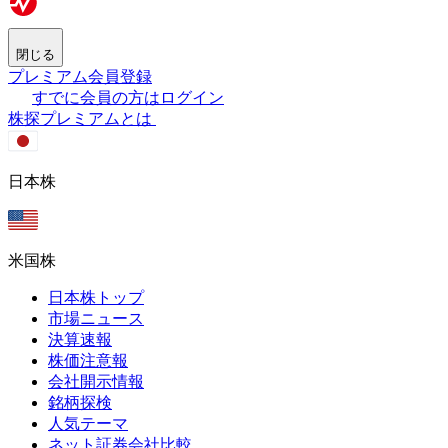
閉じる
プレミアム会員登録
すでに会員の方はログイン
株探プレミアムとは
日本株
米国株
日本株トップ
市場ニュース
決算速報
株価注意報
会社開示情報
銘柄探検
人気テーマ
ネット証券会社比較