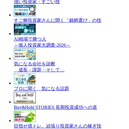
強い投資家・すごい技
すご腕投資家さんに聞く「銘柄選び」の技
AI相場で勝つ人
～個人投資家大調査-2026～
気になる会社を診断
成長・課題・そして…
プロに聞く 気になる話題
Buy&Hold STORIES 長期投資成功への道
目指せ億トレ、頑張り投資家さんの稼ぎ技