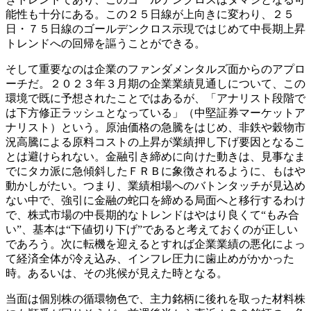
能性も十分にある。この２５日線が上向きに変わり、２５
日・７５日線のゴールデンクロス示現ではじめて中長期上昇
トレンドへの回帰を謳うことができる。
そして重要なのは企業のファンダメンタルズ面からのアプロ
ーチだ。２０２３年３月期の企業業績見通しについて、この
環境で既に予想されたことではあるが、「アナリスト段階で
は下方修正ラッシュとなっている」（中堅証券マーケットア
ナリスト）という。原油価格の急騰をはじめ、非鉄や穀物市
況高騰による原料コストの上昇が業績押し下げ要因となるこ
とは避けられない。金融引き締めに向けた動きは、見事なま
でにタカ派に急傾斜したＦＲＢに象徴されるように、もはや
動かしがたい。つまり、業績相場へのバトンタッチが見込め
ない中で、強引に金融の蛇口を締める局面へと移行するわけ
で、株式市場の中長期的なトレンドはやはり良くて“もみ合
い”、基本は“下値切り下げ”であると考えておくのが正しい
であろう。次に転機を迎えるとすれば企業業績の悪化によっ
て経済全体が冷え込み、インフレ圧力に歯止めがかかった
時。あるいは、その兆候が見えた時となる。
当面は個別株の循環物色で、主力銘柄に後れを取った材料株