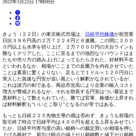
2022年3月22日 17時00分
きょう（２２日）の東京株式市場は、
日経平均株価
が前営業
日比３９６円高の２万７２２４円と６連騰。この間に２００
０円以上も水準を切り上げ、２万７０００円の大台ラインも
難なくクリアした。ここに至るまでの強烈なリバウンドはま
たもや売り方の踏み上げによってもたらされた。好材料不在
といわれるなか、相場がここまでの反騰力を内在させていた
ことは素直に驚くよりない。足もとで１ドル＝１２０円台に
突入した急速な円安が追い風という解釈がなされているが、
これは諸刃の剣である。商品市況高により企業の輸入コスト
増大が警戒されるなか、それを助長する円安はつい最近まで
悪材料として数えられていた。勝てば官軍、株価が上昇すれ
ば材料解釈も“いいとこ取り”となるのが常ではある。
もっとも日経２２５先物主導の感は否めず、きょうも前場の
取引終了時点で日経平均は４００円を超える上昇をみせてい
たが、日経平均寄与度の高い銘柄への裁定買いが相場を押し
上げる格好で、前引け時点の値上がり銘柄数と値下がり銘柄