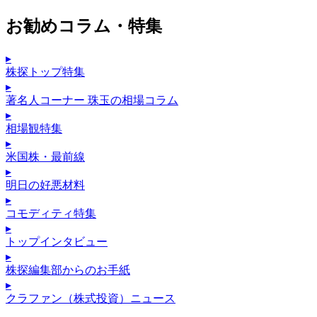
お勧めコラム・特集
▸
株探トップ特集
▸
著名人コーナー 珠玉の相場コラム
▸
相場観特集
▸
米国株・最前線
▸
明日の好悪材料
▸
コモディティ特集
▸
トップインタビュー
▸
株探編集部からのお手紙
▸
クラファン（株式投資）ニュース