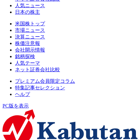
人気ニュース
日本の株主
米国株トップ
市場ニュース
決算ニュース
株価注意報
会社開示情報
銘柄探検
人気テーマ
ネット証券会社比較
プレミアム会員限定コラム
特集記事セレクション
ヘルプ
PC版を表示