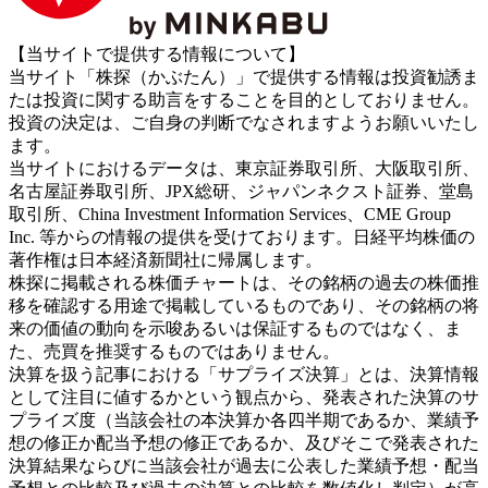
【当サイトで提供する情報について】
当サイト「株探（かぶたん）」で提供する情報は投資勧誘ま
たは投資に関する助言をすることを目的としておりません。
投資の決定は、ご自身の判断でなされますようお願いいたし
ます。
当サイトにおけるデータは、東京証券取引所、大阪取引所、
名古屋証券取引所、JPX総研、ジャパンネクスト証券、堂島
取引所、China Investment Information Services、CME Group
Inc. 等からの情報の提供を受けております。日経平均株価の
著作権は日本経済新聞社に帰属します。
株探に掲載される株価チャートは、その銘柄の過去の株価推
移を確認する用途で掲載しているものであり、その銘柄の将
来の価値の動向を示唆あるいは保証するものではなく、ま
た、売買を推奨するものではありません。
決算を扱う記事における「サプライズ決算」とは、決算情報
として注目に値するかという観点から、発表された決算のサ
プライズ度（当該会社の本決算か各四半期であるか、業績予
想の修正か配当予想の修正であるか、及びそこで発表された
決算結果ならびに当該会社が過去に公表した業績予想・配当