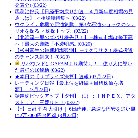
発表分) (03/22)
馬渕治好氏【日経平均戻り加速、４月新年度相場の見
通しは】 ＜相場観特集＞ (03/22)
ウクライナ危機で原油急騰、第3次石油ショックのシナ
リオを探る ＜株探トップ.. (03/22)
【北浜流一郎のズバリ株先見！】 ─株式市場は修正高
へ！最大の難敵「不透明感.. (03/20)
【杉村富生の短期相場観測】 ─サクラサク！株式投資
のチャンス到来！ (03/20)
リバウンドはGAFAMより期待も！ 億り人に導い
た最強の10銘柄 (03/22)
★本日の【サプライズ決算】速報 (03月22日)
レーティング日報【最上位を継続＋目標株価を増
額】 (3月22日)
話題株ピックアップ【夕刊】（1）：ＩＮＰＥＸ、アダ
ストリア、三菱ＵＦＪ (03/22)
【↑】日経平均 大引け｜ 6日続伸、急速な円安を追い風
に2万7000円台回復 (3月22日)