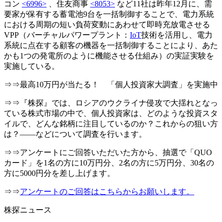
コン
<6996>
、住友商事
<8053>
など11社は昨年12月に、需
要家が保有する蓄電池9台を一括制御することで、電力系統
における周期の短い負荷変動にあわせて即時充放電させる
VPP（バーチャルパワープラント：
IoT
技術を活用し、電力
系統に点在する顧客の機器を一括制御することにより、あた
かも1つの発電所のように機能させる仕組み）の実証実験を
実施している。
⇒⇒最高10万円が当たる！ 「個人投資家大調査」を実施中
⇒⇒『株探』では、ロシアのウクライナ侵攻で大揺れとなっ
ている株式市場の中で、個人投資家は、どのような投資スタ
イルで、どんな銘柄に注目しているのか？これからの狙い方
は？――などについて調査を行います。
⇒⇒アンケートにご回答いただいた方から、抽選で「QUO
カード」を1名の方に10万円分、2名の方に5万円分、30名の
方に5000円分を差し上げます。
⇒⇒
アンケートのご回答はこちらからお願いします。
株探ニュース