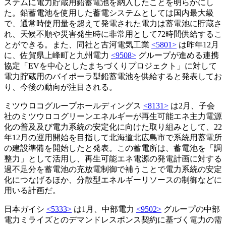
ステムに電力貯蔵用鉛蓄電池を納入したことを明らかにし
た。鉛蓄電池を使用した蓄電システムとしては国内最大級
で、通常時使用量を超えて発電された電力は蓄電池に貯蔵さ
れ、天候不順や災害発生時に非常用として72時間供給するこ
とができる。また、同社と古河電気工業
<5801>
は昨年12月
に、佐賀県上峰町と九州電力
<9508>
グループが進める連携
協定「EVを中心としたまちづくりプロジェクト」に対して
電力貯蔵用のバイポーラ型鉛蓄電池を供給すると発表してお
り、今後の動向が注目される。
ミツウロコグループホールディングス
<8131>
は2月、子会
社のミツウロコグリーンエネルギーが再生可能エネ主力電源
化の普及及び電力系統の安定化に向けた取り組みとして、22
年12月の運用開始を目指して北海道北広島市で系統用蓄電所
の建設準備を開始したと発表。この蓄電所は、蓄電池を「調
整力」として活用し、再生可能エネ電源の発電計画に対する
過不足分を蓄電池の充放電制御で補うことで電力系統の安定
化につなげるほか、分散型エネルギーリソースの制御などに
用いる計画だ。
日本ガイシ
<5333>
は1月、中部電力
<9502>
グループの中部
電力ミライズとのデマンドレスポンス契約に基づく電力の需