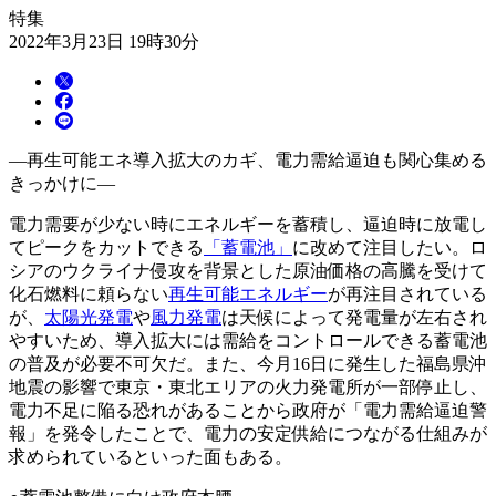
特集
2022年3月23日 19時30分
―再生可能エネ導入拡大のカギ、電力需給逼迫も関心集める
きっかけに―
電力需要が少ない時にエネルギーを蓄積し、逼迫時に放電し
てピークをカットできる
「蓄電池」
に改めて注目したい。ロ
シアのウクライナ侵攻を背景とした原油価格の高騰を受けて
化石燃料に頼らない
再生可能エネルギー
が再注目されている
が、
太陽光発電
や
風力発電
は天候によって発電量が左右され
やすいため、導入拡大には需給をコントロールできる蓄電池
の普及が必要不可欠だ。また、今月16日に発生した福島県沖
地震の影響で東京・東北エリアの火力発電所が一部停止し、
電力不足に陥る恐れがあることから政府が「電力需給逼迫警
報」を発令したことで、電力の安定供給につながる仕組みが
求められているといった面もある。