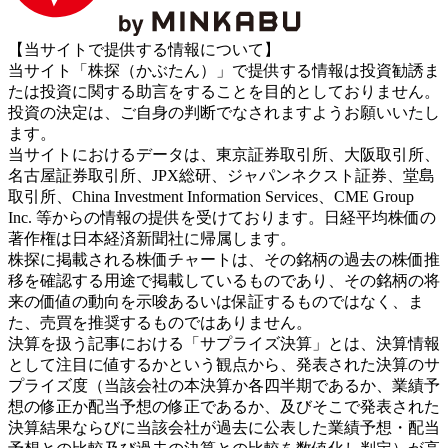
【当サイトで提供する情報について】
当サイト「株探（かぶたん）」で提供する情報は投資勧誘ま
たは投資に関する助言をすることを目的としておりません。
投資の決定は、ご自身の判断でなされますようお願いいたし
ます。
当サイトにおけるデータは、東京証券取引所、大阪取引所、
名古屋証券取引所、JPX総研、ジャパンネクスト証券、堂島
取引所、China Investment Information Services、CME Group
Inc. 等からの情報の提供を受けております。日経平均株価の
著作権は日本経済新聞社に帰属します。
株探に掲載される株価チャートは、その銘柄の過去の株価推
移を確認する用途で掲載しているものであり、その銘柄の将
来の価値の動向を示唆あるいは保証するものではなく、ま
た、売買を推奨するものではありません。
決算を扱う記事における「サプライズ決算」とは、決算情報
として注目に値するかという観点から、発表された決算のサ
プライズ度（当該会社の本決算か各四半期であるか、業績予
想の修正か配当予想の修正であるか、及びそこで発表された
決算結果ならびに当該会社が過去に公表した業績予想・配当