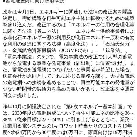
●蓄電池整備に向け政府本腰
政府は今月1日、エネルギーに関連した法律の改正案を閣議
決定し、需給構造を再生可能エネ主体に転換するための施策
を盛り込んだ。改正するのは「エネルギーの使用の合理化等
に関する法律（省エネ法）」、「エネルギー供給事業者によ
る非化石エネルギー源の利用及び化石エネルギー原料の有効
な利用の促進に関する法律（高度化法）」、「石油天然ガ
ス・金属鉱物資源機構法（JOGMEC法）」、「鉱業法」、
「電気事業法」の5つで、電気事業法の改正では大型の蓄電
池から放電する事業を発電事業（届出制）に位置づけた。ま
た、蓄電池を送電網につなげたいと事業者が希望した場合、
送電会社が原則としてこれに応じる義務を課す。大型蓄電池
の送電網への接続を進めることで、再生可能エネの発電量が
少ない時間帯の供給力を高める狙いがあり、改正案を今通常
国会に提出した。
昨年10月に閣議決定された「第6次エネルギー基本計画」で
は、2030年度の電源構成について再生可能エネの比率を36～
38％（従来目標は22～24％）に引き上げるとともに、業務・
産業用蓄電システムの1キロワット時当たりのコストを19年
度の約24万円から30年度には6万円に、家庭向けは19万円弱