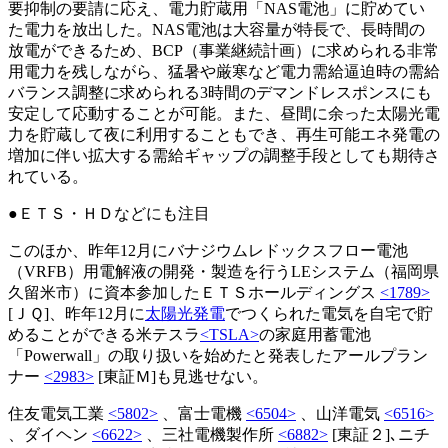
要抑制の要請に応え、電力貯蔵用「NAS電池」に貯めてい
た電力を放出した。NAS電池は大容量が特長で、長時間の
放電ができるため、BCP（事業継続計画）に求められる非常
用電力を残しながら、猛暑や厳寒など電力需給逼迫時の需給
バランス調整に求められる3時間のデマンドレスポンスにも
安定して応動することが可能。また、昼間に余った太陽光電
力を貯蔵して夜に利用することもでき、再生可能エネ発電の
増加に伴い拡大する需給ギャップの調整手段としても期待さ
れている。
●ＥＴＳ・ＨＤなどにも注目
このほか、昨年12月にバナジウムレドックスフロー電池
（VRFB）用電解液の開発・製造を行うLEシステム（福岡県
久留米市）に資本参加したＥＴＳホールディングス
<1789>
[ＪＱ]、昨年12月に
太陽光発電
でつくられた電気を自宅で貯
めることができる米テスラ
<TSLA>
の家庭用蓄電池
「Powerwall」の取り扱いを始めたと発表したアールプラン
ナー
<2983>
[東証Ｍ]も見逃せない。
住友電気工業
<5802>
、富士電機
<6504>
、山洋電気
<6516>
、ダイヘン
<6622>
、三社電機製作所
<6882>
[東証２]､ニチ