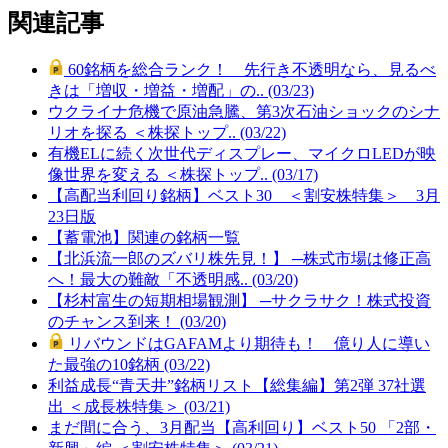
関連記事
60銘柄を総合ランク！ 先行き不透明なら、見るべ
きは「増収・増益・増配」の.. (03/23)
ウクライナ危機で原油急騰、第3次石油ショックのシナ
リオを探る ＜株探トップ.. (03/22)
有機ELに続く次世代ディスプレー、マイクロLEDが映
像世界を変える ＜株探トップ.. (03/17)
【高配当利回り銘柄】ベスト30 ＜割安株特集＞ 3月
23日版
【蓄電池】関連の銘柄一覧
【北浜流一郎のズバリ株先見！】 ─株式市場は修正高
へ！最大の難敵「不透明感.. (03/20)
【杉村富生の短期相場観測】 ─サクラサク！株式投資
のチャンス到来！ (03/20)
リバウンドはGAFAMより期待も！ 億り人に導い
た最強の10銘柄 (03/22)
利益成長“青天井”銘柄リスト【総集編】第2弾 37社選
出 ＜成長株特集＞ (03/21)
まだ間に合う、3月配当【高利回り】ベスト50 「2部・