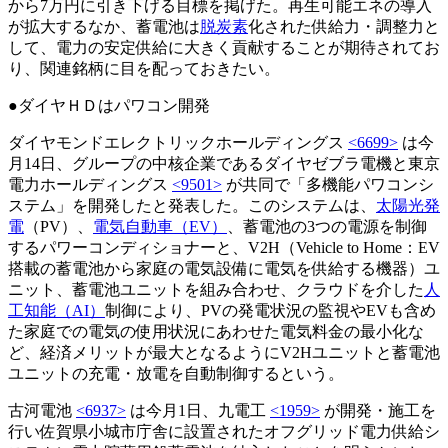
から7万円に引き下げる目標を掲げた。再生可能エネの導入
が拡大するなか、蓄電池は
脱炭素
化された供給力・調整力と
して、電力の安定供給に大きく貢献することが期待されてお
り、関連銘柄に目を配っておきたい。
●ダイヤＨＤはパワコン開発
ダイヤモンドエレクトリックホールディングス
<6699>
は今
月14日、グループの中核企業であるダイヤゼブラ電機と東京
電力ホールディングス
<9501>
が共同で「多機能パワコンシ
ステム」を開発したと発表した。このシステムは、
太陽光発
電
（PV）、
電気自動車（EV）
、蓄電池の3つの電源を制御
するパワーコンディショナーと、V2H（Vehicle to Home：EV
搭載の蓄電池から家庭の電気設備に電気を供給する機器）ユ
ニット、蓄電池ユニットを組み合わせ、クラウドを介した
人
工知能（AI）
制御により、PVの発電状況の監視やEVも含め
た家庭での電気の使用状況にあわせた電気料金の最小化な
ど、経済メリットが最大となるようにV2Hユニットと蓄電池
ユニットの充電・放電を自動制御するという。
古河電池
<6937>
は今月1日、九電工
<1959>
が開発・施工を
行い佐賀県小城市庁舎に設置されたオフグリッド電力供給シ