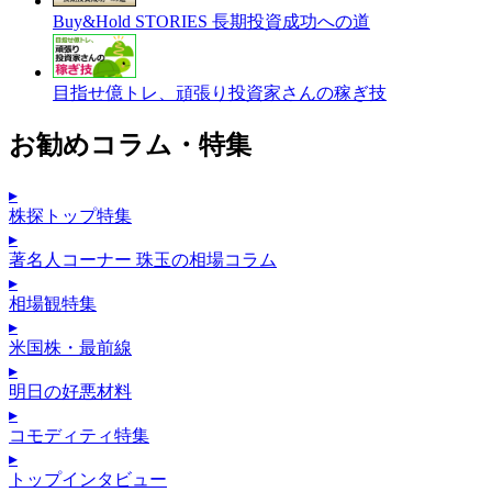
Buy&Hold STORIES 長期投資成功への道
目指せ億トレ、頑張り投資家さんの稼ぎ技
お勧めコラム・特集
▸
株探トップ特集
▸
著名人コーナー 珠玉の相場コラム
▸
相場観特集
▸
米国株・最前線
▸
明日の好悪材料
▸
コモディティ特集
▸
トップインタビュー