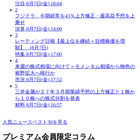
注目
8月7日(金) 18:04
2
フジクラ、今期経常を43％上方修正・最高益予想を上
乗せ
決算
8月7日(金) 14:00
3
レーティング日報【最上位を継続＋目標株価を増
額】 (8月7日)
特集
8月7日(金) 17:00
4
来週の株式相場に向けて＝モメンタム相場から物色の
裾野拡大へ移行か
市況
8月7日(金) 17:52
5
三井金属が２７年３月期業績予想の上方修正と１株か
ら１０株への株式分割を発表
材料
8月7日(金) 16:57
人気ニュースベスト30を見る
プレミアム会員限定コラム