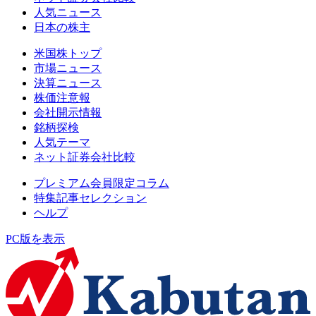
人気ニュース
日本の株主
米国株トップ
市場ニュース
決算ニュース
株価注意報
会社開示情報
銘柄探検
人気テーマ
ネット証券会社比較
プレミアム会員限定コラム
特集記事セレクション
ヘルプ
PC版を表示