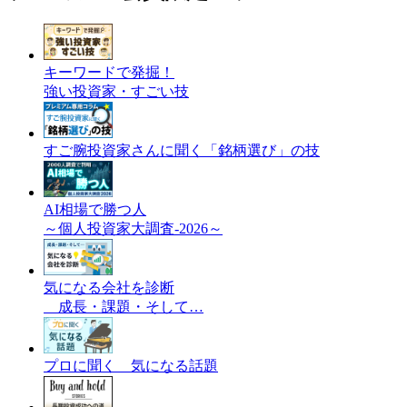
キーワードで発掘！
強い投資家・すごい技
すご腕投資家さんに聞く「銘柄選び」の技
AI相場で勝つ人
～個人投資家大調査-2026～
気になる会社を診断
成長・課題・そして…
プロに聞く 気になる話題