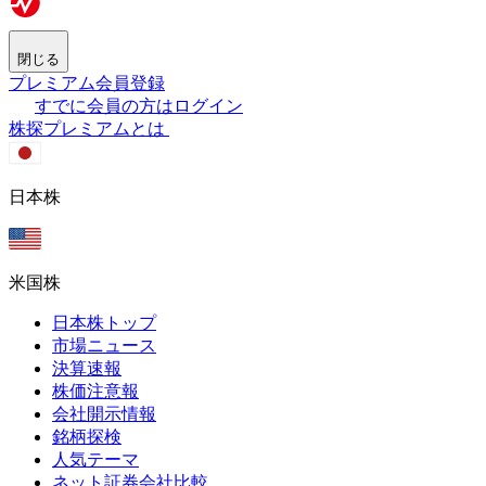
閉じる
プレミアム会員登録
すでに会員の方はログイン
株探プレミアムとは
日本株
米国株
日本株トップ
市場ニュース
決算速報
株価注意報
会社開示情報
銘柄探検
人気テーマ
ネット証券会社比較