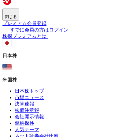
閉じる
プレミアム会員登録
すでに会員の方はログイン
株探プレミアムとは
日本株
米国株
日本株トップ
市場ニュース
決算速報
株価注意報
会社開示情報
銘柄探検
人気テーマ
ネット証券会社比較