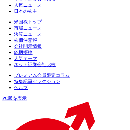
人気ニュース
日本の株主
米国株トップ
市場ニュース
決算ニュース
株価注意報
会社開示情報
銘柄探検
人気テーマ
ネット証券会社比較
プレミアム会員限定コラム
特集記事セレクション
ヘルプ
PC版を表示