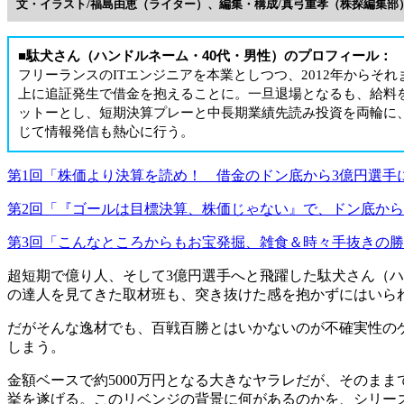
文・イラスト/福島由恵（ライター）、編集・構成/真弓重孝（株探編集部
■駄犬さん（ハンドルネーム・40代・男性）のプロフィール：
フリーランスのITエンジニアを本業としつつ、2012年からそ
上に追証発生で借金を抱えることに。一旦退場となるも、給料
ットーとし、短期決算プレーと中長期業績先読み投資を両輪に
じて情報発信も熱心に行う。
第1回「株価より決算を読め！ 借金のドン底から3億円選手に
第2回「『ゴールは目標決算、株価じゃない』で、ドン底から3
第3回「こんなところからもお宝発掘、雑食＆時々手抜きの
超短期で億り人、そして3億円選手へと飛躍した駄犬さん（
の達人を見てきた取材班も、突き抜けた感を抱かずにはいら
だがそんな逸材でも、百戦百勝とはいかないのが不確実性のゲ
しまう。
金額ベースで約5000万円となる大きなヤラレだが、そのまま
挙を遂げる。このリベンジの背景に何があるのかを、シリー