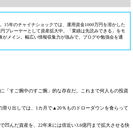
。15年のチャイナショックでは、運用資金1000万円を溶かした
億円プレーヤーとして資産拡大中。「業績は先読みできる」をモ
株がメイン。幅広い情報収集力が強みで、ブログや勉強会を通
さに「すご腕中のすご腕」的な存在だ。これまで何人もの投資
の滑り出しでは、1カ月で▲20％ものドローダウンを食らって
凹んだ資産を、22年末には倍近い3.6億円まで拡大させる快