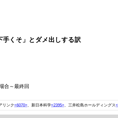
ー下手くそ」とダメ出しする訳
場合～最終回
アリンク
<6070>
、新日本科学
<2395>
、三井松島ホールディングス
<