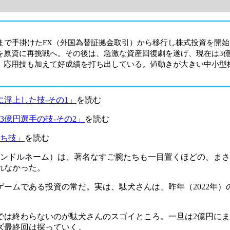
）
れまで手掛けたFX（外国為替証拠金取引）から移行し株式投資を開始
を原資に再挑戦へ。その後は、急激な資産回復劇を遂げ、現在は3
、応用技も加えて好成績を打ち出している。値動きが大きい中小型
浮上した技-その1」
を読む
億円選手の技-その2」
を読む
勝ち技」
を読む
ハンドルネーム）は、著名なすご腕たちも一目置くほどの、ま
れなかった。
ームである投資の常だ。実は、駄犬さんは、昨年（2022年）
では終わらないのが駄犬さんのスゴイところ。一旦は2億円にまで
ズ最終回は探っていく。