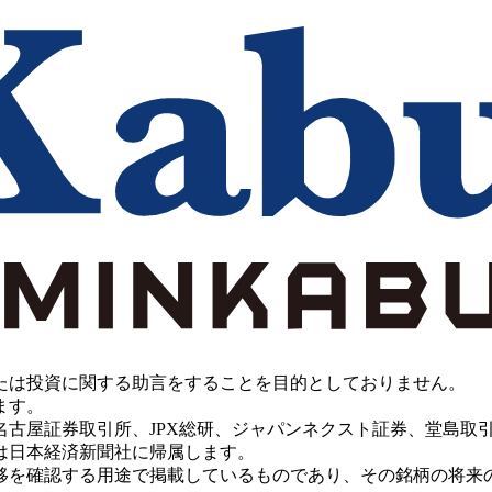
たは投資に関する助言をすることを目的としておりません。
ます。
PX総研、ジャパンネクスト証券、堂島取引所、China Investment 
は日本経済新聞社に帰属します。
移を確認する用途で掲載しているものであり、その銘柄の将来