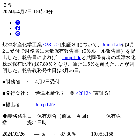
５％
2024年4月2日 16時20分
焼津水産化学工業
<2812>
[東証Ｓ]について、
Jump Life
は4月
2日受付で財務省に大量保有報告書（5％ルール報告書）を提
出した。報告書によれば、
Jump Life
と共同保有者の焼津水化
株式保有比率は87.80％となり、新たに5％を超えたことが判
明した。報告義務発生日は3月26日。
■財務省 ： 4月2日受付
■発行会社： 焼津水産化学工業
<2812>
[東証Ｓ]
■提出者 ：
Jump Life
◆義務発生日 保有割合（前回→今回） 保有株
数 提出日時
2024/03/26 ― ％ → 87.80％ 10,053,158