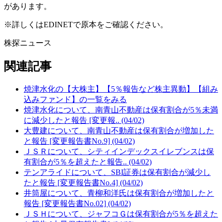
があります。
※詳しくはEDINETで原本をご確認ください。
株探ニュース
関連記事
焼津水化の【大株主】【5％報告など株主異動】【組み
込みファンド】の一覧をみる
焼津水化について、南青山不動産は保有割合が5％未満
に減少したと報告 [変更報.. (04/02)
大豊建について、南青山不動産は保有割合が増加した
と報告 [変更報告書No.9] (04/02)
ＪＳＲについて、シティインデックスイレブンスは保
有割合が5％を超えたと報告.. (04/02)
テンアライドについて、SBI証券は保有割合が減少し
たと報告 [変更報告書No.4] (04/02)
井筒屋について、青柳和洋氏は保有割合が増加したと
報告 [変更報告書No.02] (04/02)
ＪＳＨについて、ジャフコＧは保有割合が5％を超えた