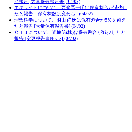
と報告 [大量保有報告書] (04/02)
エキサイトについて、西條晋一氏は保有割合が減少し
たと報告、保有株数は変わら.. (04/02)
理想科学について、羽山 尚氏は保有割合が5％を超え
たと報告 [大量保有報告書] (04/02)
ＣＩＪについて、光通信(株)は保有割合が減少したと
報告 [変更報告書No.13] (04/02)