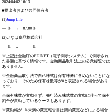
2024/04/02 16:13
■提出者および共同保有者
(1)
Jump Life
― ％ → 87.80％
(2)いなば食品株式会社
― ％ → ― ％
※上記は金融庁のEDINET（電子開示システム）で開示され
た書類に基づく情報です。金融商品取引法上の公衆縦覧では
ありません。
※金融商品取引法で自己株式は保有株券に含めないことにな
っており、そのため保有株数等が0と表記される場合があり
ます。
※保有株数が変動せず、発行済み株式数の変動に伴って保有
割合が変動しているケースもあります。
※変動幅が1％未満の変更報告書は契約変更などによる場合