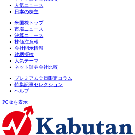
人気ニュース
日本の株主
米国株トップ
市場ニュース
決算ニュース
株価注意報
会社開示情報
銘柄探検
人気テーマ
ネット証券会社比較
プレミアム会員限定コラム
特集記事セレクション
ヘルプ
PC版を表示