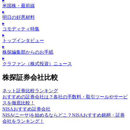
▸
米国株・最前線
▸
明日の好悪材料
▸
コモディティ特集
▸
トップインタビュー
▸
株探編集部からのお手紙
▸
クラファン（株式投資）ニュース
株探証券会社比較
ネット証券比較ランキング
おすすめの証券会社は？各社の手数料・取引ツールやサービ
スを徹底比較！
NISAおすすめ証券会社
NISA(ニーサ)を始めるならどこ？NISAおすすめ銘柄・証券
会社をランキング！