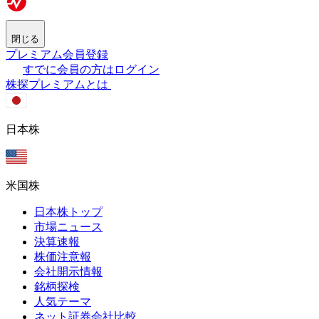
閉じる
プレミアム会員登録
すでに会員の方はログイン
株探プレミアムとは
日本株
米国株
日本株トップ
市場ニュース
決算速報
株価注意報
会社開示情報
銘柄探検
人気テーマ
ネット証券会社比較