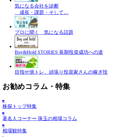
気になる会社を診断
成長・課題・そして…
プロに聞く 気になる話題
Buy&Hold STORIES 長期投資成功への道
目指せ億トレ、頑張り投資家さんの稼ぎ技
お勧めコラム・特集
▸
株探トップ特集
▸
著名人コーナー 珠玉の相場コラム
▸
相場観特集