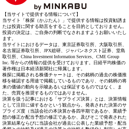
【当サイトで提供する情報について】
当サイト「株探（かぶたん）」で提供する情報は投資勧誘ま
たは投資に関する助言をすることを目的としておりません。
投資の決定は、ご自身の判断でなされますようお願いいたし
ます。
当サイトにおけるデータは、東京証券取引所、大阪取引所、
名古屋証券取引所、JPX総研、ジャパンネクスト証券、堂島
取引所、China Investment Information Services、CME Group
Inc. 等からの情報の提供を受けております。日経平均株価の
著作権は日本経済新聞社に帰属します。
株探に掲載される株価チャートは、その銘柄の過去の株価推
移を確認する用途で掲載しているものであり、その銘柄の将
来の価値の動向を示唆あるいは保証するものではなく、ま
た、売買を推奨するものではありません。
決算を扱う記事における「サプライズ決算」とは、決算情報
として注目に値するかという観点から、発表された決算のサ
プライズ度（当該会社の本決算か各四半期であるか、業績予
想の修正か配当予想の修正であるか、及びそこで発表された
決算結果ならびに当該会社が過去に公表した業績予想・配当