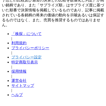
予想との比較及び過去の決算との比較を数値化し判定）が高
い銘柄であり、また「サプライズ順」はサプライズ度に基づ
いた順番で決算情報を掲載しているものであり、記事に掲載
されている各銘柄の将来の価値の動向を示唆あるいは保証す
るものではなく、また、売買を推奨するものではありませ
ん。
「株探」について
|
利用規約
プライバシーポリシー
|
プライバシー設定
特定商取引表示
|
採用情報
|
運営会社
サイトマップ
|
ヘルプ