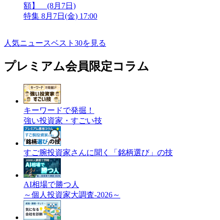
額】 (8月7日)
特集
8月7日(金) 17:00
人気ニュースベスト30を見る
プレミアム会員限定コラム
キーワードで発掘！
強い投資家・すごい技
すご腕投資家さんに聞く「銘柄選び」の技
AI相場で勝つ人
～個人投資家大調査-2026～