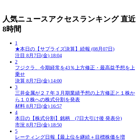
人気ニュースアクセスランキング
直近
8時間
1
★本日の【サプライズ決算】続報 (08月07日)
注目
8月7日(金) 18:04
2
フジクラ、今期経常を43％上方修正・最高益予想を上
乗せ
決算
8月7日(金) 14:00
3
三井金属が２７年３月期業績予想の上方修正と１株か
ら１０株への株式分割を発表
材料
8月7日(金) 16:57
4
本日の【株式分割】銘柄 (7日大引け後 発表分)
市況
8月7日(金) 18:50
5
レーティング日報【最上位を継続＋目標株価を増