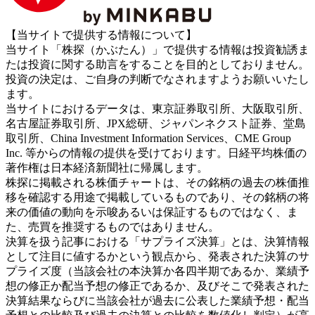
【当サイトで提供する情報について】
当サイト「株探（かぶたん）」で提供する情報は投資勧誘ま
たは投資に関する助言をすることを目的としておりません。
投資の決定は、ご自身の判断でなされますようお願いいたし
ます。
当サイトにおけるデータは、東京証券取引所、大阪取引所、
名古屋証券取引所、JPX総研、ジャパンネクスト証券、堂島
取引所、China Investment Information Services、CME Group
Inc. 等からの情報の提供を受けております。日経平均株価の
著作権は日本経済新聞社に帰属します。
株探に掲載される株価チャートは、その銘柄の過去の株価推
移を確認する用途で掲載しているものであり、その銘柄の将
来の価値の動向を示唆あるいは保証するものではなく、ま
た、売買を推奨するものではありません。
決算を扱う記事における「サプライズ決算」とは、決算情報
として注目に値するかという観点から、発表された決算のサ
プライズ度（当該会社の本決算か各四半期であるか、業績予
想の修正か配当予想の修正であるか、及びそこで発表された
決算結果ならびに当該会社が過去に公表した業績予想・配当