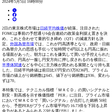
2024年5月5日 16時00分
2日の東京株式市場は
日経平均株価
が続落。注目された
FOMCは事前の予想通り6会合連続の政策金利据え置きを決
め、これと合わせて量的引き締め（QT）の減速方針も決
定。
外国為替市場
では、これが円高誘導となり、政府・日銀
の為替介入の思惑も手伝って短時間で4円以上も円高に振れ
る場面があった。朝方はこれを嫌気して買いが手控えられた
ものの、円高が一服し円安方向に押し戻されるのを横目に、
半導体関連
などを中心に主力株が買われる展開となり持ち直
した。日経平均終値は前日比37円安の3万8236円。プライム
市場の値上がり銘柄数は645、値下がり銘柄数は936、変わら
ずは70。
本特集では、テクニカル指標「ＭＡＣＤ」の買いシグナルと
割安・割高感を示す株価指標「PER」に注目。プライム市場
においてＭＡＣＤで「買いシグナル」が点灯した銘柄 50社
から、予想PERがプライム市場平均の 16.73倍を下回る上昇
余力があるとみられる 22社を選び出しました。