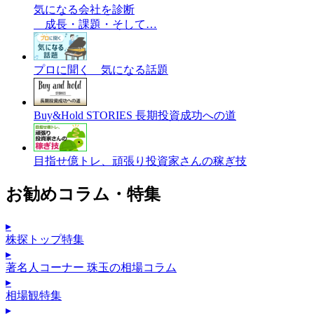
気になる会社を診断
成長・課題・そして…
プロに聞く 気になる話題
Buy&Hold STORIES 長期投資成功への道
目指せ億トレ、頑張り投資家さんの稼ぎ技
お勧めコラム・特集
▸
株探トップ特集
▸
著名人コーナー 珠玉の相場コラム
▸
相場観特集
▸