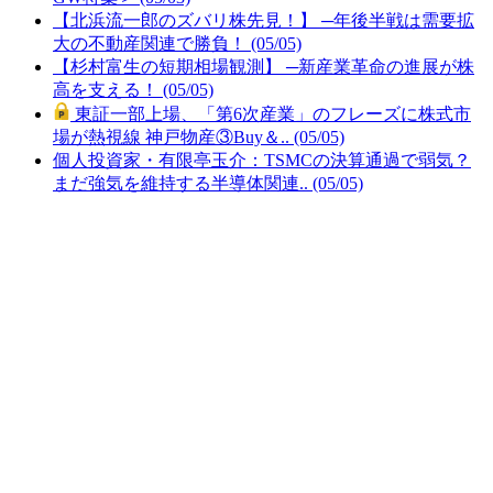
【北浜流一郎のズバリ株先見！】 ─年後半戦は需要拡
大の不動産関連で勝負！ (05/05)
【杉村富生の短期相場観測】 ─新産業革命の進展が株
高を支える！ (05/05)
東証一部上場、「第6次産業」のフレーズに株式市
場が熱視線 神戸物産③Buy＆.. (05/05)
個人投資家・有限亭玉介：TSMCの決算通過で弱気？
まだ強気を維持する半導体関連.. (05/05)