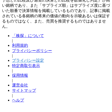
予想との比較及び過去の決算との比較を数値化し判定）が高
い銘柄であり、また「サプライズ順」はサプライズ度に基づ
いた順番で決算情報を掲載しているものであり、記事に掲載
されている各銘柄の将来の価値の動向を示唆あるいは保証す
るものではなく、また、売買を推奨するものではありませ
ん。
「株探」について
|
利用規約
プライバシーポリシー
|
プライバシー設定
特定商取引表示
|
採用情報
|
運営会社
サイトマップ
|
ヘルプ