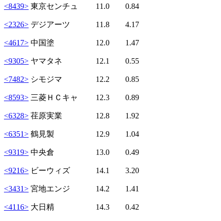
<8439>
東京センチュ 11.0 0.84
<2326>
デジアーツ 11.8 4.17
<4617>
中国塗 12.0 1.47
<9305>
ヤマタネ 12.1 0.55
<7482>
シモジマ 12.2 0.85
<8593>
三菱ＨＣキャ 12.3 0.89
<6328>
荏原実業 12.8 1.92
<6351>
鶴見製 12.9 1.04
<9319>
中央倉 13.0 0.49
<9216>
ビーウィズ 14.1 3.20
<3431>
宮地エンジ 14.2 1.41
<4116>
大日精 14.3 0.42