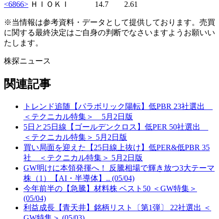
<6866>
ＨＩＯＫＩ 14.7 2.61
※当情報は参考資料・データとして提供しております。売買
に関する最終決定はご自身の判断でなさいますようお願いい
たします。
株探ニュース
関連記事
トレンド追随【パラボリック陽転】低PBR 23社選出
＜テクニカル特集＞ 5月2日版
5日と25日線【ゴールデンクロス】低PER 50社選出
＜テクニカル特集＞ 5月2日版
買い局面を迎えた【25日線上抜け】低PER&低PBR 35
社 ＜テクニカル特集＞ 5月2日版
GW明けに本領発揮へ！ 反騰相場で輝き放つ3大テーマ
株（1）【AI・半導体】.. (05/04)
今年前半の【急騰】材料株 ベスト50 ＜GW特集＞
(05/04)
利益成長【青天井】銘柄リスト〔第1弾〕 22社選出 ＜
GW特集＞ (05/03)