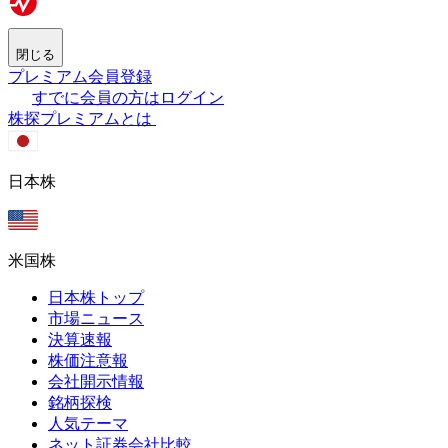
閉じる
プレミアム会員登録
すでに会員の方はログイン
株探プレミアムとは
日本株
米国株
日本株トップ
市場ニュース
決算速報
株価注意報
会社開示情報
銘柄探検
人気テーマ
ネット証券会社比較