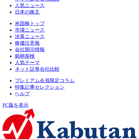
人気ニュース
日本の株主
米国株トップ
市場ニュース
決算ニュース
株価注意報
会社開示情報
銘柄探検
人気テーマ
ネット証券会社比較
プレミアム会員限定コラム
特集記事セレクション
ヘルプ
PC版を表示