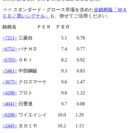
⇒⇒ スタンダード・グロース市場を含めた
全銘柄版「ＭＡ
ＣＤ／買いシグナル」
も、併せてご活用ください。
銘柄名 ＰＥＲ ＰＢＲ
<7211>
三菱自 5.1 0.78
<6752>
パナＨＤ 7.4 0.77
<6703>
ＯＫＩ 8.2 0.92
<5461>
中部鋼鈑 9.3 0.83
<3675>
クロスマーケ 9.6 1.47
<4298>
プロト 9.6 1.22
<4041>
日曹達 9.7 0.88
<6298>
ワイエイシイ 10.0 1.29
<2445>
タカミヤ 10.2 1.15