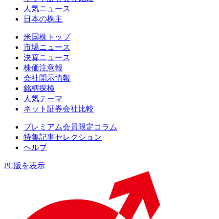
人気ニュース
日本の株主
米国株トップ
市場ニュース
決算ニュース
株価注意報
会社開示情報
銘柄探検
人気テーマ
ネット証券会社比較
プレミアム会員限定コラム
特集記事セレクション
ヘルプ
PC版を表示