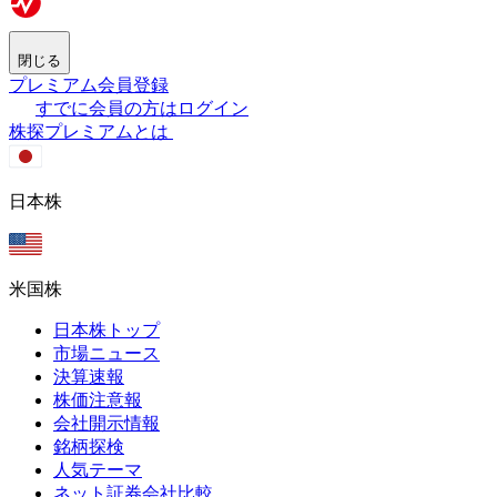
閉じる
プレミアム会員登録
すでに会員の方はログイン
株探プレミアムとは
日本株
米国株
日本株トップ
市場ニュース
決算速報
株価注意報
会社開示情報
銘柄探検
人気テーマ
ネット証券会社比較