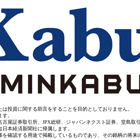
たは投資に関する助言をすることを目的としておりません。
ます。
PX総研、ジャパンネクスト証券、堂島取引所、China Investment 
は日本経済新聞社に帰属します。
移を確認する用途で掲載しているものであり、その銘柄の将来