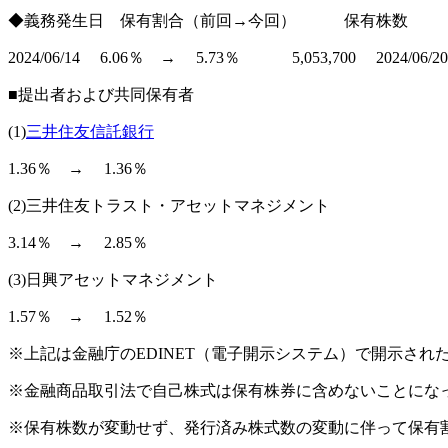
◆義務発生日 保有割合（前回→今回） 保有株数
2024/06/14 6.06％ → 5.73％ 5,053,700 2024/06/20 
■提出者および共同保有者
(1)
三井住友信託銀行
1.36％ → 1.36％
(2)三井住友トラスト・アセットマネジメント
3.14％ → 2.85％
(3)日興アセットマネジメント
1.57％ → 1.52％
※上記は金融庁のEDINET（電子開示システム）で開示さ
※金融商品取引法で自己株式は保有株券に含めないことにな
※保有株数が変動せず、発行済み株式数の変動に伴って保有