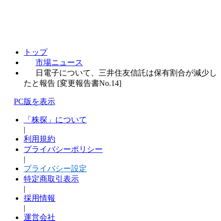
トップ
市場ニュース
日電子について、三井住友信託は保有割合が減少し
たと報告 [変更報告書No.14]
PC版を表示
「株探」について
|
利用規約
プライバシーポリシー
|
プライバシー設定
特定商取引表示
|
採用情報
|
運営会社