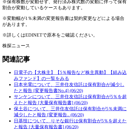
※保有株数が変動せず、発行済み株式数の変動に伴って保有
割合が変動しているケースもあります。
※変動幅が1％未満の変更報告書は契約変更などによる場合
があります。
※詳しくはEDINETで原本をご確認ください。
株探ニュース
関連記事
日電子の【大株主】【5％報告など株主異動】【組み込
みファンド】の一覧をみる
日本光電について、三井住友信託は保有割合が減少し
たと報告 [変更報告書No.4] (06/20)
サンケンについて、三井住友信託は保有割合が5％を超
えたと報告 [大量保有報告書] (06/20)
保土谷について、三井住友信託は保有割合が5％未満に
減少したと報告 [変更報告.. (06/20)
日基技について、りそな銀行は保有割合が5％を超えた
と報告 [大量保有報告書] (06/20)