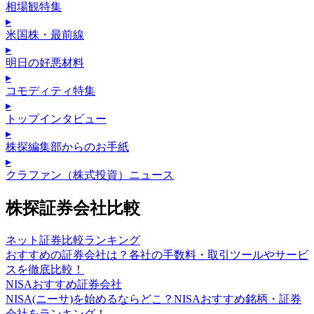
相場観特集
▸
米国株・最前線
▸
明日の好悪材料
▸
コモディティ特集
▸
トップインタビュー
▸
株探編集部からのお手紙
▸
クラファン（株式投資）ニュース
株探証券会社比較
ネット証券比較ランキング
おすすめの証券会社は？各社の手数料・取引ツールやサービ
スを徹底比較！
NISAおすすめ証券会社
NISA(ニーサ)を始めるならどこ？NISAおすすめ銘柄・証券
会社をランキング！