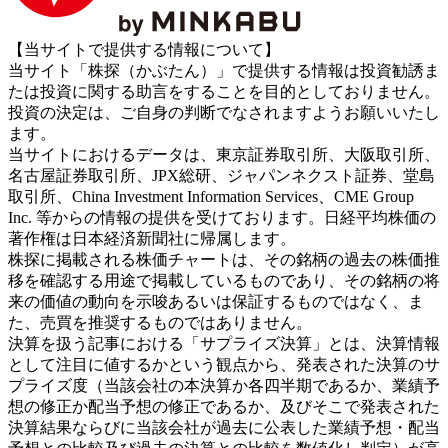
【当サイトで提供する情報について】
当サイト「株探（かぶたん）」で提供する情報は投資勧誘ま
たは投資に関する助言をすることを目的としておりません。
投資の決定は、ご自身の判断でなされますようお願いいたし
ます。
当サイトにおけるデータは、東京証券取引所、大阪取引所、
名古屋証券取引所、JPX総研、ジャパンネクスト証券、堂島
取引所、China Investment Information Services、CME Group
Inc. 等からの情報の提供を受けております。日経平均株価の
著作権は日本経済新聞社に帰属します。
株探に掲載される株価チャートは、その銘柄の過去の株価推
移を確認する用途で掲載しているものであり、その銘柄の将
来の価値の動向を示唆あるいは保証するものではなく、ま
た、売買を推奨するものではありません。
決算を扱う記事における「サプライズ決算」とは、決算情報
として注目に値するかという観点から、発表された決算のサ
プライズ度（当該会社の本決算か各四半期であるか、業績予
想の修正か配当予想の修正であるか、及びそこで発表された
決算結果ならびに当該会社が過去に公表した業績予想・配当