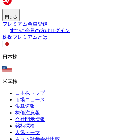
閉じる
プレミアム会員登録
すでに会員の方はログイン
株探プレミアムとは
日本株
米国株
日本株トップ
市場ニュース
決算速報
株価注意報
会社開示情報
銘柄探検
人気テーマ
ネット証券会社比較