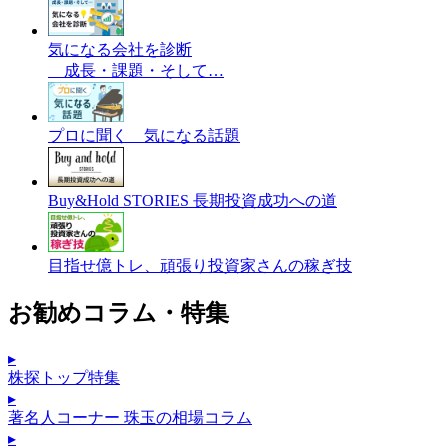
気になる会社を診断
成長・課題・そして…
プロに聞く 気になる話題
Buy&Hold STORIES 長期投資成功への道
目指せ億トレ、頑張り投資家さんの稼ぎ技
お勧めコラム・特集
▸
株探トップ特集
▸
著名人コーナー 珠玉の相場コラム
▸