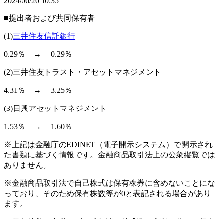
2024/06/20 10:35
■提出者および共同保有者
(1)
三井住友信託銀行
0.29％ → 0.29％
(2)三井住友トラスト・アセットマネジメント
4.31％ → 3.25％
(3)日興アセットマネジメント
1.53％ → 1.60％
※上記は金融庁のEDINET（電子開示システム）で開示され
た書類に基づく情報です。金融商品取引法上の公衆縦覧では
ありません。
※金融商品取引法で自己株式は保有株券に含めないことにな
っており、そのため保有株数等が0と表記される場合があり
ます。