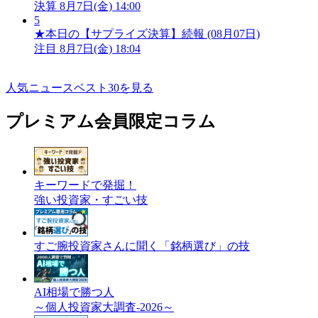
決算
8月7日(金) 14:00
5
★本日の【サプライズ決算】続報 (08月07日)
注目
8月7日(金) 18:04
人気ニュースベスト30を見る
プレミアム会員限定コラム
キーワードで発掘！
強い投資家・すごい技
すご腕投資家さんに聞く「銘柄選び」の技
AI相場で勝つ人
～個人投資家大調査-2026～