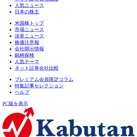
人気ニュース
日本の株主
米国株トップ
市場ニュース
決算ニュース
株価注意報
会社開示情報
銘柄探検
人気テーマ
ネット証券会社比較
プレミアム会員限定コラム
特集記事セレクション
ヘルプ
PC版を表示