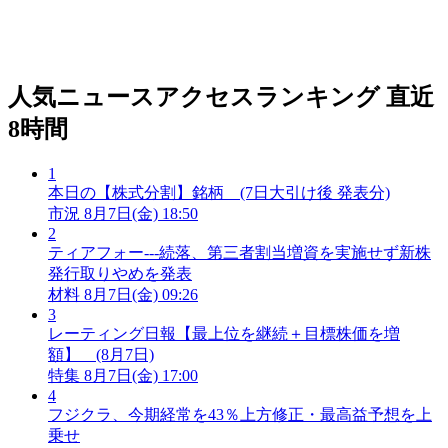
人気ニュースアクセスランキング
直近
8時間
1
本日の【株式分割】銘柄 (7日大引け後 発表分)
市況
8月7日(金) 18:50
2
ティアフォー---続落、第三者割当増資を実施せず新株
発行取りやめを発表
材料
8月7日(金) 09:26
3
レーティング日報【最上位を継続＋目標株価を増
額】 (8月7日)
特集
8月7日(金) 17:00
4
フジクラ、今期経常を43％上方修正・最高益予想を上
乗せ