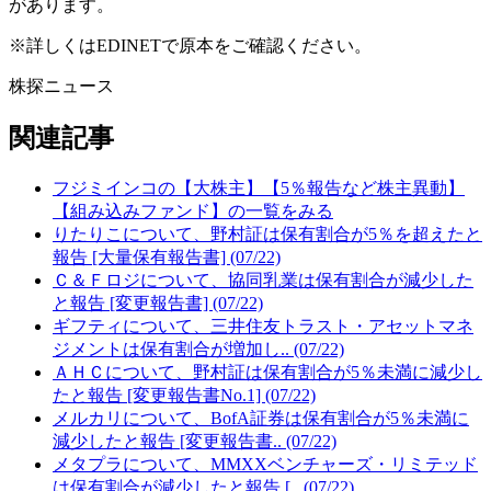
があります。
※詳しくはEDINETで原本をご確認ください。
株探ニュース
関連記事
フジミインコの【大株主】【5％報告など株主異動】
【組み込みファンド】の一覧をみる
りたりこについて、野村証は保有割合が5％を超えたと
報告 [大量保有報告書] (07/22)
Ｃ＆Ｆロジについて、協同乳業は保有割合が減少した
と報告 [変更報告書] (07/22)
ギフティについて、三井住友トラスト・アセットマネ
ジメントは保有割合が増加し.. (07/22)
ＡＨＣについて、野村証は保有割合が5％未満に減少し
たと報告 [変更報告書No.1] (07/22)
メルカリについて、BofA証券は保有割合が5％未満に
減少したと報告 [変更報告書.. (07/22)
メタプラについて、MMXXベンチャーズ・リミテッド
は保有割合が減少したと報告 [.. (07/22)