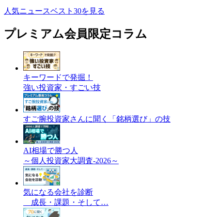
人気ニュースベスト30を見る
プレミアム会員限定コラム
キーワードで発掘！
強い投資家・すごい技
すご腕投資家さんに聞く「銘柄選び」の技
AI相場で勝つ人
～個人投資家大調査-2026～
気になる会社を診断
成長・課題・そして…