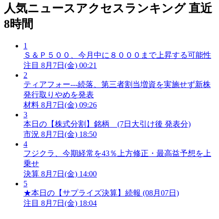
人気ニュースアクセスランキング
直近
8時間
1
Ｓ＆Ｐ５００、今月中に８０００まで上昇する可能性
注目
8月7日(金) 00:21
2
ティアフォー---続落、第三者割当増資を実施せず新株
発行取りやめを発表
材料
8月7日(金) 09:26
3
本日の【株式分割】銘柄 (7日大引け後 発表分)
市況
8月7日(金) 18:50
4
フジクラ、今期経常を43％上方修正・最高益予想を上
乗せ
決算
8月7日(金) 14:00
5
★本日の【サプライズ決算】続報 (08月07日)
注目
8月7日(金) 18:04