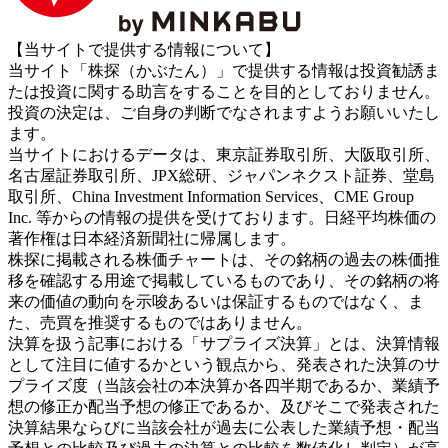
【当サイトで提供する情報について】
当サイト「株探（かぶたん）」で提供する情報は投資勧誘ま
たは投資に関する助言をすることを目的としておりません。
投資の決定は、ご自身の判断でなされますようお願いいたし
ます。
当サイトにおけるデータは、東京証券取引所、大阪取引所、
名古屋証券取引所、JPX総研、ジャパンネクスト証券、堂島
取引所、China Investment Information Services、CME Group
Inc. 等からの情報の提供を受けております。日経平均株価の
著作権は日本経済新聞社に帰属します。
株探に掲載される株価チャートは、その銘柄の過去の株価推
移を確認する用途で掲載しているものであり、その銘柄の将
来の価値の動向を示唆あるいは保証するものではなく、ま
た、売買を推奨するものではありません。
決算を扱う記事における「サプライズ決算」とは、決算情報
として注目に値するかという観点から、発表された決算のサ
プライズ度（当該会社の本決算か各四半期であるか、業績予
想の修正か配当予想の修正であるか、及びそこで発表された
決算結果ならびに当該会社が過去に公表した業績予想・配当