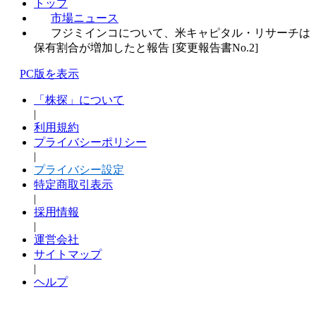
トップ
市場ニュース
フジミインコについて、米キャピタル・リサーチは
保有割合が増加したと報告 [変更報告書No.2]
PC版を表示
「株探」について
|
利用規約
プライバシーポリシー
|
プライバシー設定
特定商取引表示
|
採用情報
|
運営会社
サイトマップ
|
ヘルプ