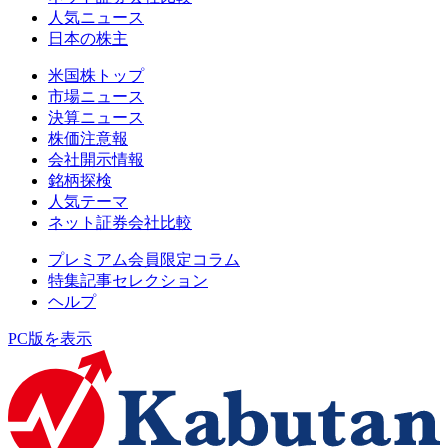
人気ニュース
日本の株主
米国株トップ
市場ニュース
決算ニュース
株価注意報
会社開示情報
銘柄探検
人気テーマ
ネット証券会社比較
プレミアム会員限定コラム
特集記事セレクション
ヘルプ
PC版を表示