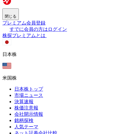
閉じる
プレミアム会員登録
すでに会員の方はログイン
株探プレミアムとは
日本株
米国株
日本株トップ
市場ニュース
決算速報
株価注意報
会社開示情報
銘柄探検
人気テーマ
ネット証券会社比較