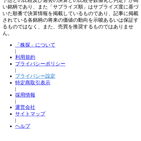
予想との比較及び過去の決算との比較を数値化し判定）が高
い銘柄であり、また「サプライズ順」はサプライズ度に基づ
いた順番で決算情報を掲載しているものであり、記事に掲載
されている各銘柄の将来の価値の動向を示唆あるいは保証す
るものではなく、また、売買を推奨するものではありませ
ん。
「株探」について
|
利用規約
プライバシーポリシー
|
プライバシー設定
特定商取引表示
|
採用情報
|
運営会社
サイトマップ
|
ヘルプ