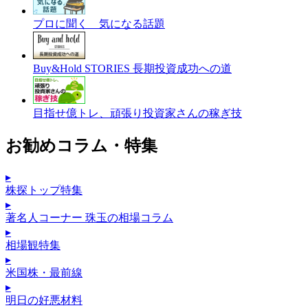
プロに聞く 気になる話題
Buy&Hold STORIES 長期投資成功への道
目指せ億トレ、頑張り投資家さんの稼ぎ技
お勧めコラム・特集
▸
株探トップ特集
▸
著名人コーナー 珠玉の相場コラム
▸
相場観特集
▸
米国株・最前線
▸
明日の好悪材料