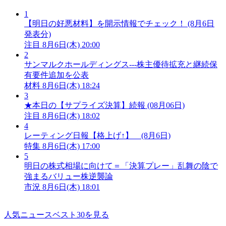
1
【明日の好悪材料】を開示情報でチェック！ (8月6日
発表分)
注目
8月6日(木) 20:00
2
サンマルクホールディングス---株主優待拡充と継続保
有要件追加を公表
材料
8月6日(木) 18:24
3
★本日の【サプライズ決算】続報 (08月06日)
注目
8月6日(木) 18:02
4
レーティング日報【格上げ↑】 (8月6日)
特集
8月6日(木) 17:00
5
明日の株式相場に向けて＝「決算プレー」乱舞の陰で
強まるバリュー株逆襲論
市況
8月6日(木) 18:01
人気ニュースベスト30を見る