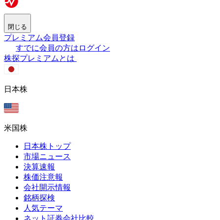
閉じる
プレミアム会員登録
すでに会員の方はログイン
株探プレミアムとは
日本株
米国株
日本株トップ
市場ニュース
決算速報
株価注意報
会社開示情報
銘柄探検
人気テーマ
ネット証券会社比較