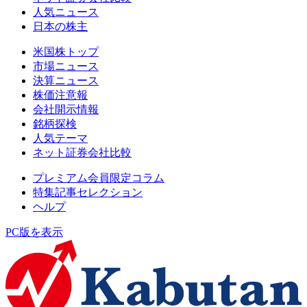
人気ニュース
日本の株主
米国株トップ
市場ニュース
決算ニュース
株価注意報
会社開示情報
銘柄探検
人気テーマ
ネット証券会社比較
プレミアム会員限定コラム
特集記事セレクション
ヘルプ
PC版を表示