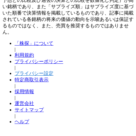
予想との比較及び過去の決算との比較を数値化し判定）が高
い銘柄であり、また「サプライズ順」はサプライズ度に基づ
いた順番で決算情報を掲載しているものであり、記事に掲載
されている各銘柄の将来の価値の動向を示唆あるいは保証す
るものではなく、また、売買を推奨するものではありませ
ん。
「株探」について
|
利用規約
プライバシーポリシー
|
プライバシー設定
特定商取引表示
|
採用情報
|
運営会社
サイトマップ
|
ヘルプ