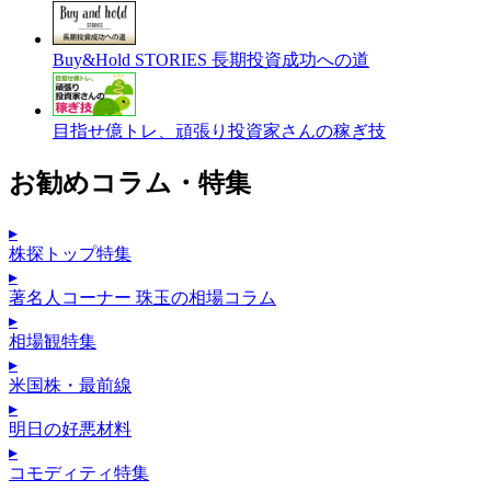
Buy&Hold STORIES 長期投資成功への道
目指せ億トレ、頑張り投資家さんの稼ぎ技
お勧めコラム・特集
▸
株探トップ特集
▸
著名人コーナー 珠玉の相場コラム
▸
相場観特集
▸
米国株・最前線
▸
明日の好悪材料
▸
コモディティ特集