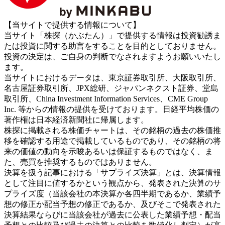
【当サイトで提供する情報について】
当サイト「株探（かぶたん）」で提供する情報は投資勧誘ま
たは投資に関する助言をすることを目的としておりません。
投資の決定は、ご自身の判断でなされますようお願いいたし
ます。
当サイトにおけるデータは、東京証券取引所、大阪取引所、
名古屋証券取引所、JPX総研、ジャパンネクスト証券、堂島
取引所、China Investment Information Services、CME Group
Inc. 等からの情報の提供を受けております。日経平均株価の
著作権は日本経済新聞社に帰属します。
株探に掲載される株価チャートは、その銘柄の過去の株価推
移を確認する用途で掲載しているものであり、その銘柄の将
来の価値の動向を示唆あるいは保証するものではなく、ま
た、売買を推奨するものではありません。
決算を扱う記事における「サプライズ決算」とは、決算情報
として注目に値するかという観点から、発表された決算のサ
プライズ度（当該会社の本決算か各四半期であるか、業績予
想の修正か配当予想の修正であるか、及びそこで発表された
決算結果ならびに当該会社が過去に公表した業績予想・配当