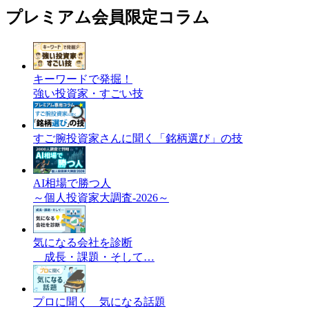
プレミアム会員限定コラム
キーワードで発掘！
強い投資家・すごい技
すご腕投資家さんに聞く「銘柄選び」の技
AI相場で勝つ人
～個人投資家大調査-2026～
気になる会社を診断
成長・課題・そして…
プロに聞く 気になる話題