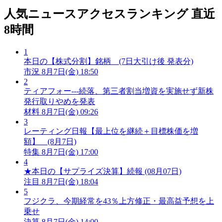
人気ニュースアクセスランキング
直近
8時間
1
本日の【株式分割】銘柄 (7日大引け後 発表分)
市況
8月7日(金) 18:50
2
ティアフォー---続落、第三者割当増資を実施せず新株
発行取りやめを発表
材料
8月7日(金) 09:26
3
レーティング日報【最上位を継続＋目標株価を増
額】 (8月7日)
特集
8月7日(金) 17:00
4
★本日の【サプライズ決算】続報 (08月07日)
注目
8月7日(金) 18:04
5
フジクラ、今期経常を43％上方修正・最高益予想を上
乗せ
決算
8月7日(金) 14:00