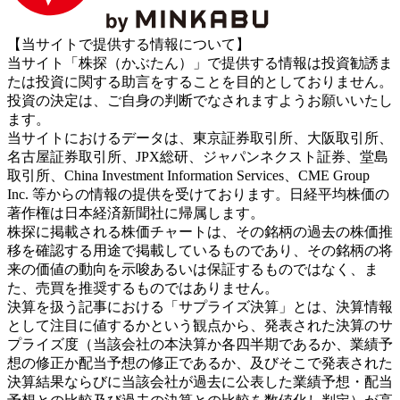
【当サイトで提供する情報について】
当サイト「株探（かぶたん）」で提供する情報は投資勧誘ま
たは投資に関する助言をすることを目的としておりません。
投資の決定は、ご自身の判断でなされますようお願いいたし
ます。
当サイトにおけるデータは、東京証券取引所、大阪取引所、
名古屋証券取引所、JPX総研、ジャパンネクスト証券、堂島
取引所、China Investment Information Services、CME Group
Inc. 等からの情報の提供を受けております。日経平均株価の
著作権は日本経済新聞社に帰属します。
株探に掲載される株価チャートは、その銘柄の過去の株価推
移を確認する用途で掲載しているものであり、その銘柄の将
来の価値の動向を示唆あるいは保証するものではなく、ま
た、売買を推奨するものではありません。
決算を扱う記事における「サプライズ決算」とは、決算情報
として注目に値するかという観点から、発表された決算のサ
プライズ度（当該会社の本決算か各四半期であるか、業績予
想の修正か配当予想の修正であるか、及びそこで発表された
決算結果ならびに当該会社が過去に公表した業績予想・配当