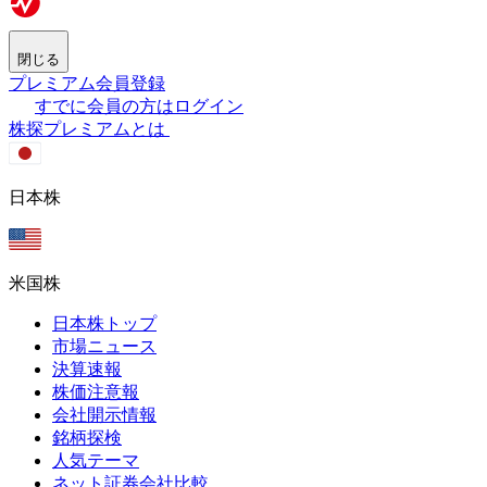
閉じる
プレミアム会員登録
すでに会員の方はログイン
株探プレミアムとは
日本株
米国株
日本株トップ
市場ニュース
決算速報
株価注意報
会社開示情報
銘柄探検
人気テーマ
ネット証券会社比較