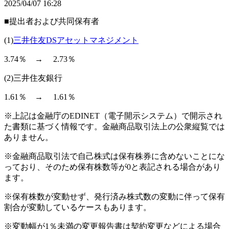
2025/04/07 16:28
■提出者および共同保有者
(1)
三井住友DSアセットマネジメント
3.74％ → 2.73％
(2)三井住友銀行
1.61％ → 1.61％
※上記は金融庁のEDINET（電子開示システム）で開示され
た書類に基づく情報です。金融商品取引法上の公衆縦覧では
ありません。
※金融商品取引法で自己株式は保有株券に含めないことにな
っており、そのため保有株数等が0と表記される場合があり
ます。
※保有株数が変動せず、発行済み株式数の変動に伴って保有
割合が変動しているケースもあります。
※変動幅が1％未満の変更報告書は契約変更などによる場合