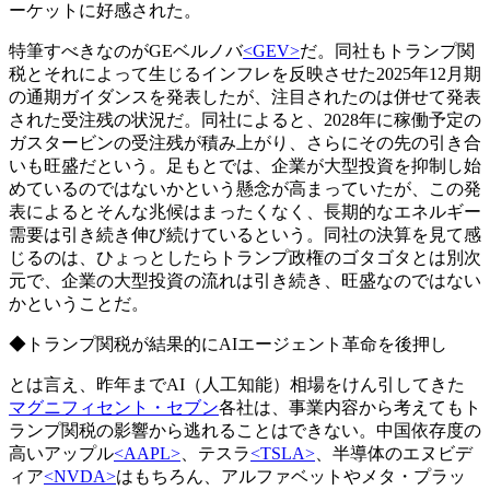
ーケットに好感された。
特筆すべきなのがGEベルノバ
<GEV>
だ。同社もトランプ関
税とそれによって生じるインフレを反映させた2025年12月期
の通期ガイダンスを発表したが、注目されたのは併せて発表
された受注残の状況だ。同社によると、2028年に稼働予定の
ガスタービンの受注残が積み上がり、さらにその先の引き合
いも旺盛だという。足もとでは、企業が大型投資を抑制し始
めているのではないかという懸念が高まっていたが、この発
表によるとそんな兆候はまったくなく、長期的なエネルギー
需要は引き続き伸び続けているという。同社の決算を見て感
じるのは、ひょっとしたらトランプ政権のゴタゴタとは別次
元で、企業の大型投資の流れは引き続き、旺盛なのではない
かということだ。
◆トランプ関税が結果的にAIエージェント革命を後押し
とは言え、昨年までAI（人工知能）相場をけん引してきた
マグニフィセント・セブン
各社は、事業内容から考えてもト
ランプ関税の影響から逃れることはできない。中国依存度の
高いアップル
<AAPL>
、テスラ
<TSLA>
、半導体のエヌビデ
ィア
<NVDA>
はもちろん、アルファベットやメタ・プラッ