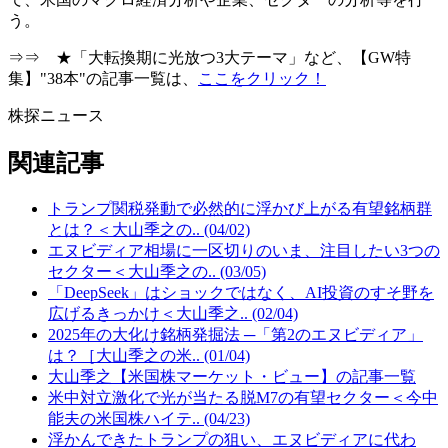
う。
⇒⇒ ★「大転換期に光放つ3大テーマ」など、【GW特
集】"38本"の記事一覧は、
ここをクリック！
株探ニュース
関連記事
トランプ関税発動で必然的に浮かび上がる有望銘柄群
とは？＜大山季之の.. (04/02)
エヌビディア相場に一区切りのいま、注目したい3つの
セクター＜大山季之の.. (03/05)
「DeepSeek」はショックではなく、AI投資のすそ野を
広げるきっかけ＜大山季之.. (02/04)
2025年の大化け銘柄発掘法 ─「第2のエヌビディア」
は？［大山季之の米.. (01/04)
大山季之【米国株マーケット・ビュー】の記事一覧
米中対立激化で光が当たる脱M7の有望セクター＜今中
能夫の米国株ハイテ.. (04/23)
浮かんできたトランプの狙い、エヌビディアに代わ