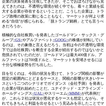
企業の決算発表を注視してきたが、そこでおぼろげながら見
えてきたのは、不透明な環境が続く中でも、着々と業績を拡
大する企業が存在するということだ。こうした企業は、トラ
ンプ政権の政策に動じることもなく、マーケットが何より求
める“自信”が感じられる。「脱トランプ銘柄」とでも言うべ
きだろうか。
積極的な自社株買いを発表したゴールドマン・サックス・グ
ループ
<GS>
やアルファベット
<GOOG>
の株価が好転してい
るのは、その象徴と言えるだろう。当初は今の不透明な環境
下では自社株買いを断念する企業が続出するのではないかと
危惧されていたのだが、ゴールドマンは最大400億ドル、ア
ルファベットは700億ドルと、マーケットを安堵させるには
十分な積極姿勢を打ち出した。
目を引くのは、今回の状況を受けて、トランプ関税の影響が
想定の範囲内にとどまるケースと、関税の影響が大きいケー
スという二つのシナリオでガイダンス（会社予測）を発表し
た企業が現れ始めたことだ。ユナイテッド・エアラインズ・
ホールディングス
<UAL>
やスリーエム
<MMM>
が代表例だ
が、これら２社は状況が悪化するケースも想定しながら、そ
れでもきちんと利益を出せるという見込みを示したことでマ