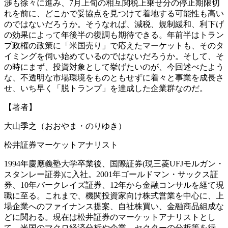
渉も徐々に進み、7月上旬の相互関税上乗せ分の停止期限切
れを前に、どこかで妥協点を見つけて着地する可能性も高い
のではないだろうか。そうなれば、減税、規制緩和、利下げ
の効果によって年後半の復調も期待できる。年前半はトラン
プ政権の政策に「米国売り」で応えたマーケットも、そのタ
イミングを伺い始めているのではないだろうか。そして、そ
の時にまず、投資対象として挙げたいのが、今回述べたよう
な、不透明な市場環境をものともせずに着々と事業を成長さ
せ、いち早く「脱トランプ」を達成した企業群なのだ。
【著者】
大山季之（おおやま・のりゆき）
松井証券マーケットアナリスト
1994年慶應義塾大学卒業後、国際証券(現三菱UFJモルガン・
スタンレー証券)に入社。2001年ゴールドマン・サックス証
券、10年バークレイズ証券、12年から金融コンサルを経て現
職に至る。これまで、機関投資家向け株式営業を中心に、上
場企業へのファイナンス提案、自社株買い、金融商品組成な
どに関わる。現在は松井証券のマーケットアナリストとし
て、米国のマクロ経済分析や企業、セクターの分析等を行