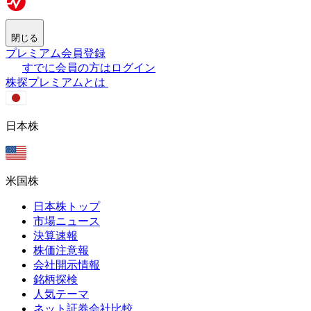
閉じる
プレミアム会員登録
すでに会員の方はログイン
株探プレミアムとは
日本株
米国株
日本株トップ
市場ニュース
決算速報
株価注意報
会社開示情報
銘柄探検
人気テーマ
ネット証券会社比較