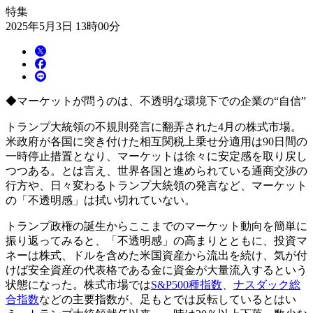
特集
2025年5月3日 13時00分
◆マーケットが問うのは、不透明な環境下での企業の“自信”
トランプ大統領の不規則発言に翻弄された4月の株式市場。
米政府が各国に突き付けた相互関税上乗せ分適用は90日間の
一時停止措置となり、マーケットは徐々に安定感を取り戻し
つつある。とは言え、世界各国と進められている通商交渉の
行方や、日々変わるトランプ大統領の発言など、マーケット
の「不透明感」は拭い切れていない。
トランプ政権の誕生からここまでのマーケット動向を簡単に
振り返ってみると、「不透明感」の高まりとともに、投資マ
ネーは株式、ドルを含めた米国資産から流出を続け、気が付
けば安全資産の代表格である金に資金が大量流入するという
状態になった。株式市場では
S&P500種指数
、
ナスダック総
合指数
などの主要指数が、足もとでは反転しているとはい