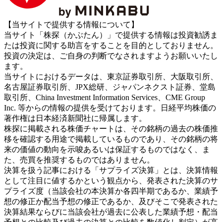
【当サイトで提供する情報について】
当サイト「株探（かぶたん）」で提供する情報は投資勧誘ま
たは投資に関する助言をすることを目的としておりません。
投資の決定は、ご自身の判断でなされますようお願いいたし
ます。
当サイトにおけるデータは、東京証券取引所、大阪取引所、
名古屋証券取引所、JPX総研、ジャパンネクスト証券、堂島
取引所、China Investment Information Services、CME Group
Inc. 等からの情報の提供を受けております。日経平均株価の
著作権は日本経済新聞社に帰属します。
株探に掲載される株価チャートは、その銘柄の過去の株価推
移を確認する用途で掲載しているものであり、その銘柄の将
来の価値の動向を示唆あるいは保証するものではなく、ま
た、売買を推奨するものではありません。
決算を扱う記事における「サプライズ決算」とは、決算情報
として注目に値するかという観点から、発表された決算のサ
プライズ度（当該会社の本決算か各四半期であるか、業績予
想の修正か配当予想の修正であるか、及びそこで発表された
決算結果ならびに当該会社が過去に公表した業績予想・配当