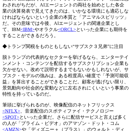
わされがちだが、AIエージェントの両社を始めとした各企
業の決算発表で見えてきたのは、いかなる環境にも適応しな
ければならないという企業の本質と「アニマルスピリッツ」
だ。その意味では今後、AIエージェントの関連企業とし
て、IBM
<IBM>
やオラクル
<ORCL>
といった企業にも期待を
することができるだろう。
◆トランプ関税をものともしない“サブスク３兄弟”に注目
脱トランプの代表的なセクターを挙げるなら、エンターテイ
ンメント・コンテンツを配信するサブスクリプション企業も
欠かせない。改めて説明するまでもないかもしれないが、サ
ブスク・モデルの強みは、ある程度高い確度で「予測可能収
益」を算出することができることだ。顧客が逃げない限り、
景気動向や社会的な変動などに左右されにくいという事業の
特性を持っているのだ。
筆頭に挙げられるのが、映像配信のネットフリックス
<NFLX>
、音楽配信のスポティファイ・テクノロジー
<SPOT>
といった企業だ。さらに配信サービスと言えば多く
の人が「プライム・ビデオ」のアマゾン・ドット・コム
<AMZN>
や「ディズニー＋（プラス）」のウォルト・ディ