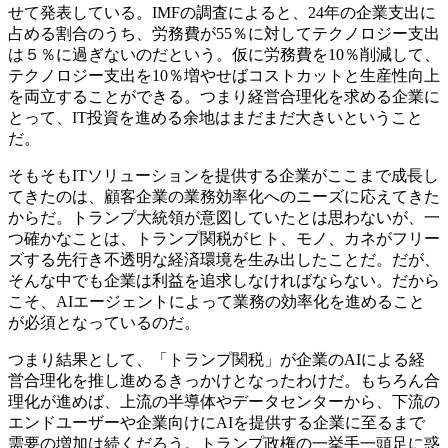
せて発表している。IMFの調査によると、24年の企業支出に
占める割合のうち、労務費が55％に対してテクノロジー支出
は５％に過ぎないのだという。仮に労務費を10％削減して、
テクノロジー支出を10％増やせばコストカットと生産性向上
を両立することができる。つまり経営合理化を求める企業に
とって、IT投資を進める余地はまだまだ大きいということ
だ。
そもそもITソリューションを提供する企業がここまで成長し
てきたのは、顧客企業の業務効率化へのニーズに応えてきた
からだ。トランプ大統領が意図していたとは思わないが、一
つ確かなことは、トランプ関税がヒト、モノ、カネがフリー
ズする先行き不透明な経済環境を生み出したことだ。だが、
そんな中でも企業は利益を追求しなければならない。だから
こそ、AIエージェントによって業務の効率化を進めること
が必須となっているのだ。
つまり結果として、「トランプ関税」が企業のAIによる経
営合理化を推し進めるきっかけとなったわけだ。もちろん合
理化が進めば、上流の半導体やデータセンターから、下流の
エンドユーザーや企業向けにAIを提供する企業に至るまで
需要の増加は続くだろう。トランプ政権の一挙手一頭足に惑