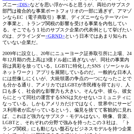
ズニー
<DIS>
などを思い浮かべると思うが、両社のサブスク
部門は複合的な事業ポートフォリオの一部に過ぎず、アマゾ
ンならEC（電子商取引）事業、ディズニーならテーマパー
ク事業と、トランプ関税の影響を受ける事業を内包してい
る。そこでもう１社のサブスク企業の代表例として挙げたい
のは、グラインダー
<GRND>
という日本ではあまり知られ
ていない企業だ。
2009年に設立し、20年にニューヨーク証券取引所に上場、24
年12月期の売上高は3億ドル超に過ぎないが、同社の事業内
容は異彩を放っている。LGBTに特化したSNS（ソーシャル
ネットワーク）アプリを展開しているのだ。一般的な日本人
には想像しにくいが、大統領選の争点の一つになったことで
も分かる通り、アメリカではLGBTが市民権を得ており、人
口も多く、社会的な影響力も大きい。そんな中、彼ら、彼女
らにとって同社の運営するSNSは欠かせないコミュニティに
なっている。しかもアメリカだけではなく、世界中にサービ
ス利用者が広がっているという。偏見を捨てて客観的に見れ
ば、これほど強力なサブスク・モデルはない。映像、音楽、
LGBTと、それぞれの分野で強みを持ったこの３社は、「ト
ランプ関税」にも動じない盤石なビジネスモデルを持つ企業