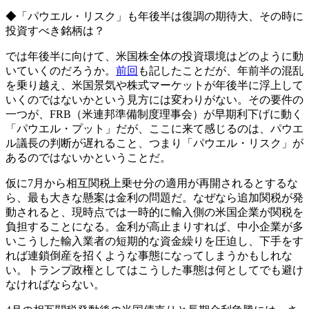
◆「パウエル・リスク」も年後半は復調の期待大、その時に
投資すべき銘柄は？
では年後半に向けて、米国株全体の投資環境はどのように動
いていくのだろうか。
前回
も記したことだが、年前半の混乱
を乗り越え、米国景気や株式マーケットが年後半に浮上して
いくのではないかという見方には変わりがない。その要件の
一つが、FRB（米連邦準備制度理事会）が早期利下げに動く
「パウエル・プット」だが、ここに来て感じるのは、パウエ
ル議長の判断が遅れること、つまり「パウエル・リスク」が
あるのではないかということだ。
仮に7月から相互関税上乗せ分の適用が再開されるとするな
ら、最も大きな懸案は金利の問題だ。なぜなら追加関税が発
動されると、現時点では一時的に輸入側の米国企業が関税を
負担することになる。金利が高止まりすれば、中小企業が多
いこうした輸入業者の短期的な資金繰りを圧迫し、下手をす
れば連鎖倒産を招くような事態になってしまうかもしれな
い。トランプ政権としてはこうした事態は何としてでも避け
なければならない。