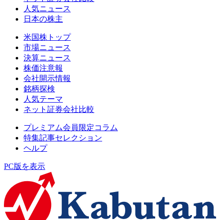
人気ニュース
日本の株主
米国株トップ
市場ニュース
決算ニュース
株価注意報
会社開示情報
銘柄探検
人気テーマ
ネット証券会社比較
プレミアム会員限定コラム
特集記事セレクション
ヘルプ
PC版を表示