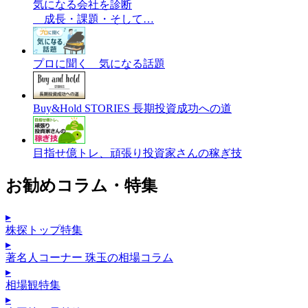
気になる会社を診断
成長・課題・そして…
プロに聞く 気になる話題
Buy&Hold STORIES 長期投資成功への道
目指せ億トレ、頑張り投資家さんの稼ぎ技
お勧めコラム・特集
▸
株探トップ特集
▸
著名人コーナー 珠玉の相場コラム
▸
相場観特集
▸