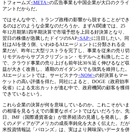
トフォームズ
<META>
の広告事業も中国企業が大口のクライ
アントだからだ。
ではそんな中で、トランプ政権の影響から脱することができ
るのはどのような企業なのだろうか。まずAI関連では、25
年12月期第1四半期決算で市場予想を上回る好決算となり、
翌日の株価が急騰したドイツのSAP
<SAP>
に注目したい。同
社はAIを使う側、いわゆるAIエージェントに分類される企
業だが、昨年に大型リストラを完了し、事業を従来の売り切
りモデルからサブスクリプション・モデルへと転換したこと
で、クラウド事業の売り上げも前年比30％近く伸びるなど収
益が大きく改善し、通期のガイダンスでも強気を維持した。
AIエージェントでは、サービスナウ
<NOW>
の好決算もマー
ケットの高い評価を得た。同社によると、DOGE（政府効率
化省）による支出カットが進む中で、政府機関の顧客を獲得
できているという。
これら企業の決算が何を意味しているのか。これこそがいま
の相場を見るうえでの重要なポイントではないだろうか。先
日、IMF（国際通貨基金）が世界経済の見通しを発表し、多
くのメディアがアメリカの成長率鈍化を大きく伝えた。だが
米投資情報誌「バロンズ」は、実はより興味深いデータを併