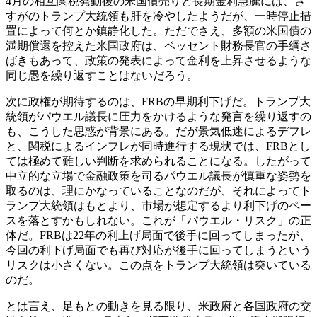
4月の相互関税発動後の米国債売りと長期金利急騰には、さ
すがのトランプ大統領も肝を冷やしたようだが、一時停止措
置によって何とか鎮静化した。ただでさえ、多額の米国債の
満期償還を控えた米国政府は、ベッセント財務長官の手綱さ
ばきもあって、政策の発表によって金利を上昇させるような
同じ愚を繰り返すことはないだろう。
次に政権が期待するのは、FRBの早期利下げだ。トランプ大
統領がパウエル議長に圧力をかけるような発言を繰り返すの
も、こうした思惑が背景にある。だが景気低迷によるデフレ
と、関税によるインフレが同時進行する現状では、FRBとし
ては極めて難しい判断を求められることになる。したがって
中立的な立場で金融政策を司るパウエル議長が慎重な姿勢を
取るのは、理にかなっていることなのだが、それによってト
ランプ大統領はもとより、市場が想定するより利下げのペー
スを落とすかもしれない。これが「パウエル・リスク」の正
体だ。FRBは22年の利上げ局面で後手に回ってしまったが、
今回の利下げ局面でも再び対応が後手に回ってしまうという
リスクは小さくない。この点をトランプ大統領は突いている
のだ。
とは言え、足もとの動きを見る限り、米政府と各国政府の交