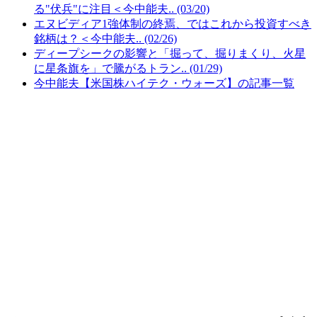
る"伏兵"に注目＜今中能夫.. (03/20)
エヌビディア1強体制の終焉、ではこれから投資すべき
銘柄は？＜今中能夫.. (02/26)
ディープシークの影響と「掘って、掘りまくり、火星
に星条旗を」で騰がるトラン.. (01/29)
今中能夫【米国株ハイテク・ウォーズ】の記事一覧