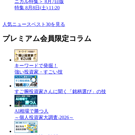
ニカル特集＞ 8月7日版
特集
8月8日(土) 11:20
人気ニュースベスト30を見る
プレミアム会員限定コラム
キーワードで発掘！
強い投資家・すごい技
すご腕投資家さんに聞く「銘柄選び」の技
AI相場で勝つ人
～個人投資家大調査-2026～