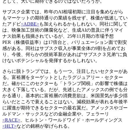
として、大いに期待できるのではないだろうか。
サブスク企業では、昨年のAI相場初期に注目を集めながら
もマーケットの期待通りの業績を残せず、株価が低迷してい
たアドビ
<ADBE>
も加えられるかもしれない。同社に関して
は、映像加工技術の陳腐化など、生成AIの普及に伴うマイ
ナス効果も指摘されているが、25年11月期の市場予想
PER（株価収益率）は17倍台と、バリュエーション面で割安
感がある。同社はサブスク収入が事業全体の9割を占めてお
り、今後、何らかの技術革新があれば“サブスク３兄弟”に負
けないポテンシャルを発揮するかもしれない。
さらに脱トランプでは、もう一つ、注目したいセクターがあ
る。富裕層をターゲットとしたラグジュアリー・セクター
だ。確かにこのセクターも「トランプ関税」の影響で株価は
大きく下落している。だが、先述したアメックスの例でも分
かる通り、基本的に富裕層の消費意欲は、米国景気が多少揺
らいだところで衰えることはない。減税効果が表れる年後半
に躍進が期待できるセクターの最右翼だ。アメックスやゴー
ルドマン・サックスなどの金融企業や、フェラーリ
<RACE>
、ヒルトン・ワールドワイド・ホールディングス
<HLT>
などの銘柄が挙げられる。