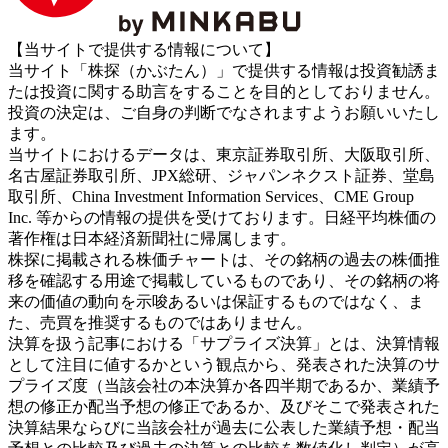
【当サイトで提供する情報について】
当サイト「株探（かぶたん）」で提供する情報は投資勧誘ま
たは投資に関する助言をすることを目的としておりません。
投資の決定は、ご自身の判断でなされますようお願いいたし
ます。
当サイトにおけるデータは、東京証券取引所、大阪取引所、
名古屋証券取引所、JPX総研、ジャパンネクスト証券、堂島
取引所、China Investment Information Services、CME Group
Inc. 等からの情報の提供を受けております。日経平均株価の
著作権は日本経済新聞社に帰属します。
株探に掲載される株価チャートは、その銘柄の過去の株価推
移を確認する用途で掲載しているものであり、その銘柄の将
来の価値の動向を示唆あるいは保証するものではなく、ま
た、売買を推奨するものではありません。
決算を扱う記事における「サプライズ決算」とは、決算情報
として注目に値するかという観点から、発表された決算のサ
プライズ度（当該会社の本決算か各四半期であるか、業績予
想の修正か配当予想の修正であるか、及びそこで発表された
決算結果ならびに当該会社が過去に公表した業績予想・配当