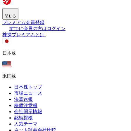
閉じる
プレミアム会員登録
すでに会員の方はログイン
株探プレミアムとは
日本株
米国株
日本株トップ
市場ニュース
決算速報
株価注意報
会社開示情報
銘柄探検
人気テーマ
ネット証券会社比較