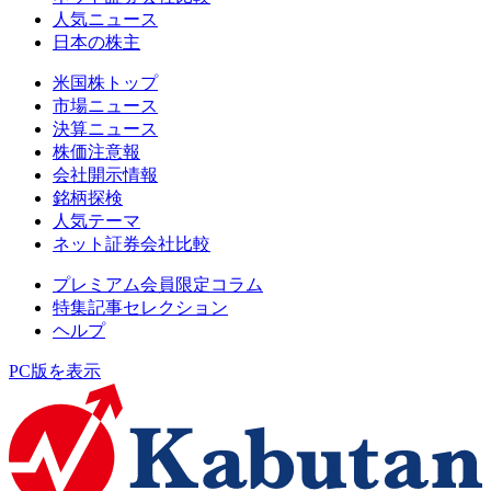
人気ニュース
日本の株主
米国株トップ
市場ニュース
決算ニュース
株価注意報
会社開示情報
銘柄探検
人気テーマ
ネット証券会社比較
プレミアム会員限定コラム
特集記事セレクション
ヘルプ
PC版を表示