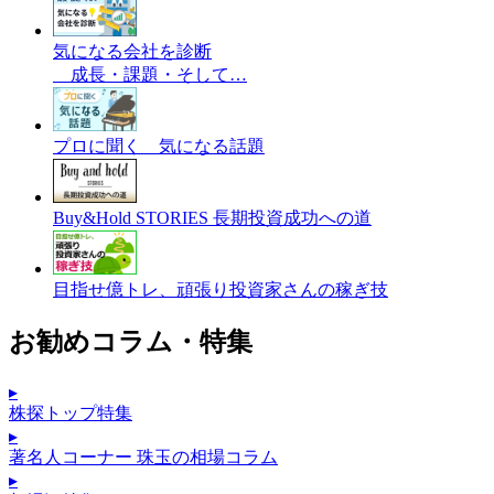
気になる会社を診断
成長・課題・そして…
プロに聞く 気になる話題
Buy&Hold STORIES 長期投資成功への道
目指せ億トレ、頑張り投資家さんの稼ぎ技
お勧めコラム・特集
▸
株探トップ特集
▸
著名人コーナー 珠玉の相場コラム
▸