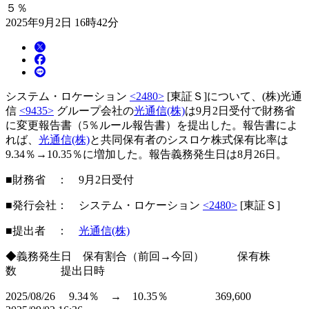
５％
2025年9月2日 16時42分
システム・ロケーション
<2480>
[東証Ｓ]について、(株)光通
信
<9435>
グループ会社の
光通信(株)
は9月2日受付で財務省
に変更報告書（5％ルール報告書）を提出した。報告書によ
れば、
光通信(株)
と共同保有者のシスロケ株式保有比率は
9.34％→10.35％に増加した。報告義務発生日は8月26日。
■財務省 ： 9月2日受付
■発行会社： システム・ロケーション
<2480>
[東証Ｓ]
■提出者 ：
光通信(株)
◆義務発生日 保有割合（前回→今回） 保有株
数 提出日時
2025/08/26 9.34％ → 10.35％ 369,600