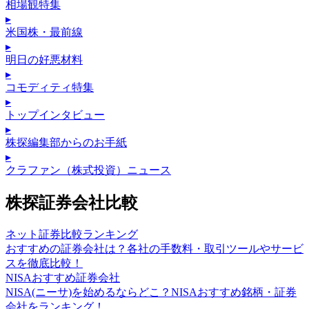
相場観特集
▸
米国株・最前線
▸
明日の好悪材料
▸
コモディティ特集
▸
トップインタビュー
▸
株探編集部からのお手紙
▸
クラファン（株式投資）ニュース
株探証券会社比較
ネット証券比較ランキング
おすすめの証券会社は？各社の手数料・取引ツールやサービ
スを徹底比較！
NISAおすすめ証券会社
NISA(ニーサ)を始めるならどこ？NISAおすすめ銘柄・証券
会社をランキング！