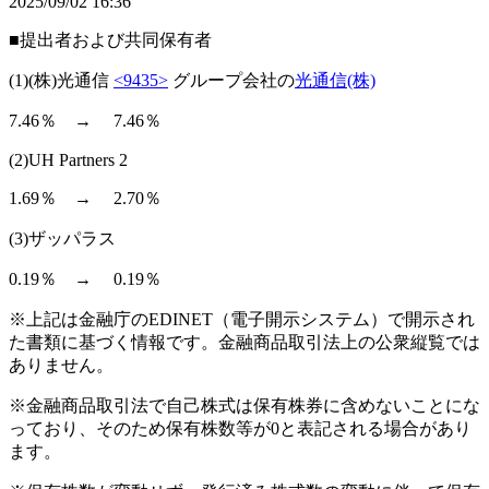
2025/09/02 16:36
■提出者および共同保有者
(1)(株)光通信
<9435>
グループ会社の
光通信(株)
7.46％ → 7.46％
(2)UH Partners 2
1.69％ → 2.70％
(3)ザッパラス
0.19％ → 0.19％
※上記は金融庁のEDINET（電子開示システム）で開示され
た書類に基づく情報です。金融商品取引法上の公衆縦覧では
ありません。
※金融商品取引法で自己株式は保有株券に含めないことにな
っており、そのため保有株数等が0と表記される場合があり
ます。