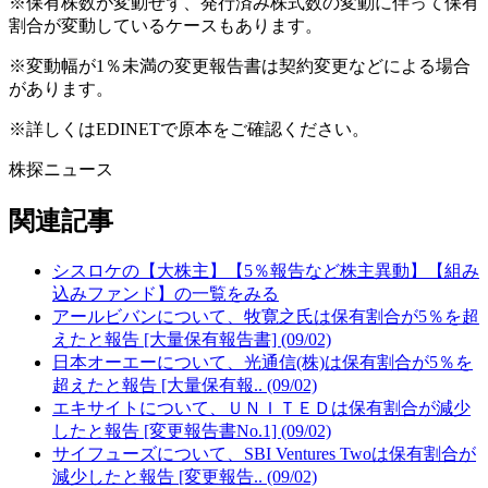
※保有株数が変動せず、発行済み株式数の変動に伴って保有
割合が変動しているケースもあります。
※変動幅が1％未満の変更報告書は契約変更などによる場合
があります。
※詳しくはEDINETで原本をご確認ください。
株探ニュース
関連記事
シスロケの【大株主】【5％報告など株主異動】【組み
込みファンド】の一覧をみる
アールビバンについて、牧寛之氏は保有割合が5％を超
えたと報告 [大量保有報告書] (09/02)
日本オーエーについて、光通信(株)は保有割合が5％を
超えたと報告 [大量保有報.. (09/02)
エキサイトについて、ＵＮＩＴＥＤは保有割合が減少
したと報告 [変更報告書No.1] (09/02)
サイフューズについて、SBI Ventures Twoは保有割合が
減少したと報告 [変更報告.. (09/02)