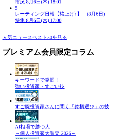
市況
8月6日(木) 18:01
5
レーティング日報【格上げ↑】 (8月6日)
特集
8月6日(木) 17:00
人気ニュースベスト30を見る
プレミアム会員限定コラム
キーワードで発掘！
強い投資家・すごい技
すご腕投資家さんに聞く「銘柄選び」の技
AI相場で勝つ人
～個人投資家大調査-2026～