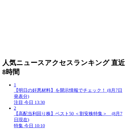
人気ニュースアクセスランキング
直近
8時間
1
【明日の好悪材料】を開示情報でチェック！ (8月7日
発表分)
注目
今日 13:30
2
【高配当利回り株】ベスト50 ＜割安株特集＞ (8月7
日現在)
特集
今日 10:10