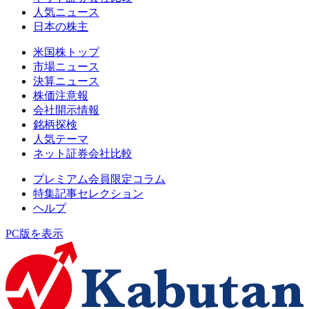
人気ニュース
日本の株主
米国株トップ
市場ニュース
決算ニュース
株価注意報
会社開示情報
銘柄探検
人気テーマ
ネット証券会社比較
プレミアム会員限定コラム
特集記事セレクション
ヘルプ
PC版を表示