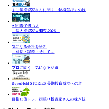
すご腕投資家さんに聞く「銘柄選び」の技
AI相場で勝つ人
～個人投資家大調査-2026～
気になる会社を診断
成長・課題・そして…
プロに聞く 気になる話題
Buy&Hold STORIES 長期投資成功への道
目指せ億トレ、頑張り投資家さんの稼ぎ技