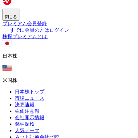
閉じる
プレミアム会員登録
すでに会員の方はログイン
株探プレミアムとは
日本株
米国株
日本株トップ
市場ニュース
決算速報
株価注意報
会社開示情報
銘柄探検
人気テーマ
ネット証券会社比較