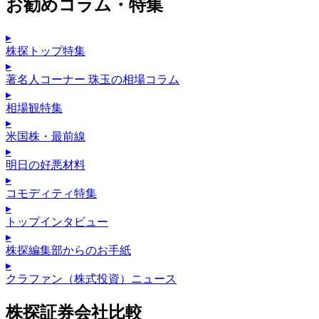
お勧めコラム・特集
▸
株探トップ特集
▸
著名人コーナー 珠玉の相場コラム
▸
相場観特集
▸
米国株・最前線
▸
明日の好悪材料
▸
コモディティ特集
▸
トップインタビュー
▸
株探編集部からのお手紙
▸
クラファン（株式投資）ニュース
株探証券会社比較