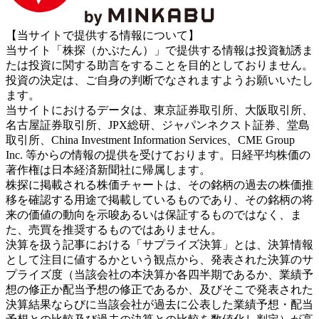
【当サイトで提供する情報について】
当サイト「株探（かぶたん）」で提供する情報は投資勧誘ま
たは投資に関する助言をすることを目的としておりません。
投資の決定は、ご自身の判断でなされますようお願いいたし
ます。
当サイトにおけるデータは、東京証券取引所、大阪取引所、
名古屋証券取引所、JPX総研、ジャパンネクスト証券、堂島
取引所、China Investment Information Services、CME Group
Inc. 等からの情報の提供を受けております。日経平均株価の
著作権は日本経済新聞社に帰属します。
株探に掲載される株価チャートは、その銘柄の過去の株価推
移を確認する用途で掲載しているものであり、その銘柄の将
来の価値の動向を示唆あるいは保証するものではなく、ま
た、売買を推奨するものではありません。
決算を扱う記事における「サプライズ決算」とは、決算情報
として注目に値するかという観点から、発表された決算のサ
プライズ度（当該会社の本決算か各四半期であるか、業績予
想の修正か配当予想の修正であるか、及びそこで発表された
決算結果ならびに当該会社が過去に公表した業績予想・配当