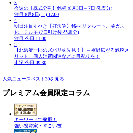
3
今週の【株式分割】銘柄 (8月3日～7日 発表分)
注目
8月8日(土) 17:00
4
明日注目すべき【好決算】銘柄 リクルート、菱ガス
化、テルモ (7日引け後 発表分)
注目
今日 11:00
5
【北浜流一郎のズバリ株先見！】 ─ 裾野広がる減税メ
リット、個人消費関連などに目配りを！
市況
今日 09:30
人気ニュースベスト30を見る
プレミアム会員限定コラム
キーワードで発掘！
強い投資家・すごい技