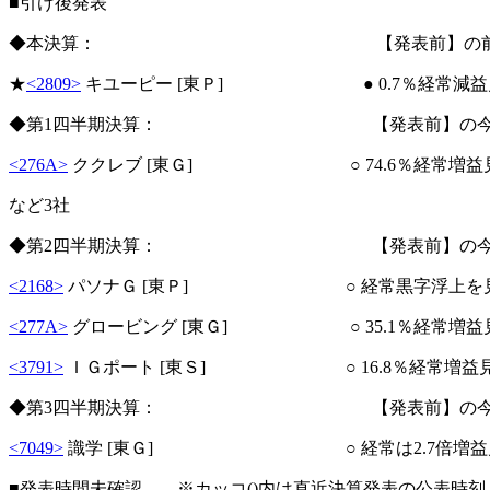
■引け後発表
◆本決算： 【発表前】の前期会
★
<2809>
キユーピー [東Ｐ] ● 0.7％経常減益
◆第1四半期決算： 【発表前】の今期
<276A>
ククレブ [東Ｇ] ○ 74.6％経常増益
など3社
◆第2四半期決算： 【発表前】の今期
<2168>
パソナＧ [東Ｐ] ○ 経常黒字浮上を
<277A>
グロービング [東Ｇ] ○ 35.1％経常増益
<3791>
ＩＧポート [東Ｓ] ○ 16.8％経常増益
◆第3四半期決算： 【発表前】の今期
<7049>
識学 [東Ｇ] ○ 経常は2.7倍増益
■発表時間未確認 ※カッコ()内は直近決算発表の公表時刻