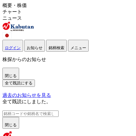
概要・株価
チャート
ニュース
ログイン
お知らせ
銘柄検索
メニュー
株探からのお知らせ
閉じる
全て既読にする
過去のお知らせを見る
全て既読にしました。
閉じる