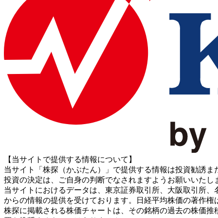
【当サイトで提供する情報について】
当サイト「株探（かぶたん）」で提供する情報は投資勧誘ま
投資の決定は、ご自身の判断でなされますようお願いいたし
当サイトにおけるデータは、東京証券取引所、大阪取引所、名古屋証券取引所、J
からの情報の提供を受けております。日経平均株価の著作権
株探に掲載される株価チャートは、その銘柄の過去の株価推