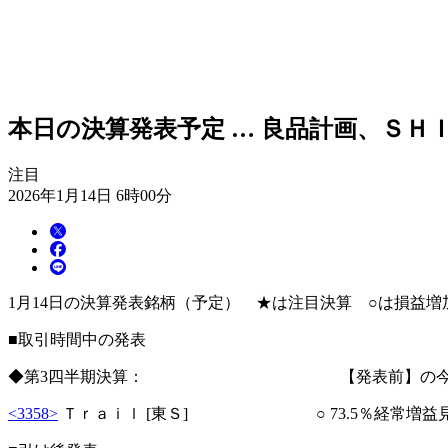
本日の決算発表予定 … 良品計画、ＳＨＩＦ
注目
2026年1月14日 6時00分
1月14日の決算発表銘柄（予定） ★は注目決算 ○は損益増
■取引時間中の発表
◆第3四半期決算： 【発表前】の今期
<3358>
Ｔｒａｉｌ [東Ｓ] ○ 73.5％経常増益