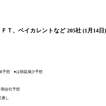
Ｔ、ベイカレントなど 205社 (1月14日
加予想 ●は損益減少予想
会社予想
見通し