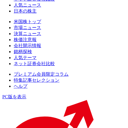
人気ニュース
日本の株主
米国株トップ
市場ニュース
決算ニュース
株価注意報
会社開示情報
銘柄探検
人気テーマ
ネット証券会社比較
プレミアム会員限定コラム
特集記事セレクション
ヘルプ
PC版を表示