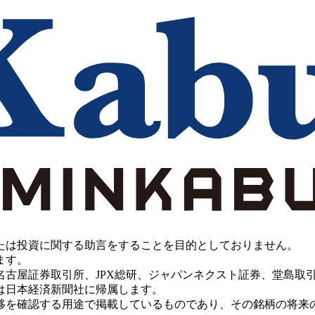
たは投資に関する助言をすることを目的としておりません。
ます。
PX総研、ジャパンネクスト証券、堂島取引所、China Investment 
は日本経済新聞社に帰属します。
移を確認する用途で掲載しているものであり、その銘柄の将来