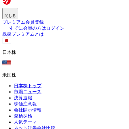
閉じる
プレミアム会員登録
すでに会員の方はログイン
株探プレミアムとは
日本株
米国株
日本株トップ
市場ニュース
決算速報
株価注意報
会社開示情報
銘柄探検
人気テーマ
ネット証券会社比較