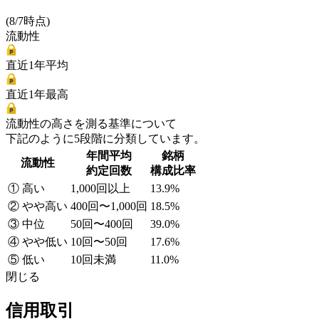
(8/7時点)
流動性
直近1年平均
直近1年最高
流動性の高さを測る基準について
下記のように5段階に分類しています。
年間平均
銘柄
流動性
約定回数
構成比率
① 高い
1,000回以上
13.9%
② やや高い
400回〜1,000回
18.5%
③ 中位
50回〜400回
39.0%
④ やや低い
10回〜50回
17.6%
⑤ 低い
10回未満
11.0%
閉じる
信用取引