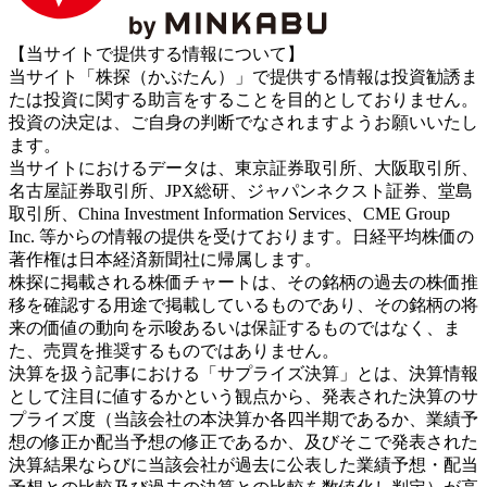
【当サイトで提供する情報について】
当サイト「株探（かぶたん）」で提供する情報は投資勧誘ま
たは投資に関する助言をすることを目的としておりません。
投資の決定は、ご自身の判断でなされますようお願いいたし
ます。
当サイトにおけるデータは、東京証券取引所、大阪取引所、
名古屋証券取引所、JPX総研、ジャパンネクスト証券、堂島
取引所、China Investment Information Services、CME Group
Inc. 等からの情報の提供を受けております。日経平均株価の
著作権は日本経済新聞社に帰属します。
株探に掲載される株価チャートは、その銘柄の過去の株価推
移を確認する用途で掲載しているものであり、その銘柄の将
来の価値の動向を示唆あるいは保証するものではなく、ま
た、売買を推奨するものではありません。
決算を扱う記事における「サプライズ決算」とは、決算情報
として注目に値するかという観点から、発表された決算のサ
プライズ度（当該会社の本決算か各四半期であるか、業績予
想の修正か配当予想の修正であるか、及びそこで発表された
決算結果ならびに当該会社が過去に公表した業績予想・配当