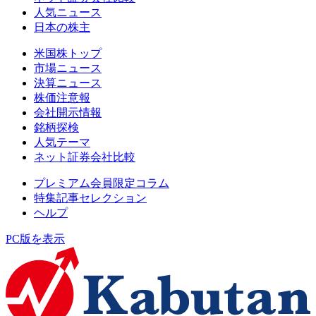
人気ニュース
日本の株主
米国株トップ
市場ニュース
決算ニュース
株価注意報
会社開示情報
銘柄探検
人気テーマ
ネット証券会社比較
プレミアム会員限定コラム
特集記事セレクション
ヘルプ
PC版を表示