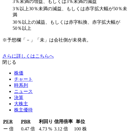
3％未満の増益、もしくは3％未満の減益
3％以上30％未満の減益、もしくは赤字拡大幅が50％未
満
30％以上の減益、もしくは赤字転換、赤字拡大幅が
50％以上
※予想欄「－」「未」は会社側が未発表。
さらに詳しくはこちらへ
閉じる
株価
チャート
時系列
ニュース
決算
大株主
株主優待
PER
PBR
利回り
信用倍率
単位
ー
倍
0.47
倍
4.73
%
3.12
倍
100
株