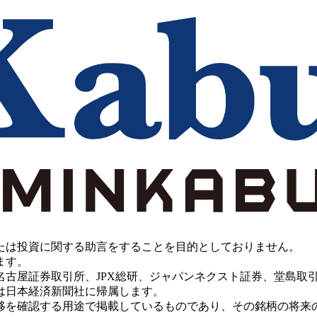
たは投資に関する助言をすることを目的としておりません。
ます。
PX総研、ジャパンネクスト証券、堂島取引所、China Investment 
は日本経済新聞社に帰属します。
移を確認する用途で掲載しているものであり、その銘柄の将来