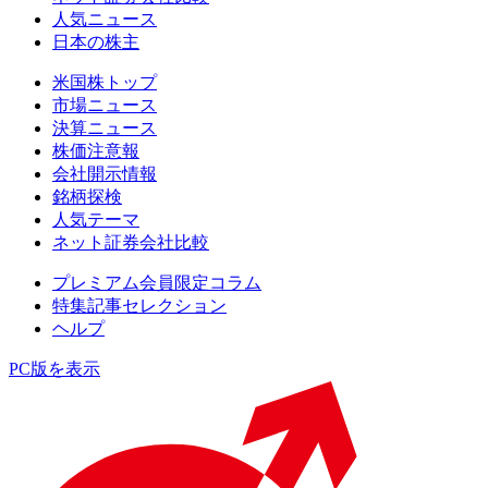
人気ニュース
日本の株主
米国株トップ
市場ニュース
決算ニュース
株価注意報
会社開示情報
銘柄探検
人気テーマ
ネット証券会社比較
プレミアム会員限定コラム
特集記事セレクション
ヘルプ
PC版を表示