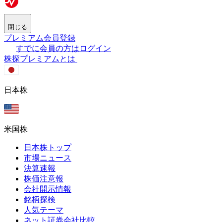
閉じる
プレミアム会員登録
すでに会員の方はログイン
株探プレミアムとは
日本株
米国株
日本株トップ
市場ニュース
決算速報
株価注意報
会社開示情報
銘柄探検
人気テーマ
ネット証券会社比較