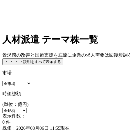
人材派遣 テーマ株一覧
景況感の改善と国策支援を底流に企業の求人需要は回復歩調を
・
・
・
・
説明をすべて表示する
市場
時価総額
(単位：億円)
表示件数：
0
件
株価：2026年08月06日 11:55現在