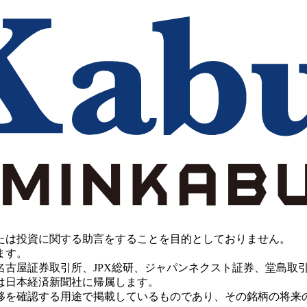
たは投資に関する助言をすることを目的としておりません。
ます。
PX総研、ジャパンネクスト証券、堂島取引所、China Investment 
は日本経済新聞社に帰属します。
移を確認する用途で掲載しているものであり、その銘柄の将来