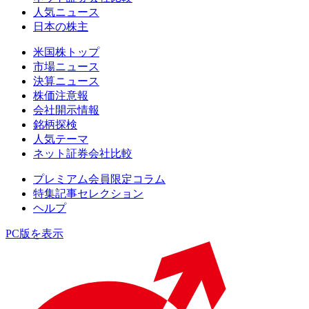
人気ニュース
日本の株主
米国株トップ
市場ニュース
決算ニュース
株価注意報
会社開示情報
銘柄探検
人気テーマ
ネット証券会社比較
プレミアム会員限定コラム
特集記事セレクション
ヘルプ
PC版を表示