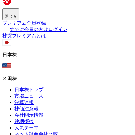
閉じる
プレミアム会員登録
すでに会員の方はログイン
株探プレミアムとは
日本株
米国株
日本株トップ
市場ニュース
決算速報
株価注意報
会社開示情報
銘柄探検
人気テーマ
ネット証券会社比較