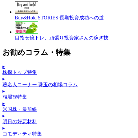
Buy&Hold STORIES 長期投資成功への道
目指せ億トレ、頑張り投資家さんの稼ぎ技
お勧めコラム・特集
▸
株探トップ特集
▸
著名人コーナー 珠玉の相場コラム
▸
相場観特集
▸
米国株・最前線
▸
明日の好悪材料
▸
コモディティ特集