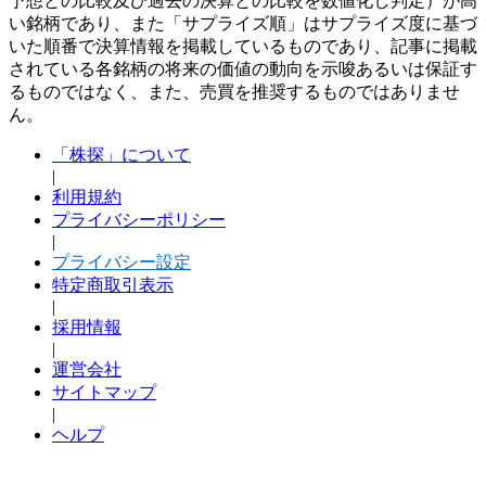
予想との比較及び過去の決算との比較を数値化し判定）が高
い銘柄であり、また「サプライズ順」はサプライズ度に基づ
いた順番で決算情報を掲載しているものであり、記事に掲載
されている各銘柄の将来の価値の動向を示唆あるいは保証す
るものではなく、また、売買を推奨するものではありませ
ん。
「株探」について
|
利用規約
プライバシーポリシー
|
プライバシー設定
特定商取引表示
|
採用情報
|
運営会社
サイトマップ
|
ヘルプ