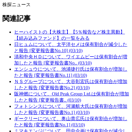
株探ニュース
関連記事
ヒーハイストの【大株主】【5％報告など株主異動】
【組み込みファンド】の一覧をみる
日ヒュムについて、太平洋セメは保有割合が減少した
と報告 [変更報告書No.10] (03/10)
清和中央ＨＤについて、ワイエムピーは保有割合が増
加したと報告 [変更報告書No.. (03/10)
エンシュウについて、池浦捷行氏は保有割合が増加し
たと報告 [変更報告書No.11] (03/10)
ＮＳグループについて、大谷彰宏氏は保有割合が増加
したと報告 [変更報告書No.2] (03/10)
阪神燃について、Old Peak Group Ltd.は保有割合が増加
したと報告 [変更報告書.. (03/10)
フォトシンスについて、河瀬航大氏は保有割合が増加
したと報告 [変更報告書No.1] (03/10)
ギークリーについて、奥山貴広氏は保有割合が増加し
たと報告 [変更報告書No.1] (03/10)
ミマキエンジについて、田中企画は保有割合が減少し