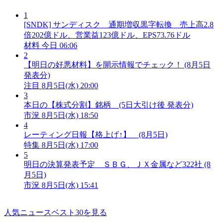
1
[SNDK] サンディスク 通期増収黒字転換 売上高2.8
倍202億ドル、営業益123億ドル、EPS73.76ドル
材料
今日 06:06
2
【明日の好悪材料】を開示情報でチェック！ (8月5日
発表分)
注目
8月5日(水) 20:00
3
本日の【株式分割】銘柄 (5日大引け後 発表分)
市況
8月5日(水) 18:50
4
レーティング日報【格上げ↑】 (8月5日)
特集
8月5日(水) 17:00
5
明日の決算発表予定 ＳＢＧ、ＪＸ金属など322社 (8
月5日)
市況
8月5日(水) 15:41
人気ニュースベスト30を見る