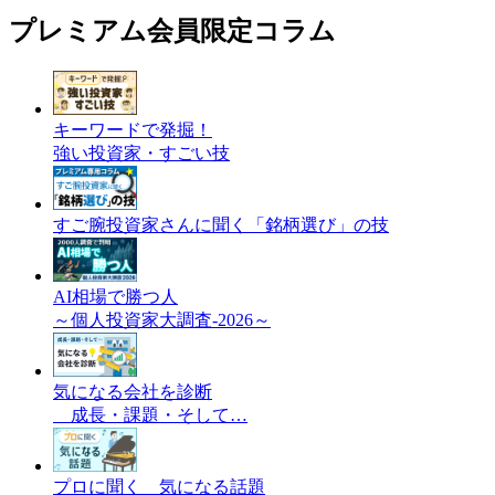
プレミアム会員限定コラム
キーワードで発掘！
強い投資家・すごい技
すご腕投資家さんに聞く「銘柄選び」の技
AI相場で勝つ人
～個人投資家大調査-2026～
気になる会社を診断
成長・課題・そして…
プロに聞く 気になる話題