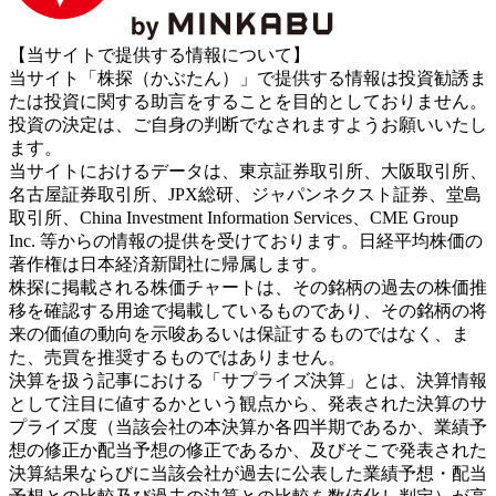
【当サイトで提供する情報について】
当サイト「株探（かぶたん）」で提供する情報は投資勧誘ま
たは投資に関する助言をすることを目的としておりません。
投資の決定は、ご自身の判断でなされますようお願いいたし
ます。
当サイトにおけるデータは、東京証券取引所、大阪取引所、
名古屋証券取引所、JPX総研、ジャパンネクスト証券、堂島
取引所、China Investment Information Services、CME Group
Inc. 等からの情報の提供を受けております。日経平均株価の
著作権は日本経済新聞社に帰属します。
株探に掲載される株価チャートは、その銘柄の過去の株価推
移を確認する用途で掲載しているものであり、その銘柄の将
来の価値の動向を示唆あるいは保証するものではなく、ま
た、売買を推奨するものではありません。
決算を扱う記事における「サプライズ決算」とは、決算情報
として注目に値するかという観点から、発表された決算のサ
プライズ度（当該会社の本決算か各四半期であるか、業績予
想の修正か配当予想の修正であるか、及びそこで発表された
決算結果ならびに当該会社が過去に公表した業績予想・配当