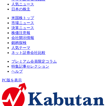
人気ニュース
日本の株主
米国株トップ
市場ニュース
決算ニュース
株価注意報
会社開示情報
銘柄探検
人気テーマ
ネット証券会社比較
プレミアム会員限定コラム
特集記事セレクション
ヘルプ
PC版を表示