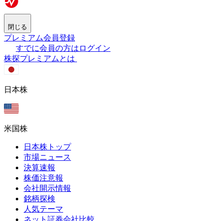
閉じる
プレミアム会員登録
すでに会員の方はログイン
株探プレミアムとは
日本株
米国株
日本株トップ
市場ニュース
決算速報
株価注意報
会社開示情報
銘柄探検
人気テーマ
ネット証券会社比較