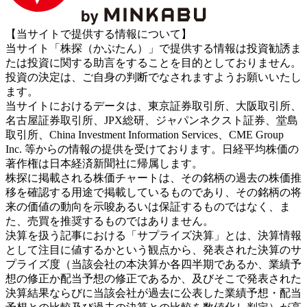
【当サイトで提供する情報について】
当サイト「株探（かぶたん）」で提供する情報は投資勧誘ま
たは投資に関する助言をすることを目的としておりません。
投資の決定は、ご自身の判断でなされますようお願いいたし
ます。
当サイトにおけるデータは、東京証券取引所、大阪取引所、
名古屋証券取引所、JPX総研、ジャパンネクスト証券、堂島
取引所、China Investment Information Services、CME Group
Inc. 等からの情報の提供を受けております。日経平均株価の
著作権は日本経済新聞社に帰属します。
株探に掲載される株価チャートは、その銘柄の過去の株価推
移を確認する用途で掲載しているものであり、その銘柄の将
来の価値の動向を示唆あるいは保証するものではなく、ま
た、売買を推奨するものではありません。
決算を扱う記事における「サプライズ決算」とは、決算情報
として注目に値するかという観点から、発表された決算のサ
プライズ度（当該会社の本決算か各四半期であるか、業績予
想の修正か配当予想の修正であるか、及びそこで発表された
決算結果ならびに当該会社が過去に公表した業績予想・配当