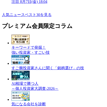
注目
8月7日(金) 18:04
人気ニュースベスト30を見る
プレミアム会員限定コラム
キーワードで発掘！
強い投資家・すごい技
すご腕投資家さんに聞く「銘柄選び」の技
AI相場で勝つ人
～個人投資家大調査-2026～
気になる会社を診断