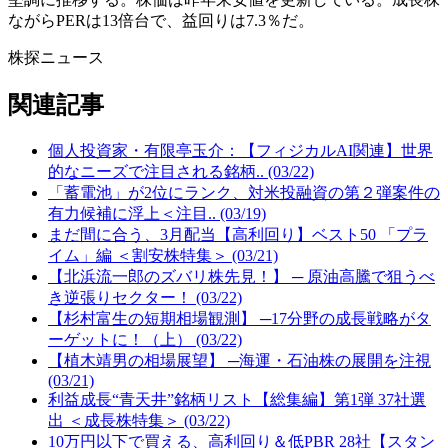
ながらPERは13倍台で、益回りは7.3％だ。
株探ニュース
関連記事
個人投資家・有限亭玉介：【フィジカルAI関連】世界
的なニーズで注目される銘柄.. (03/22)
「蓄電池」が2位にランク、対米投融資の第２弾案件の
有力候補に浮上＜注目.. (03/19)
まだ間に合う、3月配当【高利回り】ベスト50 「プラ
イム」編 ＜割安株特集＞ (03/21)
【北浜流一郎のズバリ株先見！】 ─ 原油高騰で狙うべ
き逆張りセクター！ (03/22)
【杉村富生の短期相場観測】 ─17分野の成長戦略がタ
ーゲットに！（上） (03/22)
【植木靖男の相場展望】 ─海運・石油株の展開を注視
(03/21)
利益成長“青天井”銘柄リスト【総集編】第1弾 37社選
出 ＜成長株特集＞ (03/22)
10万円以下で買える、高利回り＆低PBR 28社【スタン