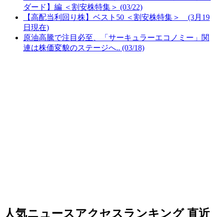
ダード】編 ＜割安株特集＞ (03/22)
【高配当利回り株】ベスト50 ＜割安株特集＞ (3月19
日現在)
原油高騰で注目必至、「サーキュラーエコノミー」関
連は株価変貌のステージへ.. (03/18)
人気ニュースアクセスランキング
直近