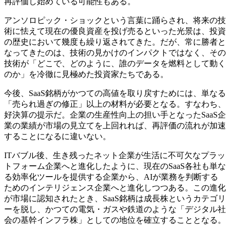
再評価し始めている可能性もある。
アンソロピック・ショックという言葉に踊らされ、将来の技
術に怯えて現在の優良資産を投げ売るといった光景は、投資
の歴史において幾度も繰り返されてきた。だが、常に勝者と
なってきたのは、技術の見かけのインパクトではなく、その
技術が「どこで、どのように、誰のデータを燃料として動く
のか」を冷徹に見極めた投資家たちである。
今後、SaaS銘柄がかつての高値を取り戻すためには、単なる
「売られ過ぎの修正」以上の材料が必要となる。すなわち、
好決算の提示だ。企業の生産性向上の担い手となったSaaS企
業の業績が市場の見立てを上回れれば、再評価の流れが加速
することになるに違いない。
ITバブル後、生き残ったネット企業が生活に不可欠なプラッ
トフォーム企業へと進化したように、現在のSaaS各社も単な
る効率化ツールを提供する企業から、AIが業務を判断する
ためのインテリジェンス企業へと進化しつつある。この進化
が市場に認知されたとき、SaaS銘柄は成長株というカテゴリ
ーを脱し、かつての電気・ガスや鉄道のような「デジタル社
会の基幹インフラ株」としての地位を確立することとなる。