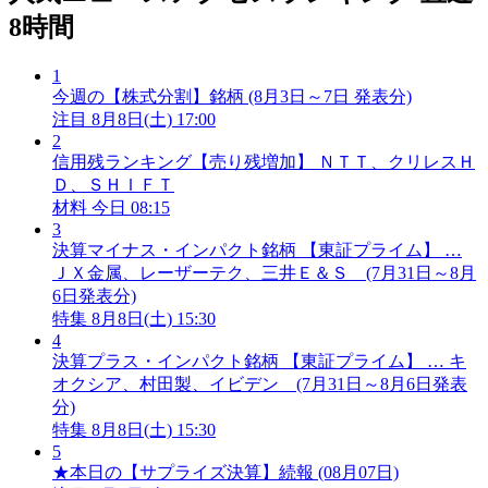
8時間
1
今週の【株式分割】銘柄 (8月3日～7日 発表分)
注目
8月8日(土) 17:00
2
信用残ランキング【売り残増加】 ＮＴＴ、クリレスＨ
Ｄ、ＳＨＩＦＴ
材料
今日 08:15
3
決算マイナス・インパクト銘柄 【東証プライム】 …
ＪＸ金属、レーザーテク、三井Ｅ＆Ｓ (7月31日～8月
6日発表分)
特集
8月8日(土) 15:30
4
決算プラス・インパクト銘柄 【東証プライム】 … キ
オクシア、村田製、イビデン (7月31日～8月6日発表
分)
特集
8月8日(土) 15:30
5
★本日の【サプライズ決算】続報 (08月07日)