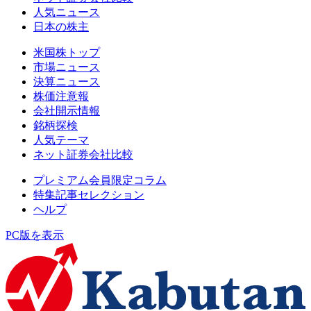
人気ニュース
日本の株主
米国株トップ
市場ニュース
決算ニュース
株価注意報
会社開示情報
銘柄探検
人気テーマ
ネット証券会社比較
プレミアム会員限定コラム
特集記事セレクション
ヘルプ
PC版を表示