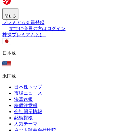
閉じる
プレミアム会員登録
すでに会員の方はログイン
株探プレミアムとは
日本株
米国株
日本株トップ
市場ニュース
決算速報
株価注意報
会社開示情報
銘柄探検
人気テーマ
ネット証券会社比較