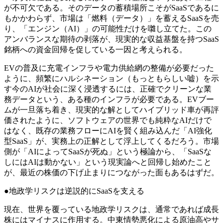
が不可欠である。そのデータの蓄積場所こそがSaaSであるに
もかかわらず、市場は「燃料（データ）」を蓄えるSaaSを売
り、「エンジン（AI）」の可能性だけを囃し立てた。この
アンバランスな期待の剥落が、現実的な収益基盤を持つSaaS
銘柄への資金回帰を促している一因と考えられる。
EVの普及に充電インフラや電力供給網の整備が必要だった
ように、頻繁にハルシネーション（もっともらしい嘘）を示
す今のAIが社会に深く浸透するには、正確でクリーンな業
務データという、ある種のインフラが必要である。EVブー
ムが一旦落ち着き、現実的な解としてハイブリッド車が再評
価されたように、ソフトウェアの世界でも純粋なAIだけで
はなく、既存の業務フローにAIを賢く組み込んだ「AI強化
型SaaS」が、実務上の正解として浮上してくるだろう。市場
側が「AIによってSaaSが死ぬ」という極論から、「SaaSな
しにはAIは動かない」という現実論へと回帰し始めたこと
が、最近の株価の下げ止まりにつながった面もあるはずだ。
●地政学リスクは逆説的にSaaSを支える
現在、世界を覆っている地政学リスクは、通常であれば成長
株にはマイナスに作用する。中東情勢悪化による原油高やサ