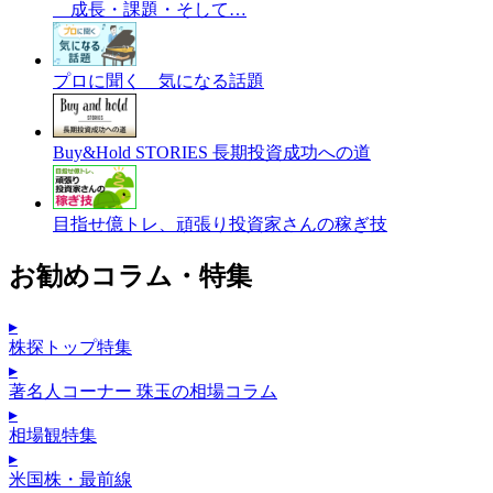
成長・課題・そして…
プロに聞く 気になる話題
Buy&Hold STORIES 長期投資成功への道
目指せ億トレ、頑張り投資家さんの稼ぎ技
お勧めコラム・特集
▸
株探トップ特集
▸
著名人コーナー 珠玉の相場コラム
▸
相場観特集
▸
米国株・最前線