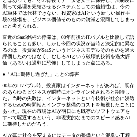
とはあっても、その背後でデータを安全に保持し、法制度に
則って処理を完結させるシステムとしての信頼性は、今の
AI単体では代替できない。投資家はAIという新しい操作手
段の登場を、ビジネス価値そのものの消滅と混同してしまっ
たと考えられる。
直近のSaaS銘柄の停滞は、00年前後のITバブルと比較して語
られることも多い。しかし今回の状況が当時と決定的に異な
るのは、投資家がSaaSというビジネスモデルそのものを過大
評価したのではなく、むしろAIという破壊的技術を過大評
価（あるいは過剰に恐怖）してしまった点にある。
●「AIに期待し過ぎた」ことの弊害
00年のITバブル時、投資家はインターネットがあれば、既存
のあらゆるビジネスが瞬時にオンライン化されると期待し
た。当時の失敗は、インターネットという技術が社会に浸透
するための時間軸とインフラ整備のコストを無視したことに
あった。現在の市場はAIが明日にも既存のソフトウェアを
すべて駆逐するという、非現実的なまでのスピード感をAI
に期待したのだろう。
AIが真に社会を変えるにはデータの整備という泥臭い工程