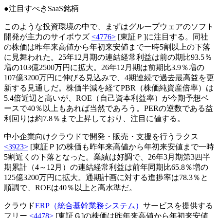
●注目すべきSaaS銘柄
このような投資環境の中で、まずはグループウェアのソフト
開発が主力のサイボウズ
<4776>
[東証Ｐ]に注目する。同社
の株価は昨年来高値から年初来安値まで一時5割以上の下落
に見舞われた。25年12月期の連結経常利益は前の期比93.5％
増の103億2500万円に拡大。26年12月期は前期比3.9％増の
107億3200万円に伸びる見込みで、4期連続で過去最高益を更
新する見通しだ。株価半減を経てPBR（株価純資産倍率）は
5.4倍近辺と高いが、ROE（自己資本利益率）が今期予想ベ
ースで40％以上もあれば当然であろう。PERの逆数である益
利回りは約7.8％まで上昇しており、注目に値する。
中小企業向けクラウドで開発・販売・支援を行うラクス
<3923>
[東証Ｐ]の株価も昨年来高値から年初来安値まで一時
5割近くの下落となった。業績は好調で、26年3月期第3四半
期累計（4～12月）の連結経常利益は前年同期比65.8％増の
125億3200万円に拡大。通期計画に対する進捗率は78.3％と
順調で、ROEは40％以上と高水準だ。
クラウド
ERP（統合基幹業務システム）
サービスを提供する
フリー
<4478>
[東証Ｇ]の株価は昨年来高値から年初来安値