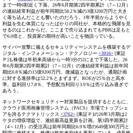
まで一時6割近く下落。26年6月期第2四半期累計（7～12月）
の連結経常利益が前年同期比58.2％減の3億3200万円と大き
く落ち込んだことも響いたのだろう。1年半前からようやく
利益を生む体質になったばかりの同社が、本格的な飛躍を見
せるのはこれからだ。ここまで売り込まれてもPBRは足もと
で6.0倍と、投資家の期待が高いことを物語っている。
サイバー攻撃に備えるセキュリティーシステムを構築するデ
ジタル・インフォメーション・テクノロジー
<3916>
[東証
Ｐ]も株価は年初来高値から一時3分の2にまで下落した。26
年6月期第2四半期累計（7～12月）の連結経常利益は前年同
期比0.8％減の15億9200万円。微減益となったが、通期計画
に対する進捗率は52.2％とまずまず。ROEが25％台と高水
準。益利回り7.8％、予想配当利回り3.9％は売り込み過ぎで
あろう。
ネットワークセキュリティー対策製品を提供するとともに、
クラウド医用画像管理システム（PACS）市場でトップシェ
アを誇るテクマトリックス
<3762>
[東証Ｐ]の26年3月期は2
ケタの増収増益で、連続最高益更新を計画。第3四半期累計
（4～12月）の受注高は前年同期比6.9％増の649億300万円と
堅調に推移する。株価は昨年来安値を更新している。成長株