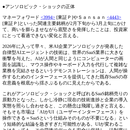
●アンソロピック・ショックの正体
マネーフォワード
<3994>
[東証Ｐ]やＳａｎｓａｎ
<4443>
[東証Ｐ]といった関連主要銘柄が2月下旬から3月上旬にかけ
て、商いを膨らませながら底堅さを発揮したことは、投資家
にとって看過できない変化と言える。
2026年に入って早々、米AI企業アンソロピックが発表した
自律型AIエージェントの技術は、世界のSaaS業界に大きな
衝撃を与えた。AIが人間と同じようにコンピューターの画
面を認識し、マウス操作やキーボード入力を代行して複雑な
業務を完結させるというデモンストレーションは、人間が操
作するためのインターフェースを提供してきた既存SaaSの存
在意義を根底から揺さぶるものに見えたからである。
これがアンソロピック・ショックと呼ばれるSaaS銘柄売りの
原動力となった。しかし冷静に現在の技術進捗と企業の導入
実態を照らし合わせると、この懸念は飛躍し過ぎと言える。
そもそも市場は「AIがUI（ユーザーインターフェース）を
操作できる＝SaaSという仕組みそのものが不要になる」とい
う短絡的な結論を急ぎすぎた可能性がある。UIが変わるこ