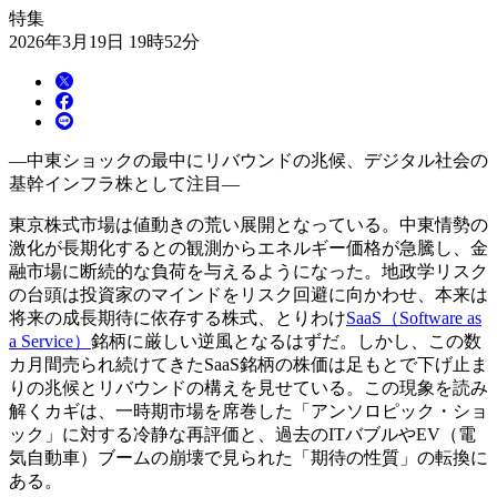
特集
2026年3月19日 19時52分
―中東ショックの最中にリバウンドの兆候、デジタル社会の
基幹インフラ株として注目―
東京株式市場は値動きの荒い展開となっている。中東情勢の
激化が長期化するとの観測からエネルギー価格が急騰し、金
融市場に断続的な負荷を与えるようになった。地政学リスク
の台頭は投資家のマインドをリスク回避に向かわせ、本来は
将来の成長期待に依存する株式、とりわけ
SaaS（Software as
a Service）
銘柄に厳しい逆風となるはずだ。しかし、この数
カ月間売られ続けてきたSaaS銘柄の株価は足もとで下げ止ま
りの兆候とリバウンドの構えを見せている。この現象を読み
解くカギは、一時期市場を席巻した「アンソロピック・ショ
ック」に対する冷静な再評価と、過去のITバブルやEV（電
気自動車）ブームの崩壊で見られた「期待の性質」の転換に
ある。