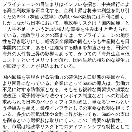
プライチェーンの目詰まりはインフレを招き、中央銀行によ
る高金利政策を正当化する。金利上昇は将来の利益を割り引
くためPER（株価収益率）の高いSaaS銘柄には不利に働く。
しかしながら日本において、地政学リスクは「国内回帰」と
「人手不足」という2つの強力な需要を生み出すと考えられ
ている。地政学リスクの高まりは、サプライチェーンの脆弱
性を浮き彫りにし、経済安全保障の観点からも生産拠点を日
本国内に戻す、あるいは維持する動きを加速させる。円安や
海外の人件費上昇の影響もあって、かつての「海外生産＝低
コスト」というメリットが薄れ、国内生産の相対的な競争力
が回復することが見込まれている。
国内回帰を実現させる労働力の確保は人口動態の要因から、
より困難になっている。企業にとってSaaSの導入は、労働力
不足に対する防衛策となる。そもそも複雑な商習慣や頻繁な
法改正（電子帳簿保存法やインボイス制度など）への対応が
求められる日本のバックオフィスSaaSは、単なるツールとい
う枠組みを超え、業務インフラとしての重要な役割を担って
いる。多少の景気減速や金利上昇があっても、SaaSへの支出
を削るという選択肢は取りにくい。この「需要の粘着性」
を、市場は地政学リスク下でのディフェンシブな特性として