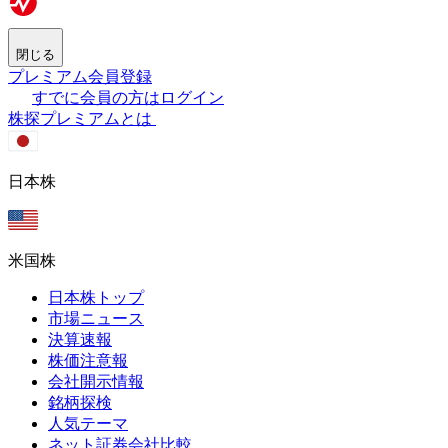
閉じる
プレミアム会員登録
すでに会員の方はログイン
株探プレミアムとは
日本株
米国株
日本株トップ
市場ニュース
決算速報
株価注意報
会社開示情報
銘柄探検
人気テーマ
ネット証券会社比較