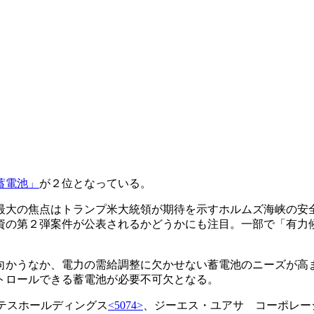
蓄電池」
が２位となっている。
最大の焦点はトランプ米大統領が期待を示すホルムズ海峡の安
資の第２弾案件が公表されるかどうかにも注目。一部で「有力
向かうなか、電力の需給調整に欠かせない蓄電池のニーズが高
トロールできる蓄電池が必要不可欠となる。
テスホールディングス
<5074>
、ジーエス・ユアサ コーポレー