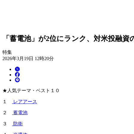
「蓄電池」が2位にランク、対米投融資
特集
2026年3月19日 12時20分
★人気テーマ・ベスト１０
１
レアアース
２
蓄電池
３
防衛