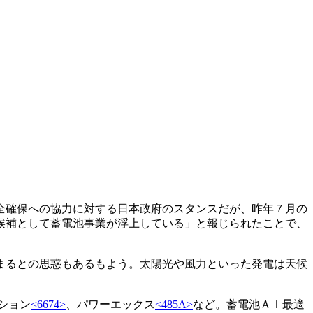
全確保への協力に対する日本政府のスタンスだが、昨年７月の
候補として蓄電池事業が浮上している」と報じられたことで、
まるとの思惑もあるもよう。太陽光や風力といった発電は天候
ション
<6674>
、パワーエックス
<485A>
など。蓄電池ＡＩ最適