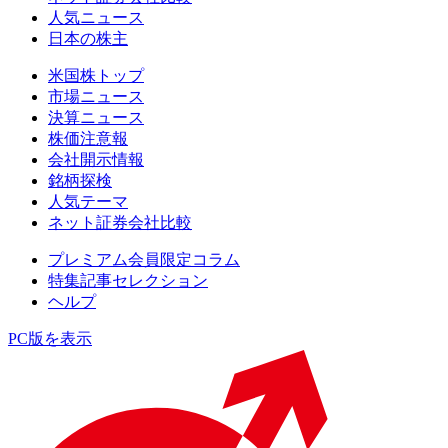
人気ニュース
日本の株主
米国株トップ
市場ニュース
決算ニュース
株価注意報
会社開示情報
銘柄探検
人気テーマ
ネット証券会社比較
プレミアム会員限定コラム
特集記事セレクション
ヘルプ
PC版を表示