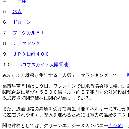
４
半導体
５
水素
６
ドローン
７
フィジカルＡＩ
８
データセンター
９
ＪＰＸ日経４００
１０
ペロブスカイト太陽電池
みんかぶと株探が集計する「人気テーマランキング」で、
「
高市早苗首相は１９日、ワシントンで日米首脳会談に臨む。
関税合意に基づく５５００億ドル（約８７兆円）の対米投融
株式市場で関連銘柄に関心が高まっている。
また、原油価格の高騰を受けて再生可能エネルギーに関心が
に左右されやすく、導入を進めるためには電力の需給をコン
関連銘柄としては、グリーンエナジー＆カンパニー
<1436>
、