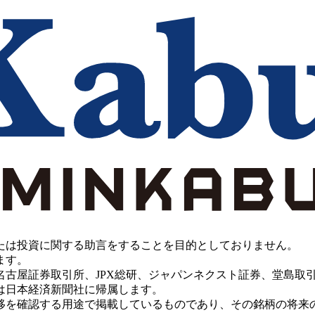
たは投資に関する助言をすることを目的としておりません。
ます。
PX総研、ジャパンネクスト証券、堂島取引所、China Investment 
は日本経済新聞社に帰属します。
移を確認する用途で掲載しているものであり、その銘柄の将来