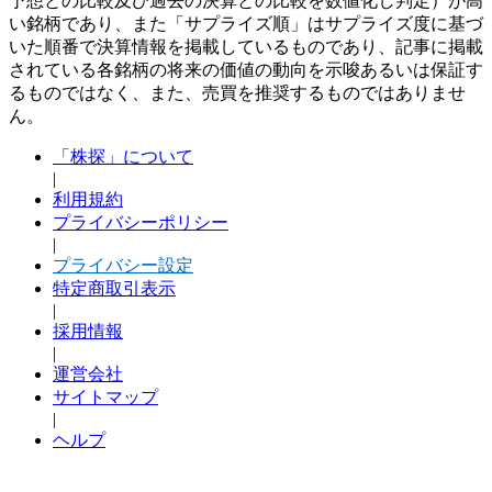
予想との比較及び過去の決算との比較を数値化し判定）が高
い銘柄であり、また「サプライズ順」はサプライズ度に基づ
いた順番で決算情報を掲載しているものであり、記事に掲載
されている各銘柄の将来の価値の動向を示唆あるいは保証す
るものではなく、また、売買を推奨するものではありませ
ん。
「株探」について
|
利用規約
プライバシーポリシー
|
プライバシー設定
特定商取引表示
|
採用情報
|
運営会社
サイトマップ
|
ヘルプ