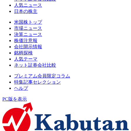
人気ニュース
日本の株主
米国株トップ
市場ニュース
決算ニュース
株価注意報
会社開示情報
銘柄探検
人気テーマ
ネット証券会社比較
プレミアム会員限定コラム
特集記事セレクション
ヘルプ
PC版を表示