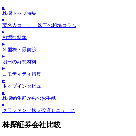
▸
株探トップ特集
▸
著名人コーナー 珠玉の相場コラム
▸
相場観特集
▸
米国株・最前線
▸
明日の好悪材料
▸
コモディティ特集
▸
トップインタビュー
▸
株探編集部からのお手紙
▸
クラファン（株式投資）ニュース
株探証券会社比較