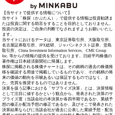
【当サイトで提供する情報について】
当サイト「株探（かぶたん）」で提供する情報は投資勧誘ま
たは投資に関する助言をすることを目的としておりません。
投資の決定は、ご自身の判断でなされますようお願いいたし
ます。
当サイトにおけるデータは、東京証券取引所、大阪取引所、
名古屋証券取引所、JPX総研、ジャパンネクスト証券、堂島
取引所、China Investment Information Services、CME Group
Inc. 等からの情報の提供を受けております。日経平均株価の
著作権は日本経済新聞社に帰属します。
株探に掲載される株価チャートは、その銘柄の過去の株価推
移を確認する用途で掲載しているものであり、その銘柄の将
来の価値の動向を示唆あるいは保証するものではなく、ま
た、売買を推奨するものではありません。
決算を扱う記事における「サプライズ決算」とは、決算情報
として注目に値するかという観点から、発表された決算のサ
プライズ度（当該会社の本決算か各四半期であるか、業績予
想の修正か配当予想の修正であるか、及びそこで発表された
決算結果ならびに当該会社が過去に公表した業績予想・配当