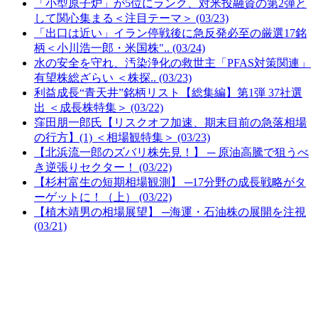
「小型原子炉」が5位にランク、対米投融資の第2弾と
して関心集まる＜注目テーマ＞ (03/23)
「出口は近い」イラン停戦後に急反発必至の厳選17銘
柄＜小川浩一郎・米国株".. (03/24)
水の安全を守れ、汚染浄化の救世主「PFAS対策関連」
有望株総ざらい ＜株探.. (03/23)
利益成長“青天井”銘柄リスト【総集編】第1弾 37社選
出 ＜成長株特集＞ (03/22)
窪田朋一郎氏【リスクオフ加速、期末目前の急落相場
の行方】(1) ＜相場観特集＞ (03/23)
【北浜流一郎のズバリ株先見！】 ─ 原油高騰で狙うべ
き逆張りセクター！ (03/22)
【杉村富生の短期相場観測】 ─17分野の成長戦略がタ
ーゲットに！（上） (03/22)
【植木靖男の相場展望】 ─海運・石油株の展開を注視
(03/21)