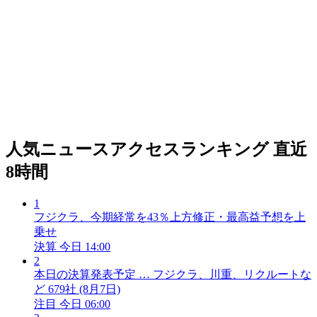
人気ニュースアクセスランキング
直近
8時間
1
フジクラ、今期経常を43％上方修正・最高益予想を上
乗せ
決算
今日 14:00
2
本日の決算発表予定 … フジクラ、川重、リクルートな
ど 679社 (8月7日)
注目
今日 06:00