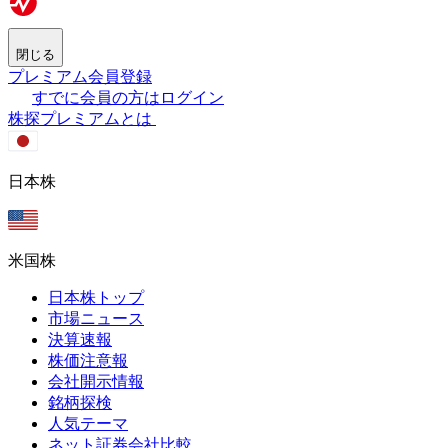
閉じる
プレミアム会員登録
すでに会員の方はログイン
株探プレミアムとは
日本株
米国株
日本株トップ
市場ニュース
決算速報
株価注意報
会社開示情報
銘柄探検
人気テーマ
ネット証券会社比較