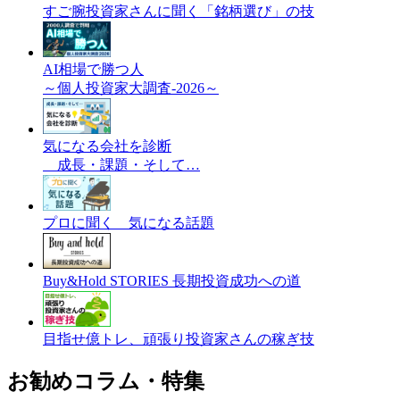
すご腕投資家さんに聞く「銘柄選び」の技
AI相場で勝つ人
～個人投資家大調査-2026～
気になる会社を診断
成長・課題・そして…
プロに聞く 気になる話題
Buy&Hold STORIES 長期投資成功への道
目指せ億トレ、頑張り投資家さんの稼ぎ技
お勧めコラム・特集