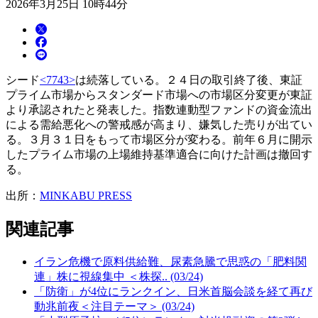
2026年3月25日 10時44分
シード
<7743>
は続落している。２４日の取引終了後、東証
プライム市場からスタンダード市場への市場区分変更が東証
より承認されたと発表した。指数連動型ファンドの資金流出
による需給悪化への警戒感が高まり、嫌気した売りが出てい
る。３月３１日をもって市場区分が変わる。前年６月に開示
したプライム市場の上場維持基準適合に向けた計画は撤回す
る。
出所：
MINKABU PRESS
関連記事
イラン危機で原料供給難、尿素急騰で思惑の「肥料関
連」株に視線集中 ＜株探.. (03/24)
「防衛」が4位にランクイン、日米首脳会談を経て再び
動兆前夜＜注目テーマ＞ (03/24)