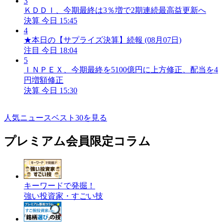
3
ＫＤＤＩ、今期最終は3％増で2期連続最高益更新へ
決算
今日 15:45
4
★本日の【サプライズ決算】続報 (08月07日)
注目
今日 18:04
5
ＩＮＰＥＸ、今期最終を5100億円に上方修正、配当を4
円増額修正
決算
今日 15:30
人気ニュースベスト30を見る
プレミアム会員限定コラム
キーワードで発掘！
強い投資家・すごい技