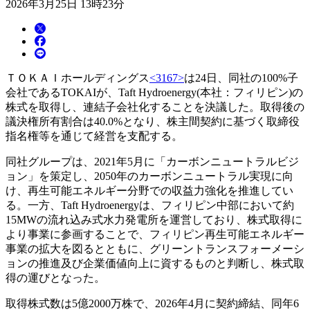
2026年3月25日 13時23分
ＴＯＫＡＩホールディングス
<3167>
は24日、同社の100%子
会社であるTOKAIが、Taft Hydroenergy(本社：フィリピン)の
株式を取得し、連結子会社化することを決議した。取得後の
議決権所有割合は40.0%となり、株主間契約に基づく取締役
指名権等を通じて経営を支配する。
同社グループは、2021年5月に「カーボンニュートラルビジ
ョン」を策定し、2050年のカーボンニュートラル実現に向
け、再生可能エネルギー分野での収益力強化を推進してい
る。一方、Taft Hydroenergyは、フィリピン中部において約
15MWの流れ込み式水力発電所を運営しており、株式取得に
より事業に参画することで、フィリピン再生可能エネルギー
事業の拡大を図るとともに、グリーントランスフォーメーシ
ョンの推進及び企業価値向上に資するものと判断し、株式取
得の運びとなった。
取得株式数は5億2000万株で、2026年4月に契約締結、同年6