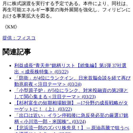
月に株式譲渡を実行する予定である。本件により、同社は、
再生可能エネルギー事業の海外展開を強化し、フィリピンに
おける事業拡大を図る。
《KM》
提供：フィスコ
関連記事
利益成長“青天井”銘柄リスト【総集編】第1弾 37社選
出 ＜成長株特集＞ (03/22)
「防衛」が4位にランクイン、日米首脳会談を経て再び
動兆前夜＜注目テーマ＞ (03/24)
「小型原子炉」が5位にランク、対米投融資の第2弾と
して関心集まる＜注目テーマ＞ (03/23)
【杉村富生の短期相場観測】 ─17分野の成長戦略がタ
ーゲットに！（上） (03/22)
「出口は近い」イラン停戦後に急反発必至の厳選17銘
柄＜小川浩一郎・米国株".. (03/24)
【北浜流一郎のズバリ株先見！】 ─ 原油高騰で狙うべ