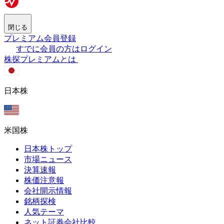
閉じる
プレミアム会員登録
すでに会員の方はログイン
株探プレミアムとは
日本株
米国株
日本株トップ
市場ニュース
決算速報
株価注意報
会社開示情報
銘柄探検
人気テーマ
ネット証券会社比較