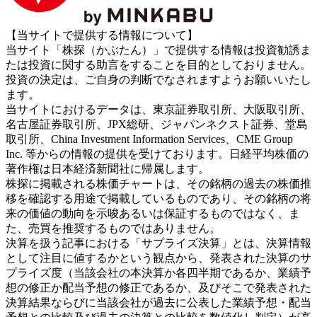
【当サイトで提供する情報について】
当サイト「株探（かぶたん）」で提供する情報は投資勧誘ま
たは投資に関する助言をすることを目的としておりません。
投資の決定は、ご自身の判断でなされますようお願いいたし
ます。
当サイトにおけるデータは、東京証券取引所、大阪取引所、
名古屋証券取引所、JPX総研、ジャパンネクスト証券、堂島
取引所、China Investment Information Services、CME Group
Inc. 等からの情報の提供を受けております。日経平均株価の
著作権は日本経済新聞社に帰属します。
株探に掲載される株価チャートは、その銘柄の過去の株価推
移を確認する用途で掲載しているものであり、その銘柄の将
来の価値の動向を示唆あるいは保証するものではなく、ま
た、売買を推奨するものではありません。
決算を扱う記事における「サプライズ決算」とは、決算情報
として注目に値するかという観点から、発表された決算のサ
プライズ度（当該会社の本決算か各四半期であるか、業績予
想の修正か配当予想の修正であるか、及びそこで発表された
決算結果ならびに当該会社が過去に公表した業績予想・配当