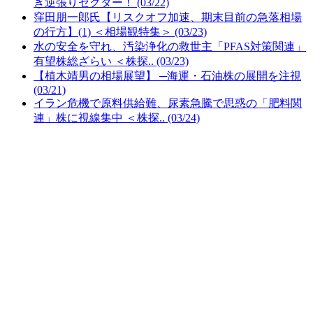
き逆張りセクター！ (03/22)
窪田朋一郎氏【リスクオフ加速、期末目前の急落相場
の行方】(1) ＜相場観特集＞ (03/23)
水の安全を守れ、汚染浄化の救世主「PFAS対策関連」
有望株総ざらい ＜株探.. (03/23)
【植木靖男の相場展望】 ─海運・石油株の展開を注視
(03/21)
イラン危機で原料供給難、尿素急騰で思惑の「肥料関
連」株に視線集中 ＜株探.. (03/24)