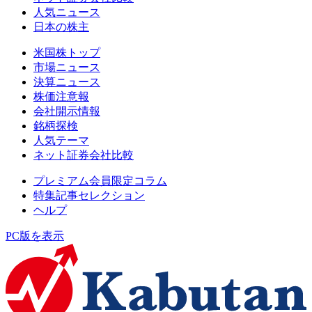
人気ニュース
日本の株主
米国株トップ
市場ニュース
決算ニュース
株価注意報
会社開示情報
銘柄探検
人気テーマ
ネット証券会社比較
プレミアム会員限定コラム
特集記事セレクション
ヘルプ
PC版を表示