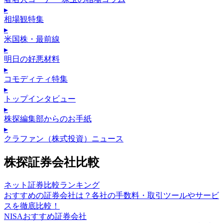
▸
相場観特集
▸
米国株・最前線
▸
明日の好悪材料
▸
コモディティ特集
▸
トップインタビュー
▸
株探編集部からのお手紙
▸
クラファン（株式投資）ニュース
株探証券会社比較
ネット証券比較ランキング
おすすめの証券会社は？各社の手数料・取引ツールやサービ
スを徹底比較！
NISAおすすめ証券会社