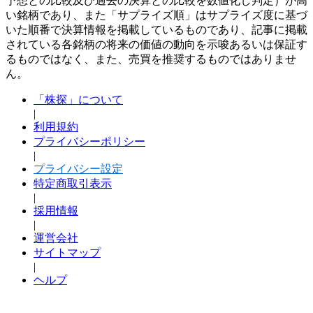
予想との比較及び過去の決算との比較を数値化し判定）が高
い銘柄であり、また「サプライズ順」はサプライズ度に基づ
いた順番で決算情報を掲載しているものであり、記事に掲載
されている各銘柄の将来の価値の動向を示唆あるいは保証す
るものではなく、また、売買を推奨するものではありませ
ん。
「株探」について
|
利用規約
プライバシーポリシー
|
プライバシー設定
特定商取引表示
|
採用情報
|
運営会社
サイトマップ
|
ヘルプ