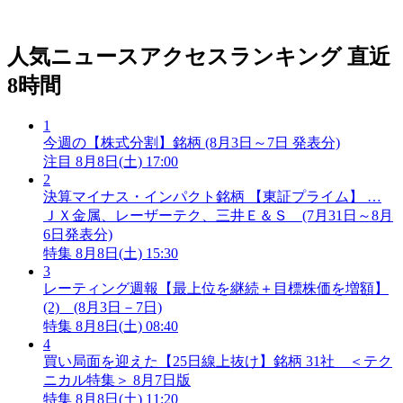
人気ニュースアクセスランキング
直近
8時間
1
今週の【株式分割】銘柄 (8月3日～7日 発表分)
注目
8月8日(土) 17:00
2
決算マイナス・インパクト銘柄 【東証プライム】 …
ＪＸ金属、レーザーテク、三井Ｅ＆Ｓ (7月31日～8月
6日発表分)
特集
8月8日(土) 15:30
3
レーティング週報【最上位を継続＋目標株価を増額】
(2) (8月3日－7日)
特集
8月8日(土) 08:40
4
買い局面を迎えた【25日線上抜け】銘柄 31社 ＜テク
ニカル特集＞ 8月7日版
特集
8月8日(土) 11:20