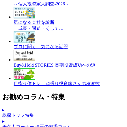
～個人投資家大調査-2026～
気になる会社を診断
成長・課題・そして…
プロに聞く 気になる話題
Buy&Hold STORIES 長期投資成功への道
目指せ億トレ、頑張り投資家さんの稼ぎ技
お勧めコラム・特集
▸
株探トップ特集
▸
著名人コーナー 珠玉の相場コラム