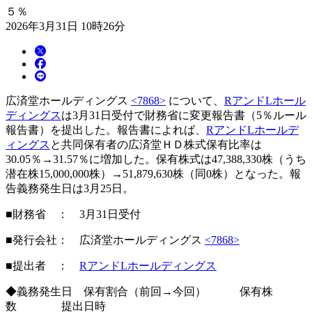
５％
2026年3月31日 10時26分
広済堂ホールディングス
<7868>
について、
RアンドLホール
ディングス
は3月31日受付で財務省に変更報告書（5％ルール
報告書）を提出した。報告書によれば、
RアンドLホールデ
ィングス
と共同保有者の広済堂ＨＤ株式保有比率は
30.05％→31.57％に増加した。保有株式は47,388,330株（うち
潜在株15,000,000株）→51,879,630株（同0株）となった。報
告義務発生日は3月25日。
■財務省 ： 3月31日受付
■発行会社： 広済堂ホールディングス
<7868>
■提出者 ：
RアンドLホールディングス
◆義務発生日 保有割合（前回→今回） 保有株
数 提出日時