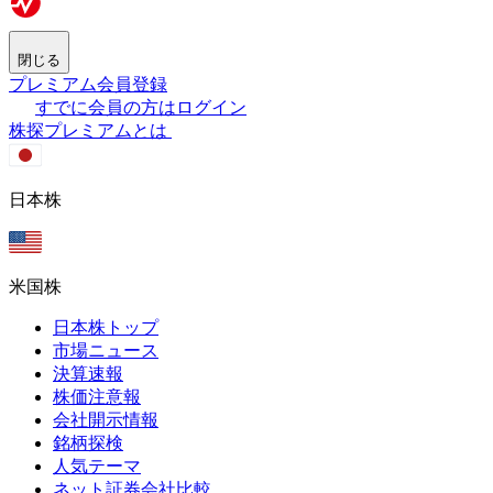
閉じる
プレミアム会員登録
すでに会員の方はログイン
株探プレミアムとは
日本株
米国株
日本株トップ
市場ニュース
決算速報
株価注意報
会社開示情報
銘柄探検
人気テーマ
ネット証券会社比較