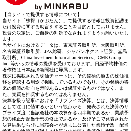
【当サイトで提供する情報について】
当サイト「株探（かぶたん）」で提供する情報は投資勧誘ま
たは投資に関する助言をすることを目的としておりません。
投資の決定は、ご自身の判断でなされますようお願いいたし
ます。
当サイトにおけるデータは、東京証券取引所、大阪取引所、
名古屋証券取引所、JPX総研、ジャパンネクスト証券、堂島
取引所、China Investment Information Services、CME Group
Inc. 等からの情報の提供を受けております。日経平均株価の
著作権は日本経済新聞社に帰属します。
株探に掲載される株価チャートは、その銘柄の過去の株価推
移を確認する用途で掲載しているものであり、その銘柄の将
来の価値の動向を示唆あるいは保証するものではなく、ま
た、売買を推奨するものではありません。
決算を扱う記事における「サプライズ決算」とは、決算情報
として注目に値するかという観点から、発表された決算のサ
プライズ度（当該会社の本決算か各四半期であるか、業績予
想の修正か配当予想の修正であるか、及びそこで発表された
決算結果ならびに当該会社が過去に公表した業績予想・配当