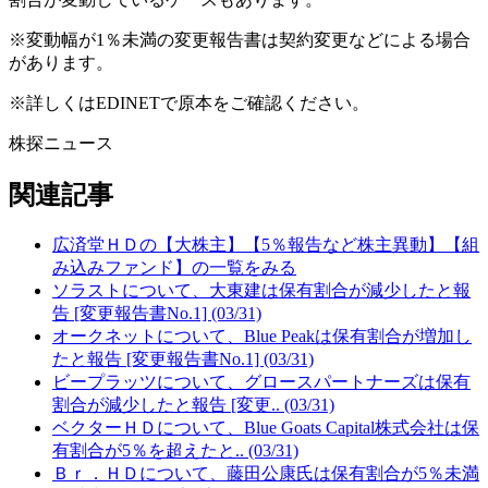
※変動幅が1％未満の変更報告書は契約変更などによる場合
があります。
※詳しくはEDINETで原本をご確認ください。
株探ニュース
関連記事
広済堂ＨＤの【大株主】【5％報告など株主異動】【組
み込みファンド】の一覧をみる
ソラストについて、大東建は保有割合が減少したと報
告 [変更報告書No.1] (03/31)
オークネットについて、Blue Peakは保有割合が増加し
たと報告 [変更報告書No.1] (03/31)
ビープラッツについて、グロースパートナーズは保有
割合が減少したと報告 [変更.. (03/31)
ベクターＨＤについて、Blue Goats Capital株式会社は保
有割合が5％を超えたと.. (03/31)
Ｂｒ．ＨＤについて、藤田公康氏は保有割合が5％未満