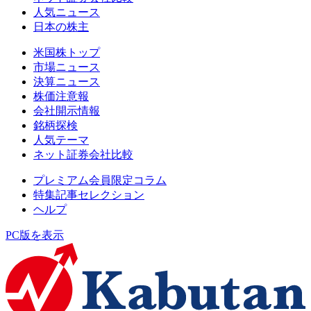
人気ニュース
日本の株主
米国株トップ
市場ニュース
決算ニュース
株価注意報
会社開示情報
銘柄探検
人気テーマ
ネット証券会社比較
プレミアム会員限定コラム
特集記事セレクション
ヘルプ
PC版を表示