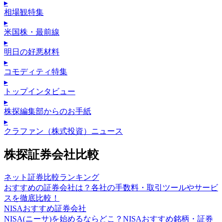
▸
相場観特集
▸
米国株・最前線
▸
明日の好悪材料
▸
コモディティ特集
▸
トップインタビュー
▸
株探編集部からのお手紙
▸
クラファン（株式投資）ニュース
株探証券会社比較
ネット証券比較ランキング
おすすめの証券会社は？各社の手数料・取引ツールやサービ
スを徹底比較！
NISAおすすめ証券会社
NISA(ニーサ)を始めるならどこ？NISAおすすめ銘柄・証券