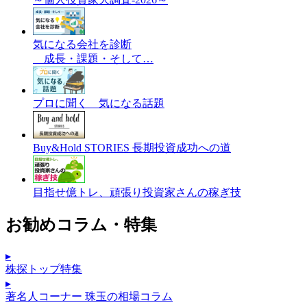
気になる会社を診断
成長・課題・そして…
プロに聞く 気になる話題
Buy&Hold STORIES 長期投資成功への道
目指せ億トレ、頑張り投資家さんの稼ぎ技
お勧めコラム・特集
▸
株探トップ特集
▸
著名人コーナー 珠玉の相場コラム