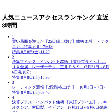
人気ニュースアクセスランキング
直近
8時間
1
買い局面を迎えた【25日線上抜け】銘柄 31社 ＜テク
ニカル特集＞ 8月7日版
特集
8月8日(土) 11:20
2
決算マイナス・インパクト銘柄 【東証プライム】 …
ＪＸ金属、レーザーテク、三井Ｅ＆Ｓ (7月31日～8月
6日発表分)
特集
8月8日(土) 15:30
3
レーティング週報【2段階格上げ↑】 (8月3日－7日)
特集
8月8日(土) 08:40
4
決算プラス・インパクト銘柄 【東証プライム】 … キ
オクシア、村田製、イビデン (7月31日～8月6日発表