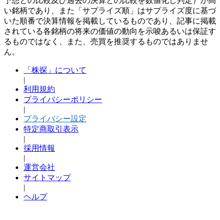
予想との比較及び過去の決算との比較を数値化し判定）が高
い銘柄であり、また「サプライズ順」はサプライズ度に基づ
いた順番で決算情報を掲載しているものであり、記事に掲載
されている各銘柄の将来の価値の動向を示唆あるいは保証す
るものではなく、また、売買を推奨するものではありませ
ん。
「株探」について
|
利用規約
プライバシーポリシー
|
プライバシー設定
特定商取引表示
|
採用情報
|
運営会社
サイトマップ
|
ヘルプ