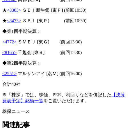
★
<8303>
ＳＢＩ新生銀 [東Ｐ] (前回10:30)
★
<8473>
ＳＢＩ [東Ｐ] (前回10:30)
◆第1四半期決算：
<4772>
ＳＭＥＪ [東Ｇ] (前回13:30)
<8165>
千趣会 [東Ｓ] (前回15:30)
◆第2四半期決算：
<2551>
マルサンアイ [名Ｍ] (前回16:00)
合計40社
※「株探」では、株価、PER、利回りなどを併記した
【決算
発表予定】銘柄一覧
をご覧いただけます。
株探ニュース
関連記事