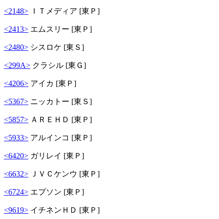
<2148>
ＩＴメディア [東Ｐ]
<2413>
エムスリー [東Ｐ]
<2480>
シスロケ [東Ｓ]
<299A>
クラシル [東Ｇ]
<4206>
アイカ [東Ｐ]
<5367>
ニッカトー [東Ｓ]
<5857>
ＡＲＥＨＤ [東Ｐ]
<5933>
アルインコ [東Ｐ]
<6420>
ガリレイ [東Ｐ]
<6632>
ＪＶＣケンウ [東Ｐ]
<6724>
エプソン [東Ｐ]
<9619>
イチネンＨＤ [東Ｐ]