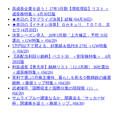
高成長企業を追う！ 27年3月期【増収増益】リスト ＜
成長株特集＞ 4月30日版
★本日の【サプライズ決算】続報 (04月30日)
★本日の【イチオシ決算】 Ｇセキュリ、ＴＯＴＯ、京
セラ (4月30日)
決算シーズン突入、26年3月期「上方修正」予想 31社
選出 ＜GW特集＞ (04/29)
5万円以下で買える、好業績＆低PER 27社 ＜GW特集
＞ (04/29)
【高配当利回り銘柄】ベスト30 ＜割安株特集＞ 4月
28日版
利益成長【青天井】銘柄リスト〔12-2月期〕 36社選出
＜成長株特集＞ (04/26)
実利で選ぶ5月株主優待、暮らしを彩る少数精鋭の厳選
銘柄 ＜株探トップ特集＞ (04/28)
武者陵司「国際収支と国際分業の現段階（1）」
(04/30)
サムライブルー躍進なるか、開幕迫る「サッカーW
杯」関連株を追う ＜株探トップ.. (04/30)