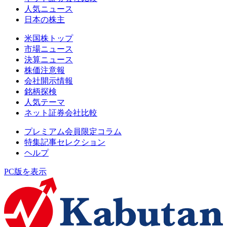
人気ニュース
日本の株主
米国株トップ
市場ニュース
決算ニュース
株価注意報
会社開示情報
銘柄探検
人気テーマ
ネット証券会社比較
プレミアム会員限定コラム
特集記事セレクション
ヘルプ
PC版を表示