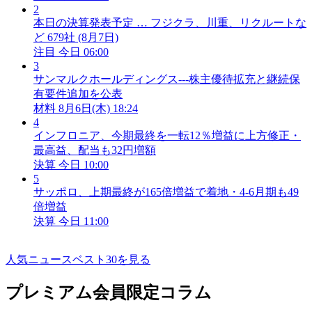
2
本日の決算発表予定 … フジクラ、川重、リクルートな
ど 679社 (8月7日)
注目
今日 06:00
3
サンマルクホールディングス---株主優待拡充と継続保
有要件追加を公表
材料
8月6日(木) 18:24
4
インフロニア、今期最終を一転12％増益に上方修正・
最高益、配当も32円増額
決算
今日 10:00
5
サッポロ、上期最終が165倍増益で着地・4-6月期も49
倍増益
決算
今日 11:00
人気ニュースベスト30を見る
プレミアム会員限定コラム