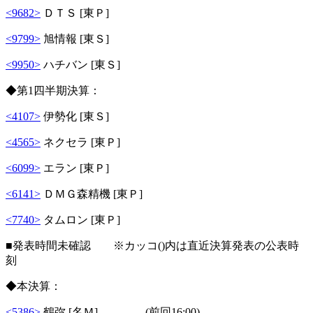
<9682>
ＤＴＳ [東Ｐ]
<9799>
旭情報 [東Ｓ]
<9950>
ハチバン [東Ｓ]
◆第1四半期決算：
<4107>
伊勢化 [東Ｓ]
<4565>
ネクセラ [東Ｐ]
<6099>
エラン [東Ｐ]
<6141>
ＤＭＧ森精機 [東Ｐ]
<7740>
タムロン [東Ｐ]
■発表時間未確認 ※カッコ()内は直近決算発表の公表時
刻
◆本決算：
<5386>
鶴弥 [名Ｍ] (前回16:00)