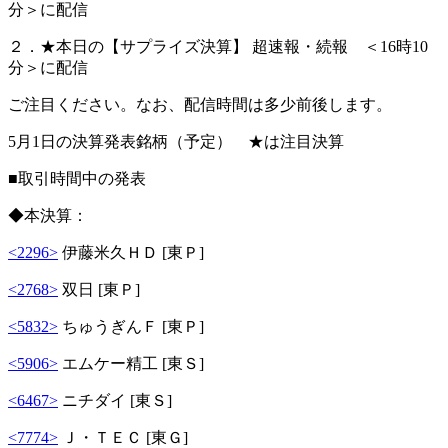
分＞に配信
２．★本日の【サプライズ決算】 超速報・続報 ＜16時10
分＞に配信
ご注目ください。なお、配信時間は多少前後します。
5月1日の決算発表銘柄（予定） ★は注目決算
■取引時間中の発表
◆本決算：
<2296>
伊藤米久ＨＤ [東Ｐ]
<2768>
双日 [東Ｐ]
<5832>
ちゅうぎんＦ [東Ｐ]
<5906>
エムケー精工 [東Ｓ]
<6467>
ニチダイ [東Ｓ]
<7774>
Ｊ・ＴＥＣ [東Ｇ]