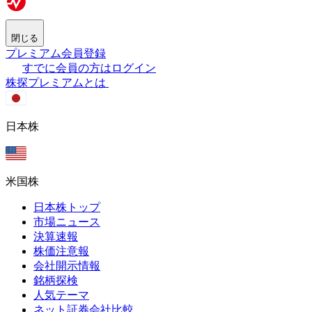
閉じる
プレミアム会員登録
すでに会員の方はログイン
株探プレミアムとは
日本株
米国株
日本株トップ
市場ニュース
決算速報
株価注意報
会社開示情報
銘柄探検
人気テーマ
ネット証券会社比較