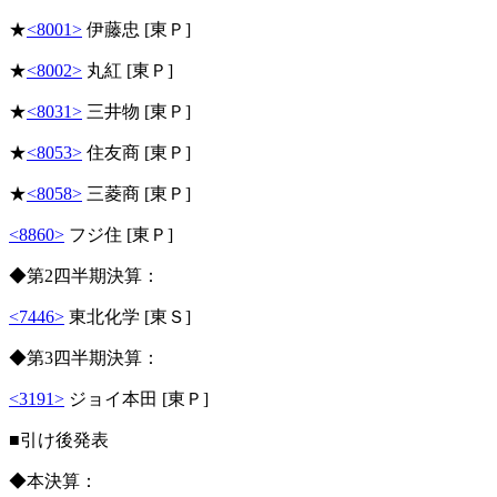
★
<8001>
伊藤忠 [東Ｐ]
★
<8002>
丸紅 [東Ｐ]
★
<8031>
三井物 [東Ｐ]
★
<8053>
住友商 [東Ｐ]
★
<8058>
三菱商 [東Ｐ]
<8860>
フジ住 [東Ｐ]
◆第2四半期決算：
<7446>
東北化学 [東Ｓ]
◆第3四半期決算：
<3191>
ジョイ本田 [東Ｐ]
■引け後発表
◆本決算：