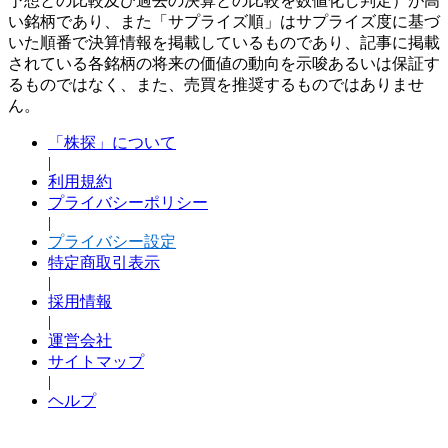
予想との比較及び過去の決算との比較を数値化し判定）が高
い銘柄であり、また「サプライズ順」はサプライズ度に基づ
いた順番で決算情報を掲載しているものであり、記事に掲載
されている各銘柄の将来の価値の動向を示唆あるいは保証す
るものではなく、また、売買を推奨するものではありませ
ん。
「株探」について
|
利用規約
プライバシーポリシー
|
プライバシー設定
特定商取引表示
|
採用情報
|
運営会社
サイトマップ
|
ヘルプ