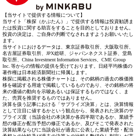
【当サイトで提供する情報について】
当サイト「株探（かぶたん）」で提供する情報は投資勧誘ま
たは投資に関する助言をすることを目的としておりません。
投資の決定は、ご自身の判断でなされますようお願いいたし
ます。
当サイトにおけるデータは、東京証券取引所、大阪取引所、
名古屋証券取引所、JPX総研、ジャパンネクスト証券、堂島
取引所、China Investment Information Services、CME Group
Inc. 等からの情報の提供を受けております。日経平均株価の
著作権は日本経済新聞社に帰属します。
株探に掲載される株価チャートは、その銘柄の過去の株価推
移を確認する用途で掲載しているものであり、その銘柄の将
来の価値の動向を示唆あるいは保証するものではなく、ま
た、売買を推奨するものではありません。
決算を扱う記事における「サプライズ決算」とは、決算情報
として注目に値するかという観点から、発表された決算のサ
プライズ度（当該会社の本決算か各四半期であるか、業績予
想の修正か配当予想の修正であるか、及びそこで発表された
決算結果ならびに当該会社が過去に公表した業績予想・配当