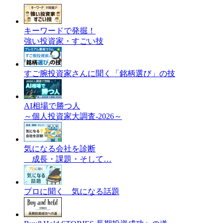
キーワードで発掘！
強い投資家・すごい技
すご腕投資家さんに聞く「銘柄選び」の技
AI相場で勝つ人
～個人投資家大調査-2026～
気になる会社を診断
成長・課題・そして…
プロに聞く 気になる話題