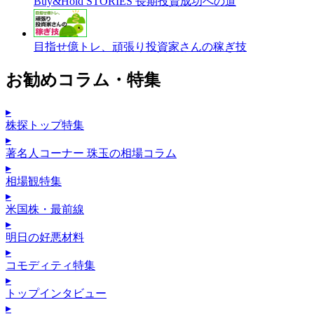
Buy&Hold STORIES 長期投資成功への道
目指せ億トレ、頑張り投資家さんの稼ぎ技
お勧めコラム・特集
▸
株探トップ特集
▸
著名人コーナー 珠玉の相場コラム
▸
相場観特集
▸
米国株・最前線
▸
明日の好悪材料
▸
コモディティ特集
▸
トップインタビュー
▸