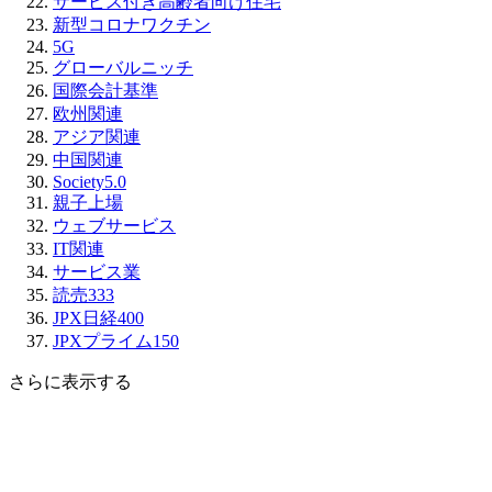
サービス付き高齢者向け住宅
新型コロナワクチン
5G
グローバルニッチ
国際会計基準
欧州関連
アジア関連
中国関連
Society5.0
親子上場
ウェブサービス
IT関連
サービス業
読売333
JPX日経400
JPXプライム150
さらに表示する