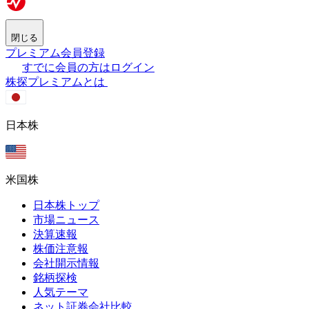
閉じる
プレミアム会員登録
すでに会員の方はログイン
株探プレミアムとは
日本株
米国株
日本株トップ
市場ニュース
決算速報
株価注意報
会社開示情報
銘柄探検
人気テーマ
ネット証券会社比較