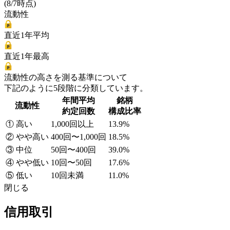
(8/7時点)
流動性
直近1年平均
直近1年最高
流動性の高さを測る基準について
下記のように5段階に分類しています。
年間平均
銘柄
流動性
約定回数
構成比率
① 高い
1,000回以上
13.9%
② やや高い
400回〜1,000回
18.5%
③ 中位
50回〜400回
39.0%
④ やや低い
10回〜50回
17.6%
⑤ 低い
10回未満
11.0%
閉じる
信用取引