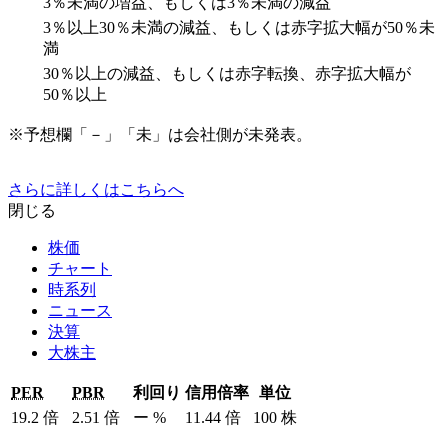
3％未満の増益、もしくは3％未満の減益
3％以上30％未満の減益、もしくは赤字拡大幅が50％未
満
30％以上の減益、もしくは赤字転換、赤字拡大幅が
50％以上
※予想欄「－」「未」は会社側が未発表。
さらに詳しくはこちらへ
閉じる
株価
チャート
時系列
ニュース
決算
大株主
PER
PBR
利回り
信用倍率
単位
19.2
倍
2.51
倍
ー
%
11.44
倍
100
株