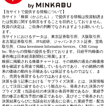
【当サイトで提供する情報について】
当サイト「株探（かぶたん）」で提供する情報は投資勧誘ま
たは投資に関する助言をすることを目的としておりません。
投資の決定は、ご自身の判断でなされますようお願いいたし
ます。
当サイトにおけるデータは、東京証券取引所、大阪取引所、
名古屋証券取引所、JPX総研、ジャパンネクスト証券、堂島
取引所、China Investment Information Services、CME Group
Inc. 等からの情報の提供を受けております。日経平均株価の
著作権は日本経済新聞社に帰属します。
株探に掲載される株価チャートは、その銘柄の過去の株価推
移を確認する用途で掲載しているものであり、その銘柄の将
来の価値の動向を示唆あるいは保証するものではなく、ま
た、売買を推奨するものではありません。
決算を扱う記事における「サプライズ決算」とは、決算情報
として注目に値するかという観点から、発表された決算のサ
プライズ度（当該会社の本決算か各四半期であるか、業績予
想の修正か配当予想の修正であるか、及びそこで発表された
決算結果ならびに当該会社が過去に公表した業績予想・配当