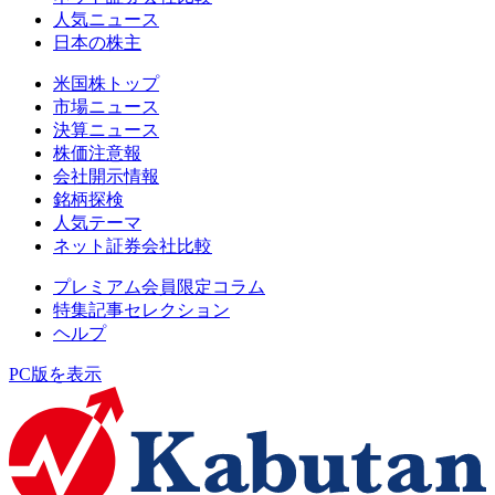
人気ニュース
日本の株主
米国株トップ
市場ニュース
決算ニュース
株価注意報
会社開示情報
銘柄探検
人気テーマ
ネット証券会社比較
プレミアム会員限定コラム
特集記事セレクション
ヘルプ
PC版を表示