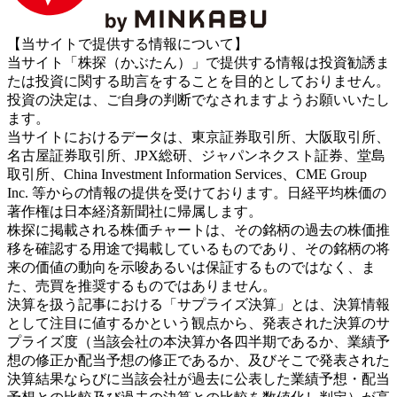
【当サイトで提供する情報について】
当サイト「株探（かぶたん）」で提供する情報は投資勧誘ま
たは投資に関する助言をすることを目的としておりません。
投資の決定は、ご自身の判断でなされますようお願いいたし
ます。
当サイトにおけるデータは、東京証券取引所、大阪取引所、
名古屋証券取引所、JPX総研、ジャパンネクスト証券、堂島
取引所、China Investment Information Services、CME Group
Inc. 等からの情報の提供を受けております。日経平均株価の
著作権は日本経済新聞社に帰属します。
株探に掲載される株価チャートは、その銘柄の過去の株価推
移を確認する用途で掲載しているものであり、その銘柄の将
来の価値の動向を示唆あるいは保証するものではなく、ま
た、売買を推奨するものではありません。
決算を扱う記事における「サプライズ決算」とは、決算情報
として注目に値するかという観点から、発表された決算のサ
プライズ度（当該会社の本決算か各四半期であるか、業績予
想の修正か配当予想の修正であるか、及びそこで発表された
決算結果ならびに当該会社が過去に公表した業績予想・配当