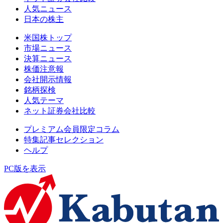
人気ニュース
日本の株主
米国株トップ
市場ニュース
決算ニュース
株価注意報
会社開示情報
銘柄探検
人気テーマ
ネット証券会社比較
プレミアム会員限定コラム
特集記事セレクション
ヘルプ
PC版を表示