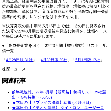
※売上高、経常利益の単位は百万円。「★」は今期に経常利
益の最高益更新を見込む銘柄。増益率、増収率は前期と比べ
た増加率、単位は％。増収増益連続期数と最高益は同一会計
基準内が対象。レンジ予想は中央値を採用。
※決算発表の集中期間(5月15日まで)は、その日に発表され
た決算で27年3月期に増収増益を見込む銘柄を、速報ベース
で毎日19時ごろに配信します。
●「高成長企業を追う！ 27年3月期【増収増益】リスト」配
信一覧 ────
「
4月28日版 31社
」「
4月30日版 39社
」「
5月1日版 12社
」
株探ニュース
関連記事
前半戦速報、27年3月期【最高益】銘柄リスト 39社選
出 ＜GW特集＞ (05/03)
★本日の【サプライズ決算】続報 (05月07日)
★本日の【イチオシ決算】 ダイトロン、ユーザーロ