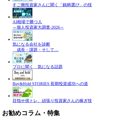
すご腕投資家さんに聞く「銘柄選び」の技
AI相場で勝つ人
～個人投資家大調査-2026～
気になる会社を診断
成長・課題・そして…
プロに聞く 気になる話題
Buy&Hold STORIES 長期投資成功への道
目指せ億トレ、頑張り投資家さんの稼ぎ技
お勧めコラム・特集