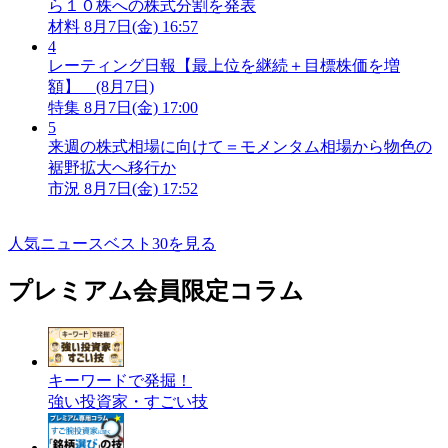
ら１０株への株式分割を発表
材料
8月7日(金) 16:57
4
レーティング日報【最上位を継続＋目標株価を増
額】 (8月7日)
特集
8月7日(金) 17:00
5
来週の株式相場に向けて＝モメンタム相場から物色の
裾野拡大へ移行か
市況
8月7日(金) 17:52
人気ニュースベスト30を見る
プレミアム会員限定コラム
キーワードで発掘！
強い投資家・すごい技