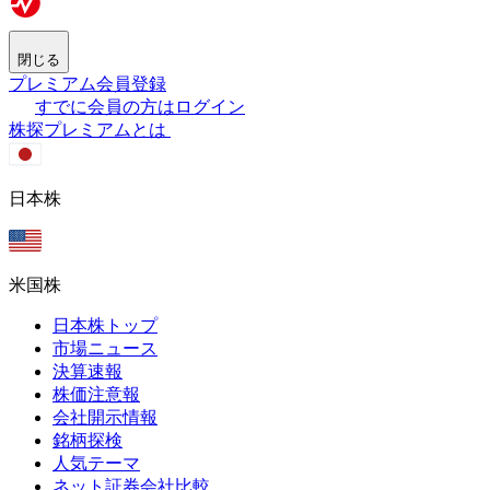
閉じる
プレミアム会員登録
すでに会員の方はログイン
株探プレミアムとは
日本株
米国株
日本株トップ
市場ニュース
決算速報
株価注意報
会社開示情報
銘柄探検
人気テーマ
ネット証券会社比較