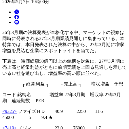
2026年5月7日 19時00分
26年3月期の決算発表が本格化する中、マーケットの視線は
同時に発表される27年3月期業績見通しに集まっている。本
特集では、本日発表された決算の中から、27年3月期に増収
増益を見込む企業にスポットライトを当てた。
下表は、時価総額50億円以上の銘柄を対象に、27年3月期に
売上高と経常利益がともに前期実績を上回る見通しを示して
いる17社を選び出し、増益率の高い順に並べた。
┌ 経常利益 ┐ ┌ 売上高 ┐ 増収増益 予想
コード 銘柄名 増益率 27年3月期 増収率 27年3月
期 連続期数 PER
<9325>
ファイズＨＤ 40.9 2250 11.6
45000 5 9.4 ★
<7419>
ノジマ 22.0 76000 1.7