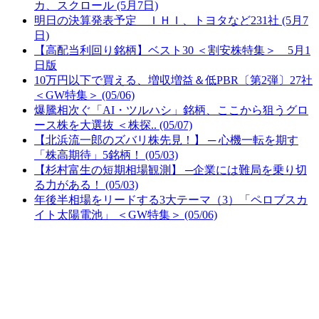
カ、スクロール (5月7日)
明日の決算発表予定 ＩＨＩ、トヨタなど231社 (5月7
日)
【高配当利回り銘柄】ベスト30 ＜割安株特集＞ 5月1
日版
10万円以下で買える、増収増益＆低PBR〔第2弾〕27社
＜GW特集＞ (05/06)
爆騰相次ぐ「AI・ツルハシ」銘柄、ここから狙うグロ
ース株を大選抜 ＜株探.. (05/07)
【北浜流一郎のズバリ株先見！】 ─ 心機一転を期す
「株高期待」5銘柄！ (05/03)
【杉村富生の短期相場観測】 ─企業には難局を乗り切
る力がある！ (05/03)
年後半相場をリードする3大テーマ（3）「ペロブスカ
イト太陽電池」 ＜GW特集＞ (05/06)