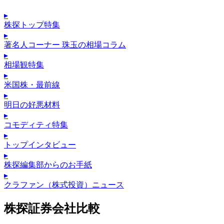
▸
株探トップ特集
▸
著名人コーナー 珠玉の相場コラム
▸
相場観特集
▸
米国株・最前線
▸
明日の好悪材料
▸
コモディティ特集
▸
トップインタビュー
▸
株探編集部からのお手紙
▸
クラファン（株式投資）ニュース
株探証券会社比較